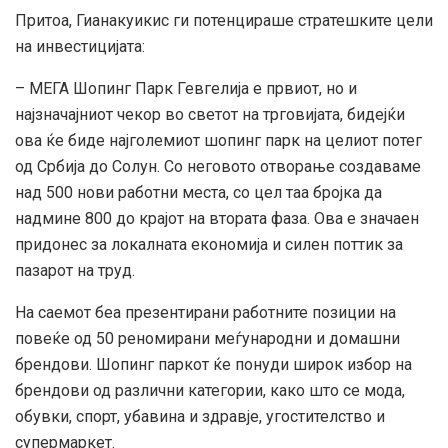
Притоа, Гианакуикис ги потенцираше стратешките цели
на инвестицијата:
– МЕГА Шопинг Парк Гевгелија е првиот, но и
најзначајниот чекор во светот на трговијата, бидејќи
ова ќе биде најголемиот шопинг парк на целиот потег
од Србија до Солун. Со неговото отворање создаваме
над 500 нови работни места, со цел таа бројка да
надмине 800 до крајот на втората фаза. Ова е значаен
придонес за локалната економија и силен поттик за
пазарот на труд.
На саемот беа презентирани работните позиции на
повеќе од 50 реномирани меѓународни и домашни
брендови. Шопинг паркот ќе понуди широк избор на
брендови од различни категории, како што се мода,
обувки, спорт, убавина и здравје, угостителство и
супермаркет.