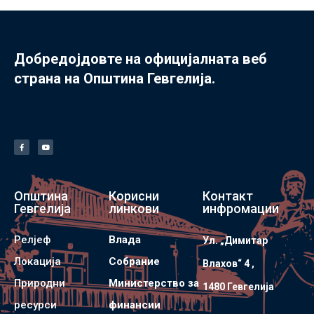
Добредојдовте на официјалната веб
страна на Општина Гевгелија.
Општина
Корисни
Контакт
Гевгелија
линкови
инфромации
Релјеф
Влада
Ул. „Димитар
Локација
Собрание
Влахов“ 4 ,
Природни
Министерство за
1480 Гевгелијa
ресурси
финансии