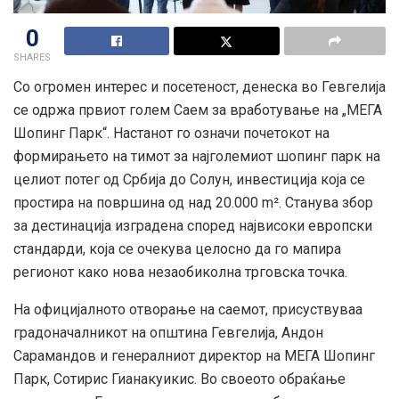
0
SHARES
Со огромен интерес и посетеност, денеска во Гевгелија
се одржа првиот голем Саем за вработување на „МЕГА
Шопинг Парк“. Настанот го означи почетокот на
формирањето на тимот за најголемиот шопинг парк на
целиот потег од Србија до Солун, инвестиција која се
простира на површина од над 20.000 m². Станува збор
за дестинација изградена според највисоки европски
стандарди, која се очекува целосно да го мапира
регионот како нова незаобиколна трговска точка.
На официјалното отворање на саемот, присуствуваа
градоначалникот на општина Гевгелија, Андон
Сарамандов и генералниот директор на МЕГА Шопинг
Парк, Сотирис Гианакуикис. Во своеото обраќање