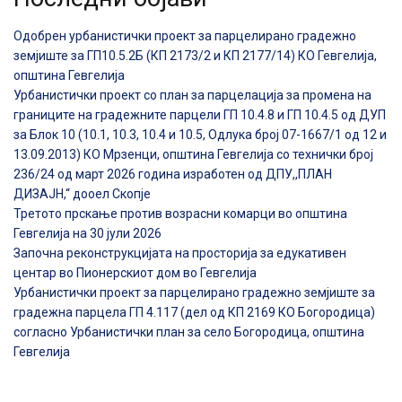
Одобрен урбанистички проект за парцелирано градежно
земјиште за ГП10.5.2Б (КП 2173/2 и КП 2177/14) КО Гевгелија,
општина Гевгелија
Урбанистички проект со план за парцелација за промена на
границите на градежните парцели ГП 10.4.8 и ГП 10.4.5 од ДУП
за Блок 10 (10.1, 10.3, 10.4 и 10.5, Одлука број 07-1667/1 од 12 и
13.09.2013) КО Мрзенци, општина Гевгелија со технички број
236/24 од март 2026 година изработен од ДПУ,,ПЛАН
ДИЗАЈН,“ дооел Скопје
Третото прскање против возрасни комарци во општина
Гевгелија на 30 јули 2026
Започна реконструкцијата на просторија за едукативен
центар во Пионерскиот дом во Гевгелија
Урбанистички проект за парцелирано градежно земјиште за
градежна парцела ГП 4.117 (дел од КП 2169 КО Богородица)
согласно Урбанистички план за село Богородица, општина
Гевгелија