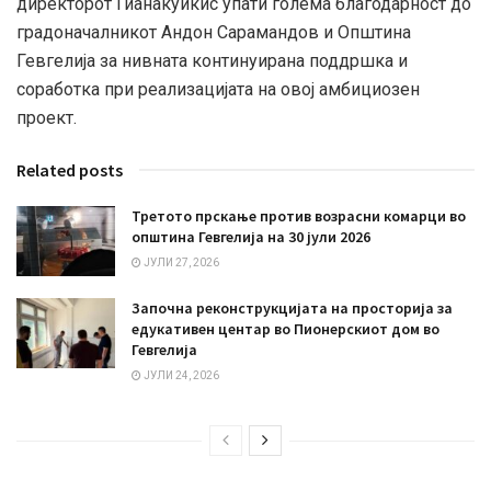
директорот Гиaнакуикис упати голема благодарност до
градоначалникот Андон Сарамандов и Општина
Гевгелија за нивната континуирана поддршка и
соработка при реализацијата на овој амбициозен
проект.
Related posts
Третото прскање против возрасни комарци во
општина Гевгелија на 30 јули 2026
ЈУЛИ 27, 2026
Започна реконструкцијата на просторија за
едукативен центар во Пионерскиот дом во
Гевгелија
ЈУЛИ 24, 2026