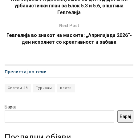
урбанистички план за Блок 5.3 и 5.6, општина
Гевгелија
Next Post
Гевгелија во знакот на маските: „Априлијада 2026“-
ден исполнет со креативност и забава
Прелистај по теми
Систем 48
Туризам
вести
Барај
Барај
Последни објави