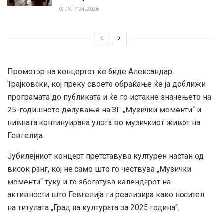
ЈУЛИ 24, 2026
Промотор на концертот ќе биде Александар
Трајковски, кој преку своето обраќање ќе ја доближи
програмата до публиката и ќе го истакне значењето на
25-годишното делување на ЗГ „Музички моменти“ и
нивната континуирана улога во музичкиот живот на
Гевгелија.
Јубилејниот концерт претставува културен настан од
висок ранг, кој не само што го чествува „Музички
моменти“ туку и го збогатува календарот на
активности што Гевгелија ги реализира како носител
на титулата „Град на културата за 2025 година“.