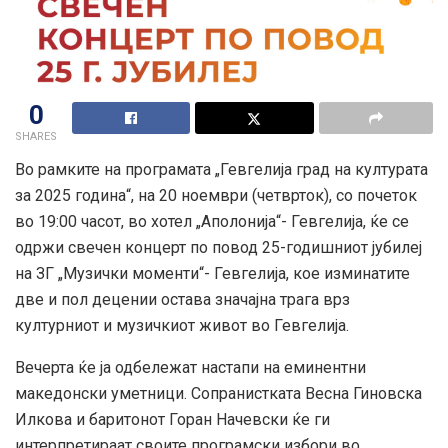
0
SHARES
Во рамките на програмата „Гевгелија град на културата
за 2025 година“, на 20 ноември (четврток), со почеток
во 19:00 часот, во хотел „Аполонија“- Гевгелија, ќе се
одржи свечен концерт по повод 25-годишниот јубилеј
на ЗГ „Музички моменти“- Гевгелија, кое изминатите
две и пол децении остава значајна трага врз
културниот и музичкиот живот во Гевгелија.
Вечерта ќе ја одбележат настапи на еминентни
македонски уметници. Сопранистката Весна Гиновска
Илкова и баритонот Горан Начевски ќе ги
интерпретираат своите програмски избори во