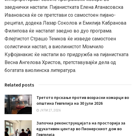
заеднички настапи. Пијанистката Елена Атанасовска
Ивановска ќе се претстави со самостоен пијано-
рецитал, додека Лазар Соколов и Емилија Кабранова
Филипова ќе настапат заедно во дуо програма.
Флејтистот Страшо Темков ќе изведе самостоен
солистички настап, а виолинистот Момчило
Куфојанакис ќе настапи во придружба на пијанистката
Весна Ангелова Христов, претставувајќи дела од
богатата виолинска литература.
Related posts
Третото прскање против возрасни комарци во
општина Гевгелија на 30 јули 2026
ЈУЛИ 27, 2026
Започна реконструкцијата на просторија за
едукативен центар во Пионерскиот дом во
Гевгелија