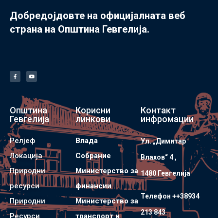
Добредојдовте на официјалната веб
страна на Општина Гевгелија.
Општина
Корисни
Контакт
Гевгелија
линкови
инфромации
Релјеф
Влада
Ул. „Димитар
Локација
Собрание
Влахов“ 4 ,
Природни
Министерство за
1480 Гевгелијa
ресурси
финансии
Телефон ++38934
Природни
Министерство за
213 843
Ресурси
транспорт и