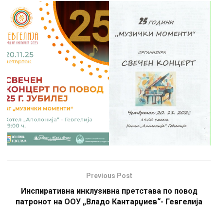
Previous Post
Инспиративна инклузивна претстава по повод
патронот на ООУ „Владо Кантарџиев“- Гевгелија