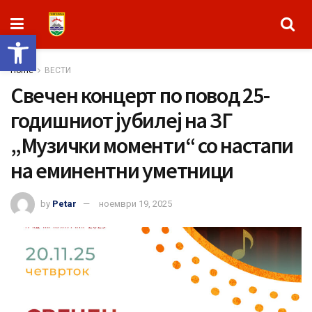
Open toolbar
Home
ВЕСТИ
Свечен концерт по повод 25-
годишниот јубилеј на ЗГ
„Музички моменти“ со настапи
на еминентни уметници
by
Petar
ноември 19, 2025