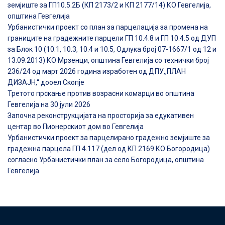
земјиште за ГП10.5.2Б (КП 2173/2 и КП 2177/14) КО Гевгелија,
општина Гевгелија
Урбанистички проект со план за парцелација за промена на
границите на градежните парцели ГП 10.4.8 и ГП 10.4.5 од ДУП
за Блок 10 (10.1, 10.3, 10.4 и 10.5, Одлука број 07-1667/1 од 12 и
13.09.2013) КО Мрзенци, општина Гевгелија со технички број
236/24 од март 2026 година изработен од ДПУ,,ПЛАН
ДИЗАЈН,“ дооел Скопје
Третото прскање против возрасни комарци во општина
Гевгелија на 30 јули 2026
Започна реконструкцијата на просторија за едукативен
центар во Пионерскиот дом во Гевгелија
Урбанистички проект за парцелирано градежно земјиште за
градежна парцела ГП 4.117 (дел од КП 2169 КО Богородица)
согласно Урбанистички план за село Богородица, општина
Гевгелија