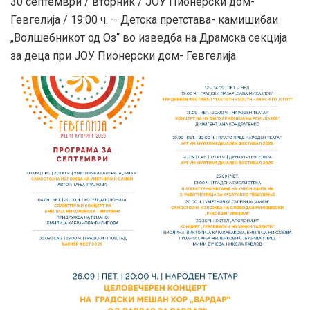
30 септември / вторник / ЈОУ Пионерски дом-
Гевгелија / 19:00 ч. – Детска претстава- камишибаи
„Волшебникот од Оз“ во изведба на Драмска секција
за деца при ЈОУ Пионерски дом- Гевгелија