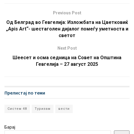
Previous Post
Од Белград во Гевгелија: Изложбата на Цветковиќ
„Аpis Art“- шестаголен дијалог помеѓу уметноста и
светот
Next Post
Шеесет и осма седница на Совет на Општина
Гевгелија – 27 август 2025
Прелистај по теми
Систем 48
Туризам
вести
Барај