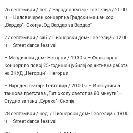
26 септември / пет. / Народен театар- Гевгелија / 20:00
ч. – Целовечерен концерт на Градски мешан хор
„Вардар“- Скопје „Од Вардар за Вардар“
27 септември / саб. / Пионерски дом- Гевгелија / 12:00
ч. – Street dance festival
– Младински дом- Негорци / 19:30 ч. – Фолклорен
концерт по повој 25-годишен јубилеj од активна работа
на ЗКУД „Негорци“- Негорци
– Народен театар- Гевгелија / 20:00 ч. – Инклузивна
танцова претстава „Пат околу светот за 80 минути“ –
Студио за танц „Еурека“- Скопје
28 септември / нед. / Пионерски дом- Гевгелија / 18:00
ч. – Street dance festival