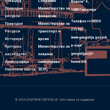
Локација
Собрание
Влахов“ 4 ,
Природни
Министерство за
1480 Гевгелијa
ресурси
финансии
Телефон ++38934
Природни
Министерство за
213 843
Ресурси
транспорт и
www.gevgelija.gov.mk
Историјат
врски
e-mail:
Културно
Министерство за
gevgelijao@t-
наследство
локална
Демографија
самоуправа
home.mk
Населени места
ЗЕЛС
© 2023
ОПШТИНА ГЕВГЕЛИЈА
- Сите права се задржани.