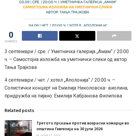
0
SHARES
3 септември / сре. / Уметничка галерија „Амам“ / 20:00
ч. – Самостојна изложба на уметнички слики од автор
Тања Трајкова
4 септември / чет. / хотел „Аполонија“ / 20:00 ч. –
Солистички концерт на Емилија Николовска- виолина,
придружба на пијано: Емилија Кабранова Филипова
Related posts
Третото прскање против возрасни комарци во
општина Гевгелија на 30 јули 2026
ЈУЛИ 27, 2026