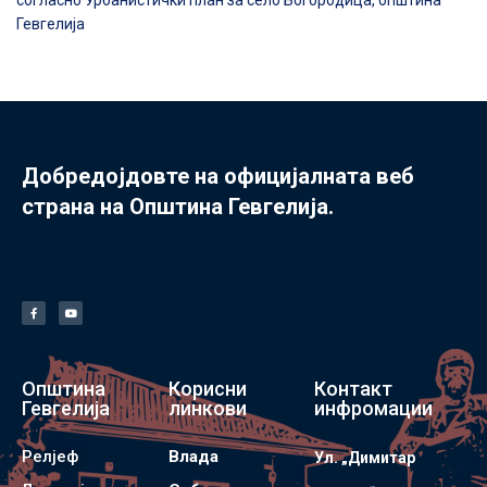
согласно Урбанистички план за село Богородица, општина
Гевгелија
Добредојдовте на официјалната веб
страна на Општина Гевгелија.
Општина
Корисни
Контакт
Гевгелија
линкови
инфромации
Релјеф
Влада
Ул. „Димитар