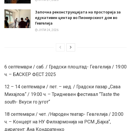
Започна реконструкцијата на просторија за
едукативен центар во Пионерскиот дом во
Гевгелија
ЈУЛИ 24, 2026
6 септември / саб. / Градски плоштад- Гевгелија / 19:00
ч. – БАСКЕР ФЕСТ 2025
12 – 14 септември / пет. – нед. / Градски пазар „Сава
Михајлов“ / 19:00 ч. – Тридневен фестивал “Taste the
south- Вкуси го југот“
18 септември / чет. /Народен театар- Гевгелија / 20:00
ч. – Концерт на НУ Филхармонија на РСМ „Бајка“,
диригент: Aна Кондратенко