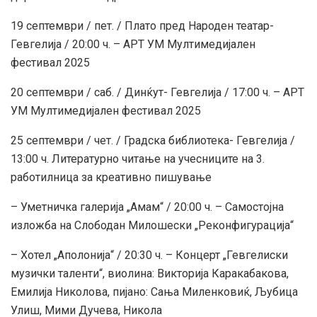
19 септември / пет. / Плато пред Народен театар-
Гевгелија / 20:00 ч. – АРТ УМ Мултимедијален
фестивал 2025
20 септември / саб. / Динќут- Гевгелија / 17:00 ч. – АРТ
УМ Мултимедијален фестивал 2025
25 септември / чет. / Градска библиотека- Гевгелија /
13:00 ч. Литературно читање на учесниците на 3.
работилница за креативно пишување
– Уметничка галерија „Амам“ / 20:00 ч. – Самостојна
изложба на Слободан Милошески „Реконфигурација“
– Хотел „Аполонија“ / 20:30 ч. – Концерт „Гевгелиски
музички таленти“, виолина: Викторија Каракабакова,
Емилија Николова, пијано: Сања Миленковиќ, Љубица
Улиш, Мими Дучева, Никола