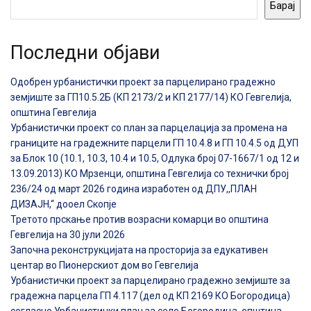
Барај
Последни објави
Одобрен урбанистички проект за парцелирано градежно
земјиште за ГП10.5.2Б (КП 2173/2 и КП 2177/14) КО Гевгелија,
општина Гевгелија
Урбанистички проект со план за парцелација за промена на
границите на градежните парцели ГП 10.4.8 и ГП 10.4.5 од ДУП
за Блок 10 (10.1, 10.3, 10.4 и 10.5, Одлука број 07-1667/1 од 12 и
13.09.2013) КО Мрзенци, општина Гевгелија со технички број
236/24 од март 2026 година изработен од ДПУ,,ПЛАН
ДИЗАЈН,“ дооел Скопје
Третото прскање против возрасни комарци во општина
Гевгелија на 30 јули 2026
Започна реконструкцијата на просторија за едукативен
центар во Пионерскиот дом во Гевгелија
Урбанистички проект за парцелирано градежно земјиште за
градежна парцела ГП 4.117 (дел од КП 2169 КО Богородица)