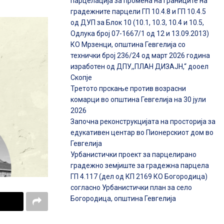
парцелација за промена на границите на
градежните парцели ГП 10.4.8 и ГП 10.4.5
од ДУП за Блок 10 (10.1, 10.3, 10.4 и 10.5,
Одлука број 07-1667/1 од 12 и 13.09.2013)
КО Мрзенци, општина Гевгелија со
технички број 236/24 од март 2026 година
изработен од ДПУ,,ПЛАН ДИЗАЈН,“ дооел
Скопје
Третото прскање против возрасни
комарци во општина Гевгелија на 30 јули
2026
Започна реконструкцијата на просторија за
едукативен центар во Пионерскиот дом во
Гевгелија
Урбанистички проект за парцелирано
градежно земјиште за градежна парцела
ГП 4.117 (дел од КП 2169 КО Богородица)
согласно Урбанистички план за село
Богородица, општина Гевгелија