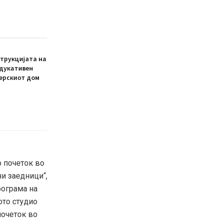
трукцијата на
едукативен
ерскиот дом
о почеток во
ни заедници“,
рограма на
ото студио
почеток во