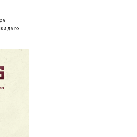
ра
ки да го