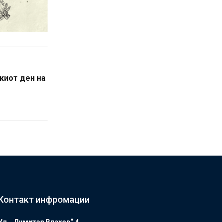
киот ден на
Контакт инфромации
Ул. „Димитар Влахов“ 4 ,