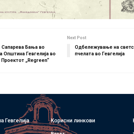
Next Post
 Сапарева Бања во
Oдбележување на светс
а Општина Гевгелија во
пчелата во Гевгелија
 Проектот „Regreen“
а Гевгелија
Корисни линкови
Влада