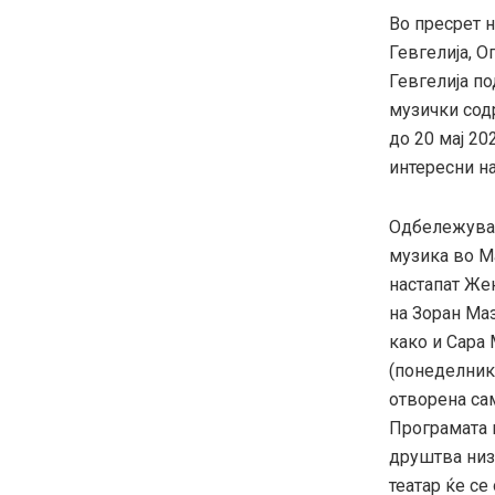
Во пресрет 
Гевгелија, О
Гевгелија п
музички сод
до 20 мај 20
интересни на
Одбележувањ
музика во Ма
настапат Жен
на Зоран Маз
како и Сара 
(понеделник)
отворена са
Програмата 
друштва низ 
театар ќе се