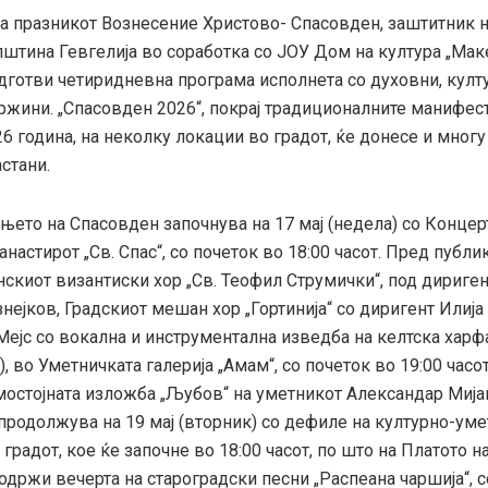
на празникот Вознесение Христово- Спасовден, заштитник н
пштина Гевгелија во соработка со ЈОУ Дом на култура „Мак
одготви четиридневна програма исполнета со духовни, култ
ржини. „Спасовден 2026“, покрај традиционалните манифест
26 година, на неколку локации во градот, ќе донесе и многу
стани.
ето на Спасовден започнува на 17 мај (недела) со Концер
настирот „Св. Спас“, со почеток во 18:00 часот. Пред публи
скиот византиски хор „Св. Теофил Струмички“, под дириген
нејков, Градскиот мешан хор „Гортинија“ со диригент Илија
Мејс со вокална и инструментална изведба на келтска харфа
, во Уметничката галерија „Амам“, со почеток во 19:00 часот
мостојната изложба „Љубов“ на уметникот Александар Мија
продолжува на 19 мај (вторник) со дефиле на културно-ум
градот, кое ќе започне во 18:00 часот, по што на Платото 
 одржи вечерта на староградски песни „Распеана чаршија“, 