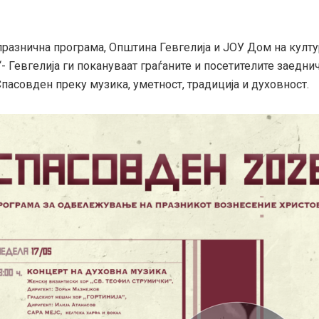
празнична програма, Општина Гевгелија и ЈОУ Дом на култу
- Гевгелија ги покануваат граѓаните и посетителите заеднич
пасовден преку музика, уметност, традиција и духовност.