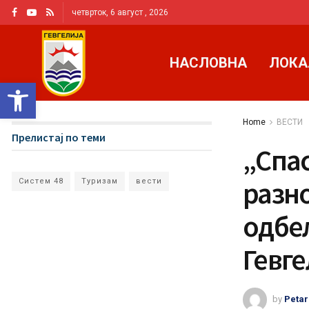
четврток, 6 август , 2026
НАСЛОВНА
ЛОКА
Open toolbar
Home
ВЕСТИ
Прелистај по теми
„Спас
разн
Систем 48
Туризам
вести
одбе
Гевге
by
Petar