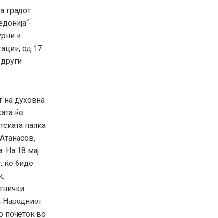
а градот
едонија“-
урни и
ации, од 17
 други
т на духовна
ката ќе
тската палка
 Атанасов,
. На 18 мај
, ќе биде
к.
етнички
на Народниот
со почеток во