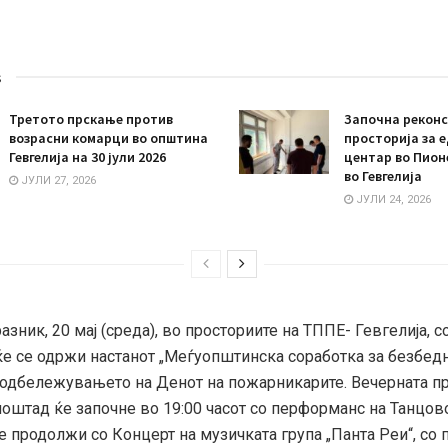
s
Третото прскање против
Започна реконс
возрасни комарци во општина
просторија за 
Гевгелија на 30 јули 2026
центар во Пион
во Гевгелија
ЈУЛИ 27, 2026
ЈУЛИ 24, 2026
азник, 20 мај (среда), во просториите на ТППЕ- Гевгелија, с
 ќе се одржи настанот „Меѓуопштинска соработка за безбед
 одбележувањето на Денот на пожарникарите. Вечерната п
лоштад ќе започне во 19:00 часот со перформанс на Танцов
ќе продолжи со Концерт на музичката група „Панта Реи“, со 