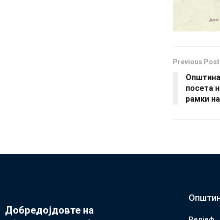
Previous Post
Општина
посета н
рамки на
Општин
Добредојдовте на
Релјеф