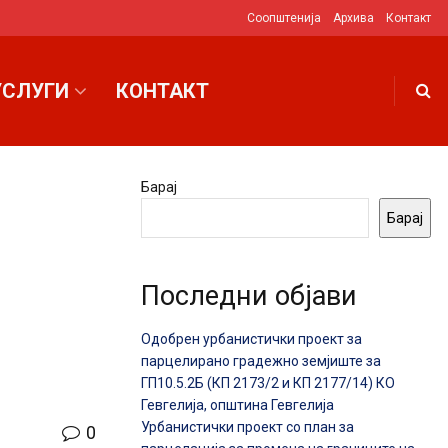
Соопштенија
Архива
Контакт
УСЛУГИ
КОНТАКТ
Барај
Барај
Последни објави
Одобрен урбанистички проект за
парцелирано градежно земјиште за
ГП10.5.2Б (КП 2173/2 и КП 2177/14) КО
Гевгелија, општина Гевгелија
Урбанистички проект со план за
0