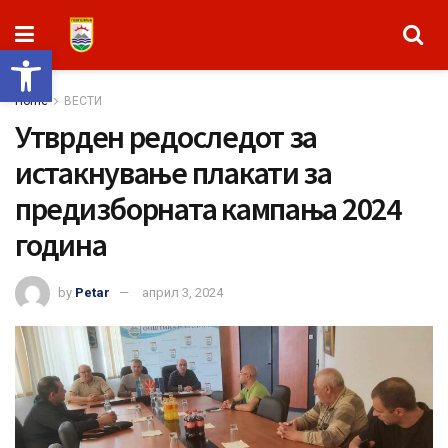
Open toolbar
Home
ВЕСТИ
Утврден редоследот за
истакнување плакати за
предизборната кампања 2024
година
by
Petar
април 3, 2024