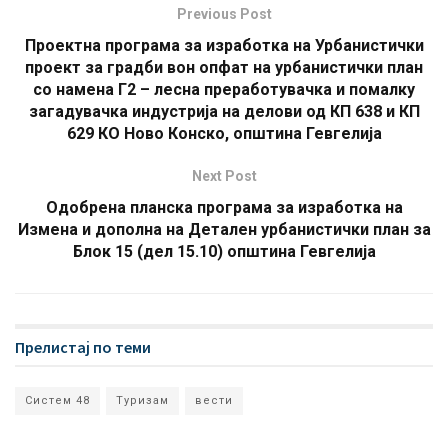
Previous Post
Проектна програма за изработка на Урбанистички
проект за градби вон опфат на урбанистички план
со намена Г2 – лесна преработувачка и помалку
загадувачка индустрија на делови од КП 638 и КП
629 КО Ново Конско, општина Гевгелија
Next Post
Одобрена планска програма за изработка на
Измена и дополна на Детален урбанистички план за
Блок 15 (дел 15.10) општина Гевгелија
Прелистај по теми
Систем 48
Туризам
вести