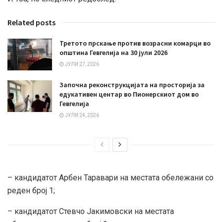
Related posts
Третото прскање против возрасни комарци во
општина Гевгелија на 30 јули 2026
ЈУЛИ 27, 2026
Започна реконструкцијата на просторија за
едукативен центар во Пионерскиот дом во
Гевгелија
ЈУЛИ 24, 2026
– кандидатот Арбен Таравари на местата обележани со
реден број 1;
– кандидатот Стевчо Јакимовски на местата