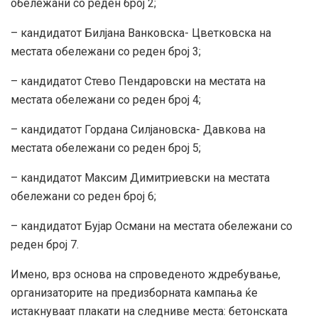
обележани со реден број 2;
– кандидатот Билјана Ванковска- Цветковска на
местата обележани со реден број 3;
– кандидатот Стево Пендаровски на местата на
местата обележани со реден број 4;
– кандидатот Гордана Силјановска- Давкова на
местата обележани со реден број 5;
– кандидатот Максим Димитриевски на местата
обележани со реден број 6;
– кандидатот Бујар Османи на местата обележани со
реден број 7.
Имено, врз основа на спроведеното ждребување,
организаторите на предизборната кампања ќе
истакнуваат плакати на следниве места: бетонската