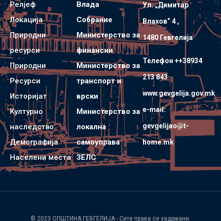
Релјеф
Влада
Ул. „Димитар
Локација
Собрание
Влахов“ 4 ,
Природни
Министерство за
1480 Гевгелијa
ресурси
финансии
Телефон ++38934
Природни
Министерство за
213 843
Ресурси
транспорт и
www.gevgelija.gov.mk
Историјат
врски
e-mail:
Културно
Министерство за
gevgelijao@t-
наследство
локална
Демографија
самоуправа
home.mk
Населени места
ЗЕЛС
© 2023
ОПШТИНА ГЕВГЕЛИЈА
- Сите права се задржани.