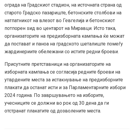
ограда на Градскиот стадион, на источната страна од
старото Градско пазариште, бетонските столбови на
натпатникот на влезот во Гевгелија и бетонскиот
потпорен ѕид во центарот на Миравци. Исто така,
организаторите на предизборната кампања ќе можат
да постават и паноа на градското шеталиште помеѓу
жардинериите обележани со истите редни броеви.
Присутните претставници на организаторите на
изборната кампања се согласија редните броеви на
утврдените места за истакнување на предизборните
плакати да останат исти и за Парламентарните избори
2024 година. По завршувањето на изборите,
учесниците се должни во рок од 30 дена да ги
отстранат плакатите од дозволените места.