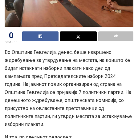
0
SHARES
Во Општина Гевгелија, денес, беше извршено
ждребување за утврдување на местата, на коишто ќе
бидат истакнати изборни плакати како дел од
кампањата пред Претседателските избори 2024
година. На јавниот повик организиран од страна на
Општина Гевгелија се пријавија 7 политички партии. На
денешното ждребување, општинската комисија, со
присуство на овластените претставници од
политичките партии, ги утврди
местата за истакнување
изборни плакати.
И тоа, по следниот редослед: