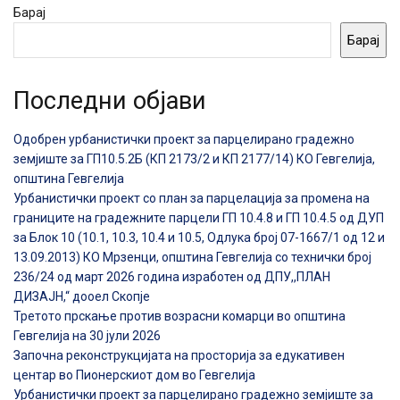
Барај
Барај
Последни објави
Одобрен урбанистички проект за парцелирано градежно
земјиште за ГП10.5.2Б (КП 2173/2 и КП 2177/14) КО Гевгелија,
општина Гевгелија
Урбанистички проект со план за парцелација за промена на
границите на градежните парцели ГП 10.4.8 и ГП 10.4.5 од ДУП
за Блок 10 (10.1, 10.3, 10.4 и 10.5, Одлука број 07-1667/1 од 12 и
13.09.2013) КО Мрзенци, општина Гевгелија со технички број
236/24 од март 2026 година изработен од ДПУ,,ПЛАН
ДИЗАЈН,“ дооел Скопје
Третото прскање против возрасни комарци во општина
Гевгелија на 30 јули 2026
Започна реконструкцијата на просторија за едукативен
центар во Пионерскиот дом во Гевгелија
Урбанистички проект за парцелирано градежно земјиште за