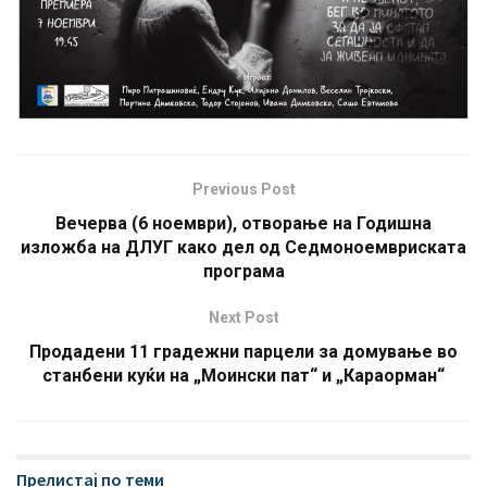
Previous Post
Вечерва (6 ноември), отворање на Годишна
изложба на ДЛУГ како дел од Седмоноемвриската
програма
Next Post
Продадени 11 градежни парцели за домување во
станбени куќи на „Моински пат“ и „Караорман“
Прелистај по теми