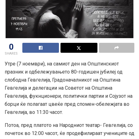
0
SHARES
Утре (7 ноември), на самиот ден на Општинскиот
празник и одбележувањето 80-годишен јубилеј од
слободна Гевгелија, Градоначалникот на Општина
Гевгелија и делегации на Советот на Општина
Гевгелија, фукнционери, политички партии и Сојузот на
борци ќе полагаат цвеќе пред спомен-обележјата во
Гевгелија, во 11:30 часот.
Потоа, пред платото на Народниот театар-
Гевгелија, со
почеток во 12:00 часот, ќе продефилираат учениците од