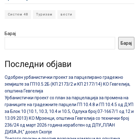
Систем 48
Туризам
вести
Барај
Барај
Последни објави
Одобрен урбанистички проект за парцелирано градежно
земјиште за ГП10.5.2Б (КП 2173/2 и КП 2177/14) КО Гевгелија,
општина Гевгелија
Урбанистички проект со план за парцелација за промена на
границите на градежните парцели ГП 10.4.8 и ГП 10.4.5 од ДУП
за Блок 10 (10.1, 10.3, 10.4 и 10.5, Одлука број 07-1667/1 од 12 и
13.09.2013) КО Мрзенци, општина Гевгелија со технички број
236/24 од март 2026 година изработен од ДПУ,,ПЛАН
ДИЗАЈН,“ дооел Скопје
Третото прскање против возрасни комарци во општина