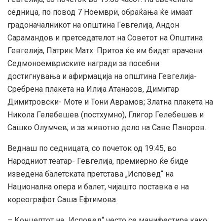
седница, по повод 7 Ноември, обраќања ќе имаат
градоначалникот на општина Гевгелија, Андон
Сарамандов и претседателот на Советот на Општина
Гевгелија, Патрик Матх. Притоа ќе им бидат врачени
Седмоноемвриските награди за посебни
достигнувања и афирмација на општина Гевгелија-
Сребрена плакета на Илија Атанасов, Димитар
Димитровски- Моте и Тони Аврамов; Златна плакета на
Никола Гелебешев (постхумно), Глигор Гелебешев и
Сашко Олумчев; и за животно дело на Саве Паноров.
Веднаш по седницата, со почеток од 19:45, во
Народниот театар- Гевгелија, премиерно ќе биде
изведена балетската претстава „Исповед“ на
Национална опера и балет, чијашто поставка е на
кореографот Саша Ефтимова.
– Концептот на „Исповед“ често се манифестира како