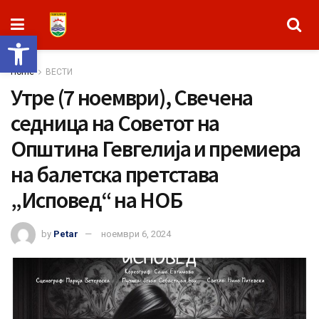
Open toolbar
Home
ВЕСТИ
Утре (7 ноември), Свечена
седница на Советот на
Општина Гевгелија и премиера
на балетска претстава
„Исповед“ на НОБ
by
Petar
ноември 6, 2024