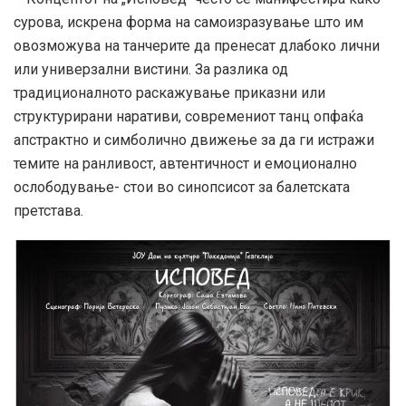
сурова, искрена форма на самоизразување што им
овозможува на танчерите да пренесат длабоко лични
или универзални вистини. За разлика од
традиционалното раскажување приказни или
структурирани наративи, современиот танц опфаќа
апстрактно и симболично движење за да ги истражи
темите на ранливост, автентичност и емоционално
ослободување- стои во синопсисот за балетската
претстава.