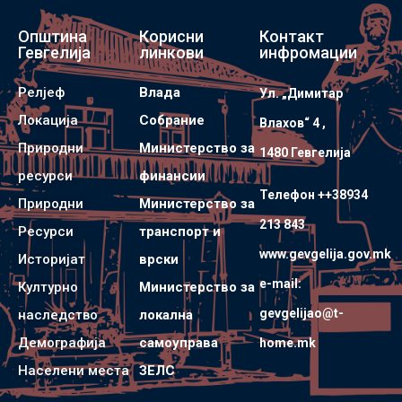
Општина
Корисни
Контакт
Гевгелија
линкови
инфромации
Релјеф
Влада
Ул. „Димитар
Локација
Собрание
Влахов“ 4 ,
Природни
Министерство за
1480 Гевгелијa
ресурси
финансии
Телефон ++38934
Природни
Министерство за
213 843
Ресурси
транспорт и
www.gevgelija.gov.mk
Историјат
врски
e-mail:
Културно
Министерство за
gevgelijao@t-
наследство
локална
Демографија
самоуправа
home.mk
Населени места
ЗЕЛС