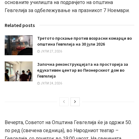
основните училишта на подрачјето на општина
Гевгелија за одбележување на празникот 7 Ноември.
Related posts
Третото прскање против возрасни комарци во
општина Гевгелија на 30 јули 2026
ЈУЛИ 27, 2026
Започна реконструкцијата на просторија за
едукативен центар во Пионерскиот дом во
Гевгелија
ЈУЛИ 24, 2026
Вечерта, Советот на Општина Гевгелија ќе ја одржи 50.
по ред (свечена седница), во Народниот театар –
Гевгелија, со почеток во 19:00 часот. На свечената