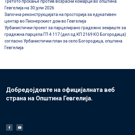
Третото прскање против возрасни комарци во општина
Гевгелија на 30 јули 2026
Започна реконструкцијата на просторија за едукативен
центар во Пионерскиот дом во Гевгелија
Урбанистички проект за парцелирано градежно земјиште за
градежна парцела ГП 4.117 (дел од КП 2169 КО Богородица)
согласно Урбанистички план за село Богородица, општина
Гевгелија
Добредојдовте на официјалната веб
страна на Општина Гевгелија.