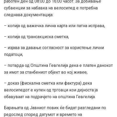
работен ден од 08:00 до 16:00 часот. За добивање
субвенции за набавка на велосипед е потребна
следнава документација:
– копија од важечка лична карта или патна исправа,
– копија од трансакциска сметка,
– изјава за давање согласност за користење лични
податоци,
– потврда од Општина Гевгелија дека е платен данокот
за имот за станбениот објект во кој живее,
– доказ (фискална сметка или фактура) дека
велосипедот е купен од трговци кои дејноста ја
обавуваат на подрачјето на општина Гевгелија.
Барањата од Јавниот повик ќе бидат разгледани по
редослед според датумот и времето на