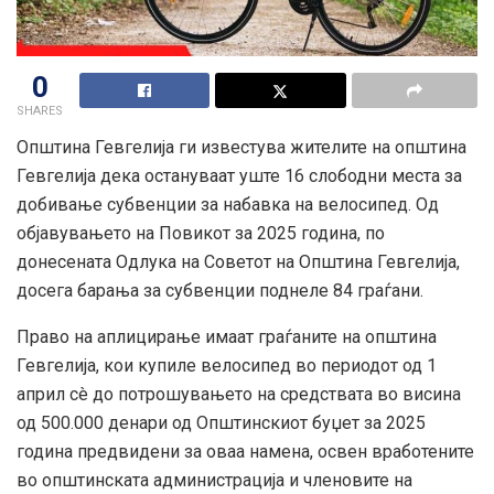
0
SHARES
Oпштина Гевгелија ги известува жителите на општина
Гевгелија дека остануваат уште 16 слободни места за
добивање субвенции за набавка на велосипед. Од
објавувањето на Повикот за 2025 година, по
донесената Одлука на Советот на Општина Гевгелија,
досега барања за субвенции поднеле 84 граѓани.
Право на аплицирање имаат граѓаните на општина
Гевгелија, кои купиле велосипед во периодот од 1
април сè до потрошувањето на средствата во висина
од 500.000 денари од Општинскиот буџет за 2025
година предвидени за оваа намена, освен вработените
во општинската администрација и членовите на