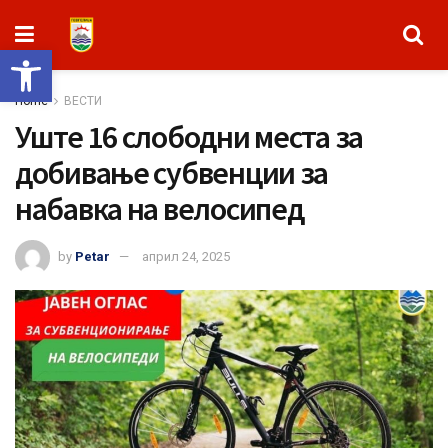
Open toolbar
Home
ВЕСТИ
Уште 16 слободни места за
добивање субвенции за
набавка на велосипед
by
Petar
април 24, 2025