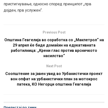
пристигнување, односно според принципот „прв
дојден, прв услужен“.
Previous Post
Општина Гевгелија во соработка со „Макпетрол“ на
29 април ќе биде домаќин на едукативната
работилница: „Крени глас против врсничкото
насилство“
Next Post
Соопштение за јавен увид во Урбанистички проект
вон опфат на урбанистички план за мотокрос
патека, КО Негорци општина Гевгелија
Прелистај по теми