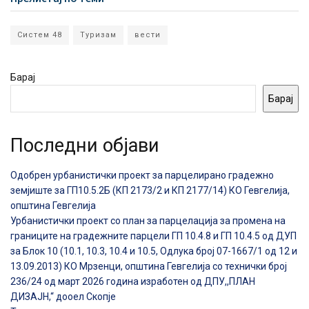
Систем 48
Туризам
вести
Барај
Барај
Последни објави
Одобрен урбанистички проект за парцелирано градежно
земјиште за ГП10.5.2Б (КП 2173/2 и КП 2177/14) КО Гевгелија,
општина Гевгелија
Урбанистички проект со план за парцелација за промена на
границите на градежните парцели ГП 10.4.8 и ГП 10.4.5 од ДУП
за Блок 10 (10.1, 10.3, 10.4 и 10.5, Одлука број 07-1667/1 од 12 и
13.09.2013) КО Мрзенци, општина Гевгелија со технички број
236/24 од март 2026 година изработен од ДПУ,,ПЛАН
ДИЗАЈН,“ дооел Скопје