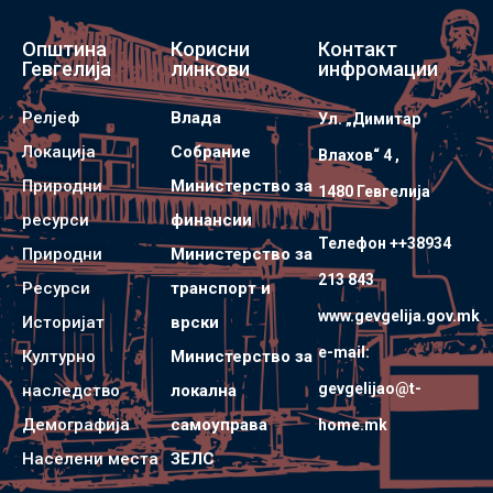
Општина
Корисни
Контакт
Гевгелија
линкови
инфромации
Релјеф
Влада
Ул. „Димитар
Локација
Собрание
Влахов“ 4 ,
Природни
Министерство за
1480 Гевгелијa
ресурси
финансии
Телефон ++38934
Природни
Министерство за
213 843
Ресурси
транспорт и
www.gevgelija.gov.mk
Историјат
врски
e-mail:
Културно
Министерство за
gevgelijao@t-
наследство
локална
Демографија
самоуправа
home.mk
Населени места
ЗЕЛС