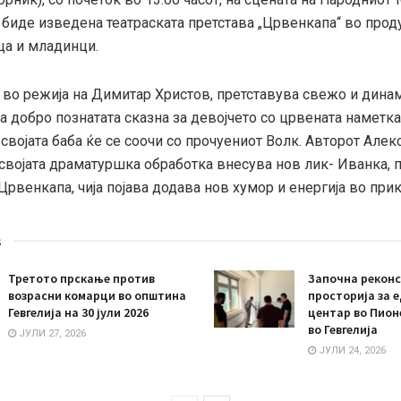
 биде изведена театраската претстава „Црвенкапа“ во прод
ца и младинци.
, во режија на Димитар Христов, претставува свежо и дина
 добро познатата сказна за девојчето со црвената наметка
 својата баба ќе се соочи со прочуениот Волк. Авторот Але
својата драматуршка обработка внесува нов лик- Иванка, 
Црвенкапа, чија појава додава нов хумор и енергија во прик
s
Третото прскање против
Започна реконс
возрасни комарци во општина
просторија за 
Гевгелија на 30 јули 2026
центар во Пион
во Гевгелија
ЈУЛИ 27, 2026
ЈУЛИ 24, 2026