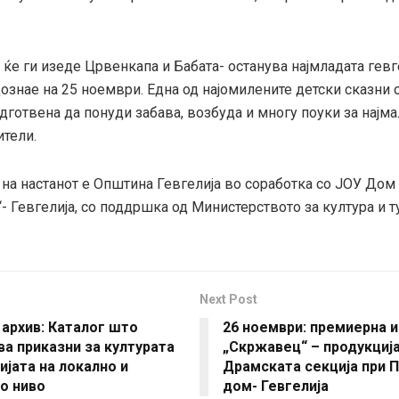
 ќе ги изеде Црвенкапа и Бабата- останува најмладата гев
дознае на 25 ноември. Една од најомилените детски сказни
дготвена да понуди забава, возбуда и многу поуки за најма
ители.
на настанот е Општина Гевгелија во соработка со ЈОУ Дом 
- Гевгелија, со поддршка од Министерството за култура и т
Next Post
 архив: Каталог што
26 ноември: премиерна 
а приказни за културата
„Скржавец“ – продукција
ијата на локално и
Драмската секција при 
о ниво
дом- Гевгелија