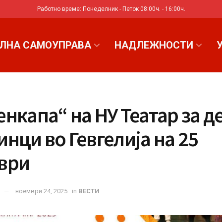
Работно време: Понеделник - Петок 08:00ч. - 16:00ч.
ЛНА САМОУПРАВА
НАДЛЕЖНОСТИ
нкапа“ на НУ Театар за д
нци во Гевгелија на 25
ври
ноември 24, 2025
in
ВЕСТИ