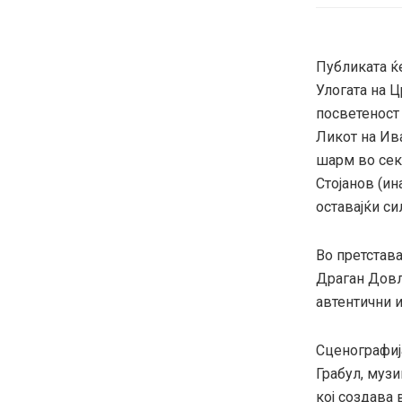
Публиката ќ
Улогата на Ц
посветеност
Ликот на Ив
шарм во секо
Стојанов (ин
оставајќи си
Во претстава
Драган Довл
автентични 
Сценографиј
Грабул, муз
кој создава