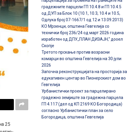
парцелација за промена на границите на
градежните парцели ГП 10.4.8 и ГП 10.4.5
од ДУП за Блок 10 (10.1, 10.3, 10.4 и 10.5,
Одлука број 07-1667/1 од 12 и 13.09.2013)
КО Мрзенци, општина Гевгелија со
технички број 236/24 од март 2026 година
изработен од ДПУ,,ПЛАН ДИЗАЈН,“ дооел
Скопје
Третото прскање против возрасни
комарци во општина Гевгелија на 30 јули
2026
Започна реконструкцијата на просторија за
едукативен центар во Пионерскиот дом во
Гевгелија
Урбанистички проект за парцелирано
градежно земјиште за градежна парцела
ГП 4.117 (дел од КП 2169 КО Богородица)
согласно Урбанистички план за село
Богородица, општина Гевгелија
на 25
театар-