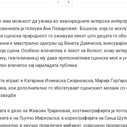
е има можност да ужива во извонредните актерски интерп
рвенкапа ја толкува Ана Левајковиќ- Бошков, која со искл
 и сценска природност го оживува ликот што децата го обо
анка е маестрално одигран од Винета Дамческа, внесувајќи
ја сцена. Особено впечатлив е ликот на Волкот, кому акте
аку, гевгеличанец) му дава препознатлива сценска моќ и у
лен впечаток кај најмладата публика.
та играат и Катарина Илиевска Силјановска, Марија Ѓорѓијо
ев, кои дополнително го збогатуваат сценскиот мозаик со 
изведби.
ата е дело на Живоин Трајановиќ, костимографијата ја пот
иката е на Љупчо Мирковски, а кореографијата на Сања Шут
 визуелно и звучно привлечен амбиент, совршено прилагоде