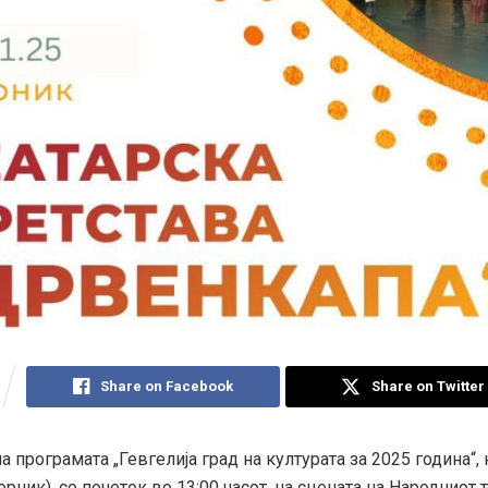
Share on Facebook
Share on Twitter
а програмата „Гевгелија град на културата за 2025 година“, 
рник), со почеток во 13:00 часот, на сцената на Народниот 