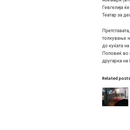
Гевгелија ќе
Театар за де
Претставата
толкување на
до куќата на
Поповиќ во 
другарка на 
Related post