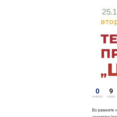
0
9
SHARES
VIEWS
Во рамките н
ноември (вто