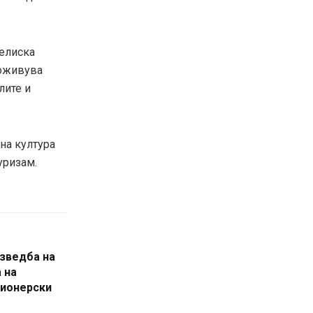
гелиска
 оживува
лите и
на култура
уризам.
изведба на
 на
Пионерски