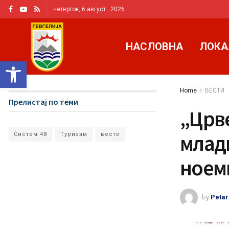
четврток, 6 август , 2026
НАСЛОВНА
ЛОКА
Open toolbar
Home
ВЕСТИ
Прелистај по теми
„Црве
млади
Систем 48
Туризам
вести
ноем
by
Petar