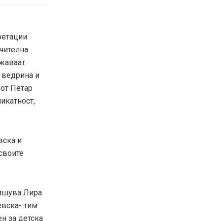
ретации.
учителна
жаваат.
 ведрина и
рот Петар
никатност,
вска и
своите
пишува Лира
евска- тим
н за детска