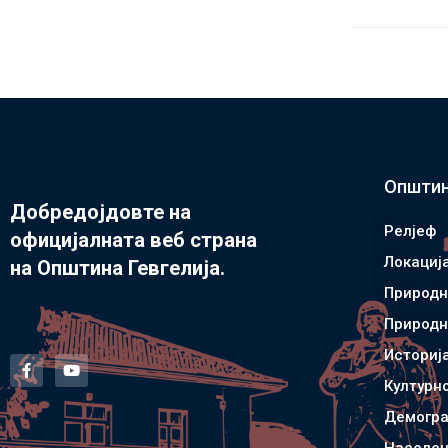
Општин
Добредојдовте на
Релјеф
официјалната веб страна
Локациј
на Општина Гевгелија.
Природн
Природн
Историј
Културн
Демогра
Населен