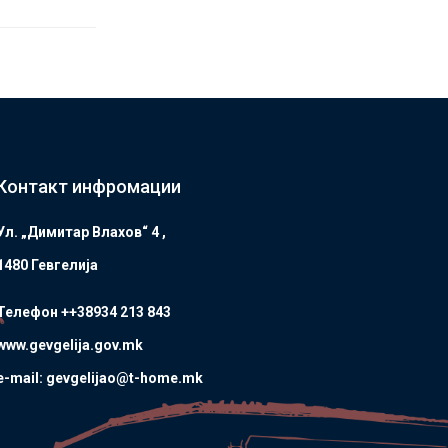
Контакт инфромации
Ул. „Димитар Влахов“ 4 ,
1480 Гевгелијa
Телефон ++38934 213 843
www.gevgelija.gov.mk
e-mail: gevgelijao@t-home.mk