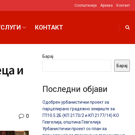
Соопштенија
Архива
Контакт
УСЛУГИ
КОНТАКТ
Барај
еца и
Барај
Последни објави
Одобрен урбанистички проект за
парцелирано градежно земјиште за
0
ГП10.5.2Б (КП 2173/2 и КП 2177/14) КО
Гевгелија, општина Гевгелија
Урбанистички проект со план за