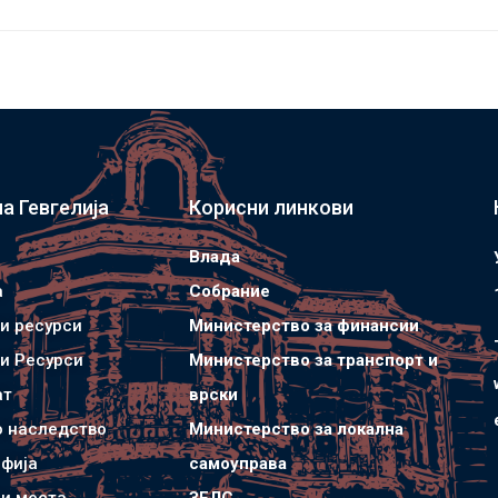
а Гевгелија
Корисни линкови
Влада
а
Собрание
и ресурси
Министерство за финансии
и Ресурси
Министерство за транспорт и
ат
врски
о наследство
Министерство за локална
фија
самоуправа
и места
ЗЕЛС