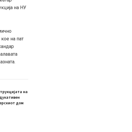
укција на НУ
мично
 кое на пат
ксандар
палавата
азната.
трукцијата на
едукативен
ерскиот дом