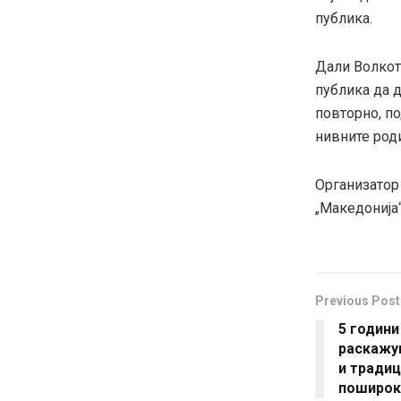
публика.
Дали Волкот
публика да 
повторно, по
нивните род
Организатор 
„Македонија“
Previous Post
5 години
раскажув
и традиц
поширок