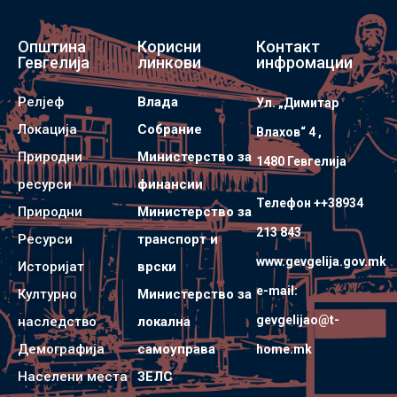
Општина
Корисни
Контакт
Гевгелија
линкови
инфромации
Релјеф
Влада
Ул. „Димитар
Локација
Собрание
Влахов“ 4 ,
Природни
Министерство за
1480 Гевгелијa
ресурси
финансии
Телефон ++38934
Природни
Министерство за
213 843
Ресурси
транспорт и
www.gevgelija.gov.mk
Историјат
врски
e-mail:
Културно
Министерство за
gevgelijao@t-
наследство
локална
Демографија
самоуправа
home.mk
Населени места
ЗЕЛС