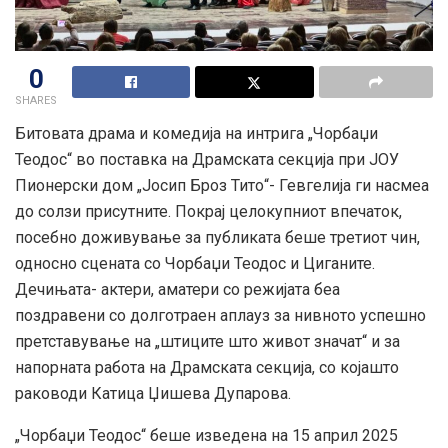
0
SHARES
Битовата драма и комедија на интрига „Чорбаџи
Теодос“ во поставка на Драмската секција при ЈОУ
Пионерски дом „Јосип Броз Тито“- Гевгелија ги насмеа
до солзи присутните. Покрај целокупниот впечаток,
посебно доживување за публиката беше третиот чин,
односно сцената со Чорбаџи Теодос и Циганите.
Дечињата- актери, аматери со режијата беа
поздравени со долготраен аплауз за нивното успешно
претставување на „штиците што живот значат“ и за
напорната работа на Драмската секција, со којашто
раководи Катица Џишева Дупарова.
„Чорбаџи Теодос“ беше изведена на 15 април 2025