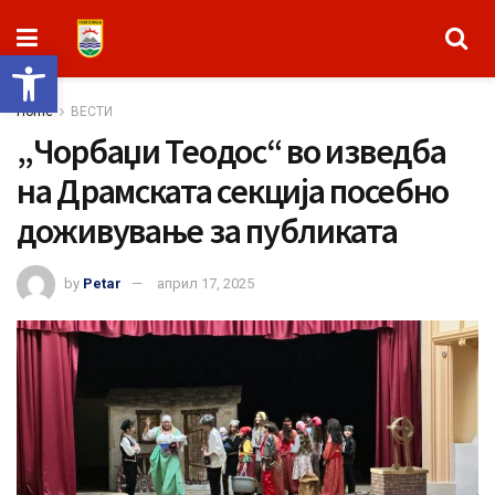
Open toolbar
Home
ВЕСТИ
„Чорбаџи Теодос“ во изведба
на Драмската секција посебно
доживување за публиката
by
Petar
април 17, 2025