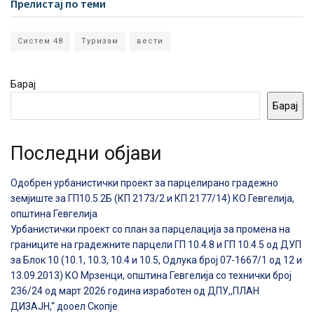
Прелистај по теми
Систем 48
Туризам
вести
Барај
Барај
Последни објави
Одобрен урбанистички проект за парцелирано градежно
земјиште за ГП10.5.2Б (КП 2173/2 и КП 2177/14) КО Гевгелија,
општина Гевгелија
Урбанистички проект со план за парцелација за промена на
границите на градежните парцели ГП 10.4.8 и ГП 10.4.5 од ДУП
за Блок 10 (10.1, 10.3, 10.4 и 10.5, Одлука број 07-1667/1 од 12 и
13.09.2013) КО Мрзенци, општина Гевгелија со технички број
236/24 од март 2026 година изработен од ДПУ,,ПЛАН
ДИЗАЈН,“ дооел Скопје