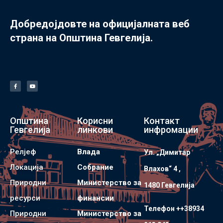
Добредојдовте на официјалната веб
страна на Општина Гевгелија.
Општина
Корисни
Контакт
Гевгелија
линкови
инфромации
Релјеф
Влада
Ул. „Димитар
Локација
Собрание
Влахов“ 4 ,
Природни
Министерство за
1480 Гевгелијa
ресурси
финансии
Телефон ++38934
Природни
Министерство за