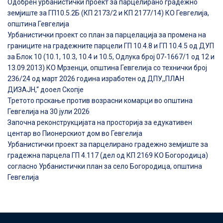
Одобрен урбанистички проект за парцелирано градежно
земјиште за ГП10.5.2Б (КП 2173/2 и КП 2177/14) КО Гевгелија,
општина Гевгелија
Урбанистички проект со план за парцелација за промена на
границите на градежните парцели ГП 10.4.8 и ГП 10.4.5 од ДУП
за Блок 10 (10.1, 10.3, 10.4 и 10.5, Одлука број 07-1667/1 од 12 и
13.09.2013) КО Мрзенци, општина Гевгелија со технички број
236/24 од март 2026 година изработен од ДПУ,,ПЛАН
ДИЗАЈН,“ дооел Скопје
Третото прскање против возрасни комарци во општина
Гевгелија на 30 јули 2026
Започна реконструкцијата на просторија за едукативен
центар во Пионерскиот дом во Гевгелија
Урбанистички проект за парцелирано градежно земјиште за
градежна парцела ГП 4.117 (дел од КП 2169 КО Богородица)
согласно Урбанистички план за село Богородица, општина
Гевгелија