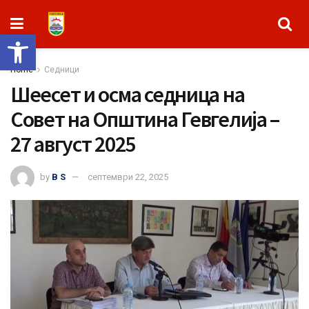
Open toolbar
Home
Седници
Шеесет и осма седница на
Совет на Општина Гевгелија –
27 август 2025
by
B S
септември 22, 2025