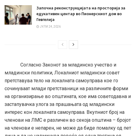
Започна реконструкцијата на просторија за
едукативен центар во Пионерскиот дом во
Гевгелија
ЈУЛИ 24, 2026
Согласно Законот за младинско учество и
младински политики, Локалниот младински совет
претставува тело на локалната самоуправа кое го
сочинуваат млади претставници на различните форми
на организирање во општината, кое има советодавна и
застапувачка улога за прашањата од младински
интерес кон локалната самоуправа. Вкупниот број на
членови на ЛМС е различен во секоја општина – бројот
на членови е непарен, не може да биде помалку од пет
лица и да не надминува повеќе од една третина од