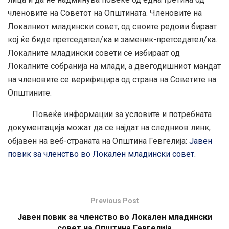
членовите на Советот на Општината. Членовите на
Локалниот младински совет, од своите редови бираат
кој ќе биде претседател/ка и заменик-претседател/ка.
Локалните младински совети се избираат од
Локалните собранија на млади, а двегодишниот мандат
на членовите се верифицира од страна на Советите на
Општините.
Повеќе информации за условите и потребната
документација можат да се најдат на следниов линк,
објавен на веб-страната на Општина Гевгелија:
Јавен
повик за членство во Локален младински совет.
Previous Post
Јавен повик за членство во Локален младински
совет на Општина Гевгелија