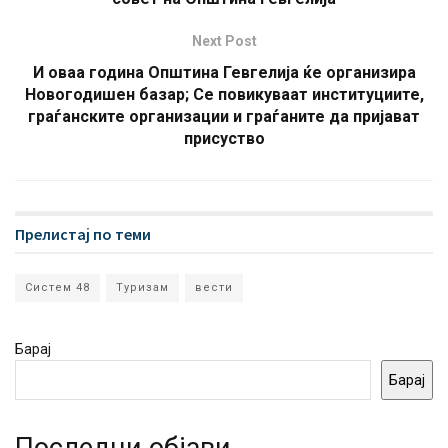
Next Post
И оваа година Општина Гевгелија ќе организира
Новогодишен базар; Се повикуваат институциите,
граѓанските организации и граѓаните да пријават
присуство
Прелистај по теми
Систем 48
Туризам
вести
Барај
Барај
Последни објави