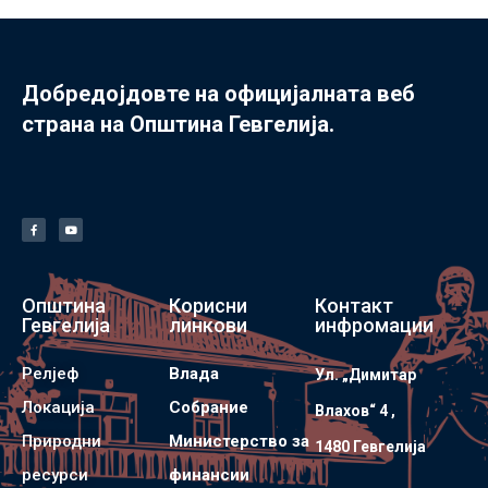
Добредојдовте на официјалната веб
страна на Општина Гевгелија.
Општина
Корисни
Контакт
Гевгелија
линкови
инфромации
Релјеф
Влада
Ул. „Димитар
Локација
Собрание
Влахов“ 4 ,
Природни
Министерство за
1480 Гевгелијa
ресурси
финансии