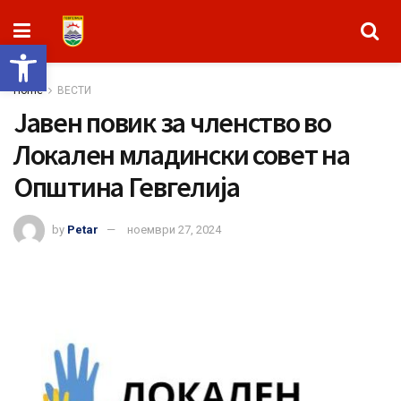
Open toolbar
Home
ВЕСТИ
Јавен повик за членство во
Локален младински совет на
Општина Гевгелија
by
Petar
ноември 27, 2024