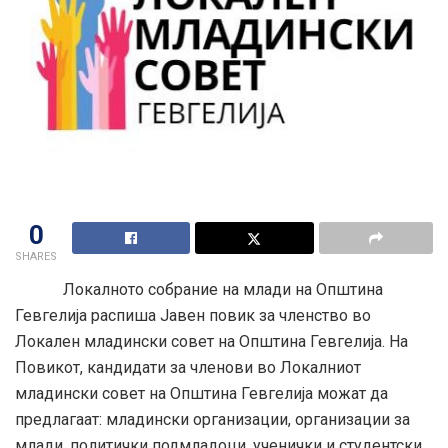
0
SHARES
Локалното собрание на млади на Општина
Гевгелија распиша Јавен повик за членство во
Локален младински совет на Општина Гевгелија. На
Повикот, кандидати за членови во Локалниот
младински совет на Општина Гевгелија можат да
предлагаат: младински организации, организации за
млади, политички подмладоци, ученички и студентски