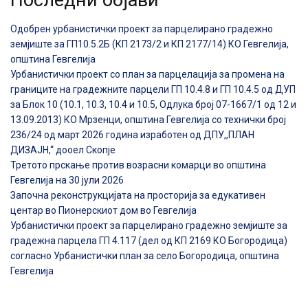
Одобрен урбанистички проект за парцелирано градежно
земјиште за ГП10.5.2Б (КП 2173/2 и КП 2177/14) КО Гевгелија,
општина Гевгелија
Урбанистички проект со план за парцелација за промена на
границите на градежните парцели ГП 10.4.8 и ГП 10.4.5 од ДУП
за Блок 10 (10.1, 10.3, 10.4 и 10.5, Одлука број 07-1667/1 од 12 и
13.09.2013) КО Мрзенци, општина Гевгелија со технички број
236/24 од март 2026 година изработен од ДПУ,,ПЛАН
ДИЗАЈН,“ дооел Скопје
Третото прскање против возрасни комарци во општина
Гевгелија на 30 јули 2026
Започна реконструкцијата на просторија за едукативен
центар во Пионерскиот дом во Гевгелија
Урбанистички проект за парцелирано градежно земјиште за
градежна парцела ГП 4.117 (дел од КП 2169 КО Богородица)
согласно Урбанистички план за село Богородица, општина
Гевгелија