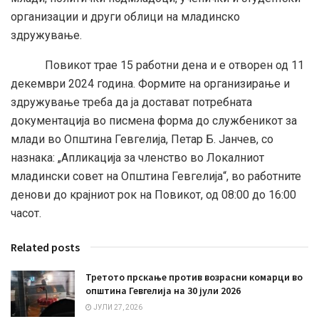
организации и други облици на младинско
здружување.
Повикот трае 15 работни дена и е отворен од 11
декември 2024 година. Формите на организирање и
здружување треба да ја достават потребната
документација во писмена форма до службеникот за
млади во Општина Гевгелија, Петар Б. Јанчев, со
назнака: „Апликација за членство во Локалниот
младински совет на Општина Гевгелија“, во работните
денови до крајниот рок на Повикот, од 08:00 до 16:00
часот.
Related posts
Третото прскање против возрасни комарци во
општина Гевгелија на 30 јули 2026
ЈУЛИ 27, 2026