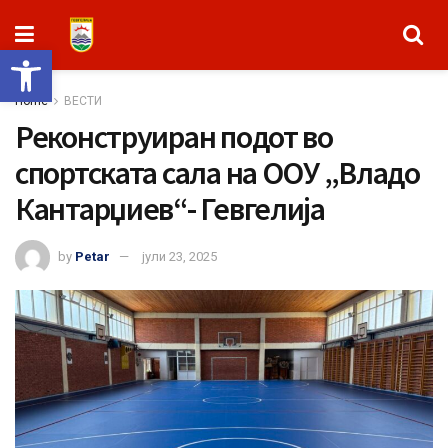
Open toolbar
Home
ВЕСТИ
Реконструиран подот во
спортската сала на ООУ „Владо
Кантарџиев“- Гевгелија
by
Petar
јули 23, 2025