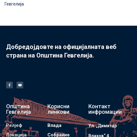
Гевгелија
Добредојдовте на официјалната веб
страна на Општина Гевгелија.
Општина
Корисни
Контакт
Гевгелија
линкови
инфромации
Релјеф
Влада
Ул. „Димитар
Локација
Собрание
Влахов“ 4 ,