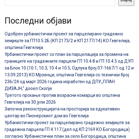
Последни објави
Одобрен урбанистички проект за парцелирано градежно
земјиште за ГП10.5.2Б (КП 2173/2 и КП 2177/14) КО Гевгелија,
општина Гевгелија
Урбанистички проект со план за парцелација за промена на
границите на градежните парцели ГП 10.4.8 и ГП 10.4.5 од ДУП
за Блок 10 (10.1, 10.3, 10.4 и 10.5, Одлука број 07-1667/1 од 12 и
13.09.2013) КО Мрзенци, општина Гевгелија со технички број
236/24 од март 2026 година изработен од ДПУ,,ПЛАН
ДИЗАЈН,“ дооел Скопје
Третото прскање против возрасни комарци во општина
Гевгелија на 30 јули 2026
Започна реконструкцијата на просторија за едукативен
центар во Пионерскиот дом во Гевгелија
Урбанистички проект за парцелирано градежно земјиште за
градежна парцела ГП 4.117 (дел од КП 2169 КО Богородица)
согласно Урбанистички план за село Богородица, општина