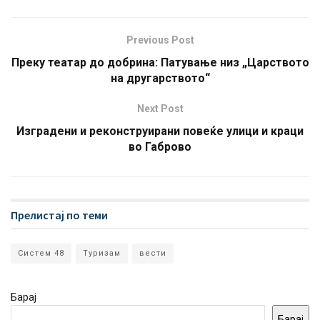
Previous Post
Преку театар до добрина: Патување низ „Царството
на другарството“
Next Post
Изградени и реконструирани повеќе улици и краци
во Габрово
Прелистај по теми
Систем 48
Туризам
вести
Барај
Барај