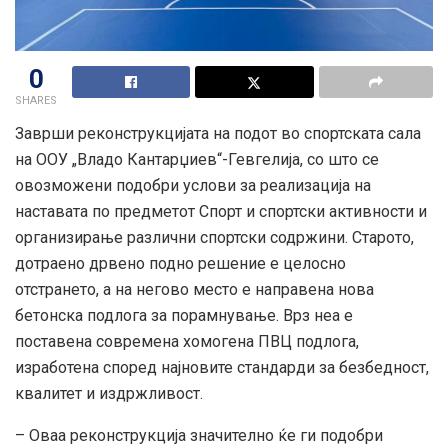
0
SHARES
Заврши реконструкцијата на подот во спортската сала
на ООУ „Владо Кантарџиев“-Гевгелија, со што се
овозможени подобри услови за реализација на
наставата по предметот Спорт и спортски активности и
организирање различни спортски содржини. Старото,
дотраено дрвено подно решение е целосно
отстрането, а на негово место е направена нова
бетонска подлога за порамнување. Врз неа е
поставена современа хомогена ПВЦ подлога,
изработена според најновите стандарди за безбедност,
квалитет и издржливост.
– Оваа реконструкција значително ќе ги подобри