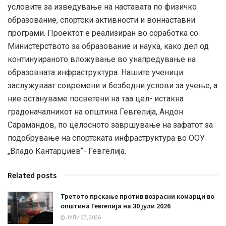
условите за изведување на наставата по физичко
образование, спортски активности и воннаставни
програми. Проектот е реализиран во соработка со
Министерството за образование и наука, како дел од
континуираното вложување во унапредување на
образовната инфраструктура. Нашите ученици
заслужуваат современи и безбедни услови за учење, а
ние остануваме посветени на таа цел- истакна
градоначалникот на општина Гевгелија, Андон
Сарамандов, по целосното завршување на зафатот за
подобрување на спортската инфраструктура во ООУ
„Владо Кантарџиев“- Гевгелија.
Related posts
Третото прскање против возрасни комарци во
општина Гевгелија на 30 јули 2026
ЈУЛИ 27, 2026