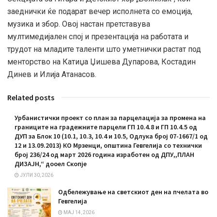
заеднички ќе подарат вечер исполнета со емоција,
музика и збор. Овој настан претставува
мултимедијален спој и презентација на работата и
трудот на младите таленти што уметнички растат под
менторство на Катиџа Џишева Дупарова, Костадин
Динев и Илија Атанасов.
Related posts
Урбанистички проект со план за парцелација за промена на
границите на градежните парцели ГП 10.4.8 и ГП 10.4.5 од
ДУП за Блок 10 (10.1, 10.3, 10.4 и 10.5, Одлука број 07-1667/1 од
12 и 13.09.2013) КО Мрзенци, општина Гевгелија со технички
број 236/24 од март 2026 година изработен од ДПУ,,ПЛАН
ДИЗАЈН,“ дооел Скопје
ЈУЛИ 30, 2026
Oдбележување на светскиот ден на пчелата во
Гевгелија
МАЈ 14, 2026