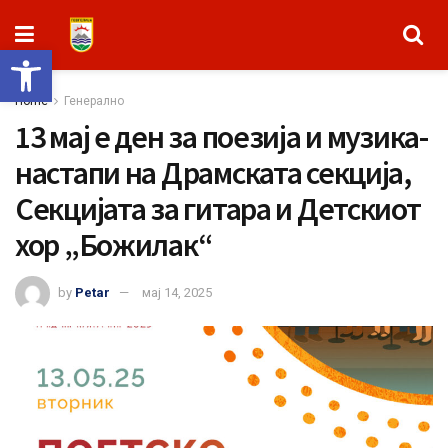
Open toolbar
Home
Генерално
13 мај е ден за поезија и музика-
настапи на Драмската секција,
Секцијата за гитара и Детскиот
хор „Божилак“
by
Petar
мај 14, 2025