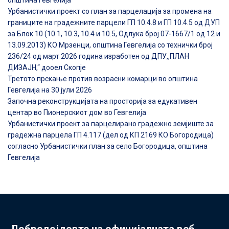
Урбанистички проект со план за парцелација за промена на
границите на градежните парцели ГП 10.4.8 и ГП 10.4.5 од ДУП
за Блок 10 (10.1, 10.3, 10.4 и 10.5, Одлука број 07-1667/1 од 12 и
13.09.2013) КО Мрзенци, општина Гевгелија со технички број
236/24 од март 2026 година изработен од ДПУ,,ПЛАН
ДИЗАЈН,“ дооел Скопје
Третото прскање против возрасни комарци во општина
Гевгелија на 30 јули 2026
Започна реконструкцијата на просторија за едукативен
центар во Пионерскиот дом во Гевгелија
Урбанистички проект за парцелирано градежно земјиште за
градежна парцела ГП 4.117 (дел од КП 2169 КО Богородица)
согласно Урбанистички план за село Богородица, општина
Гевгелија
Добредојдовте на официјалната веб