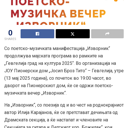
0
SHARES
Со поетско-музичката манифестација „Изворник“
продолжува мајската програма во рамките на
„Гевгелија град на култура 2025“. Во организација на
ЈОУ Пионерски дом „Јосип Броз Тито“ – Гевгелија, утре
(13 мај 2025 година), со почеток во 19:00 часот, во
дворот на Пионерскиот дом, ќе се одржи поетско-
музичката вечер „Изворник“.
На „Изворник“, со поезија од и во чест на роднокрајниот
автор Илија Карајанов, ќе се претстават дечињата од
Драмската секција, а ќе настапат и членовите на
Секцијата за гитара и Детскиот хор „Божилак“, кои