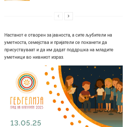
Настанот е отворен за јавноста, а сите љубители на
уметноста, семејства и пријатели се поканети да
присуствуваат и да им дадат поддршка на младите
уметници во нивниот израз.