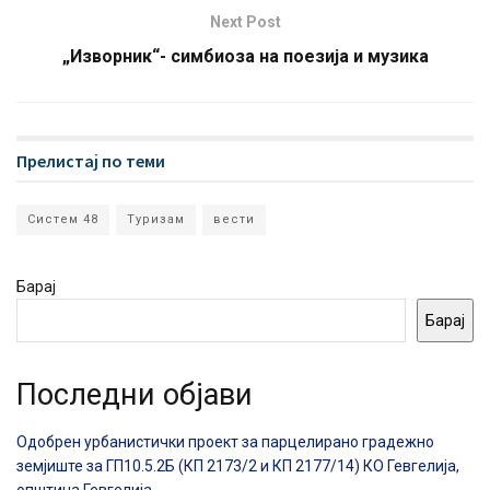
Next Post
„Изворник“- симбиоза на поезија и музика
Прелистај по теми
Систем 48
Туризам
вести
Барај
Барај
Последни објави
Одобрен урбанистички проект за парцелирано градежно
земјиште за ГП10.5.2Б (КП 2173/2 и КП 2177/14) КО Гевгелија,
општина Гевгелија