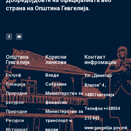
страна на Општина Гевгелија.
Општина
Корисни
Контакт
Гевгелија
линкови
инфромации
Релјеф
Влада
Ул. „Димитар
Локација
Собрание
Влахов“ 4 ,
Природни
Министерство за
1480 Гевгелијa
ресурси
финансии
Телефон ++38934
Природни
Министерство за
213 843
Ресурси
транспорт и
www.gevgelija.gov.mk
Историјат
врски