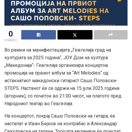
0
SHARES
Во рамки на манифестацијата „Гевгелија град на
културата за 2025 година“, ЈОУ Дом на култура
„Македонија“- Гевгелија организира концертна
промоција на првиот албум за “Art Melodies“ од
истакнатиот македонски гитарист Сашо Поповски-
STEPS. Настанот ќе се одржи на 15 јули 2025 година
(вторник), со почеток во 21:00 часот, на платото пред
Народниот театар во Гевгелија.
На концертот, покрај Сашо Поповски на гитара, ќе
настапат и Иван Бејков на контрабас и Александар
Секуловски на тапани. Тројцата музичари ќе понудат