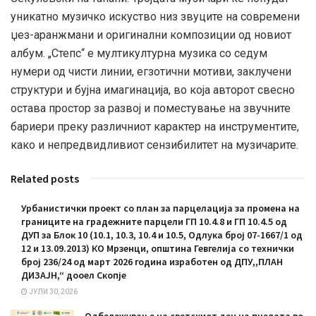
уникатно музичко искуство низ звуците на современи
џез-аранжмани и оригинални композиции од новиот
албум. „Степс“ е мултикултурна музика со седум
нумери од чисти линии, егзотични мотиви, заклучени
структури и бујна имагинација, во која авторот свесно
остава простор за развој и поместување на звучните
бариери преку различниот карактер на инструментите,
како и непредвидливиот сензибилитет на музичарите.
Related posts
Урбанистички проект со план за парцелација за промена на
границите на градежните парцели ГП 10.4.8 и ГП 10.4.5 од
ДУП за Блок 10 (10.1, 10.3, 10.4 и 10.5, Одлука број 07-1667/1 од
12 и 13.09.2013) КО Мрзенци, општина Гевгелија со технички
број 236/24 од март 2026 година изработен од ДПУ,,ПЛАН
ДИЗАЈН,“ дооел Скопје
ЈУЛИ 30, 2026
Oдбележување на светскиот ден на пчелата во