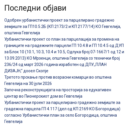
Последни објави
Одобрен урбанистички проект за парцелирано градежно
земјиште за ГП10.5.2Б (КП 2173/2 и КП 2177/14) КО Гевгелија,
општина Гевгелија
Урбанистички проект со план за парцелација за промена на
границите на градежните парцели ГП 10.4.8 и ГП 10.4.5 од ДУП
за Блок 10 (10.1, 10.3, 10.4 и 10.5, Одлука број 07-1667/1 од 12 и
13.09.2013) КО Мрзенци, општина Гевгелија со технички број
236/24 од март 2026 година изработен од ДПУ,,ПЛАН
ДИЗАЈН,“ дооел Скопје
Третото прскање против возрасни комарци во општина
Гевгелија на 30 јули 2026
Започна реконструкцијата на просторија за едукативен
центар во Пионерскиот дом во Гевгелија
Урбанистички проект за парцелирано градежно земјиште за
градежна парцела ГП 4.117 (дел од КП 2169 КО Богородица)
согласно Урбанистички план за село Богородица, општина
Гевгелија