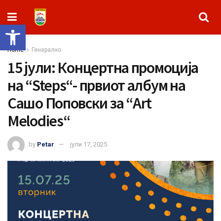
Open toolbar
Home
Генерално
15 јули: Концертна промоција
на “Steps“- првиот албум на
Сашо Поповски за “Аrt
Melodies“
by
Petar
јули 17, 2025