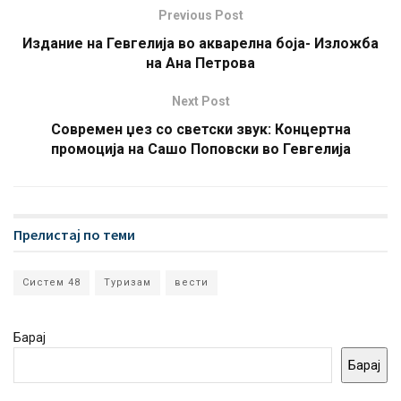
Previous Post
Издание на Гевгелија во акварелна боја- Изложба
на Ана Петрова
Next Post
Современ џез со светски звук: Концертна
промоција на Сашо Поповски во Гевгелија
Прелистај по теми
Систем 48
Туризам
вести
Барај
Барај