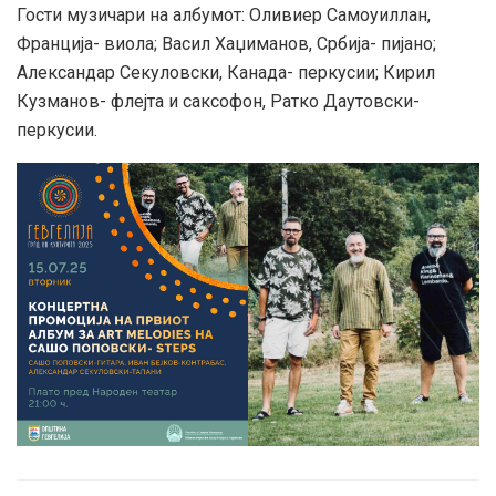
Гости музичари на албумот: Оливиер Самоуиллан,
Франција- виола; Васил Хаџиманов, Србија- пијано;
Александар Секуловски, Канада- перкусии; Кирил
Кузманов- флејта и саксофон, Ратко Даутовски-
перкусии.