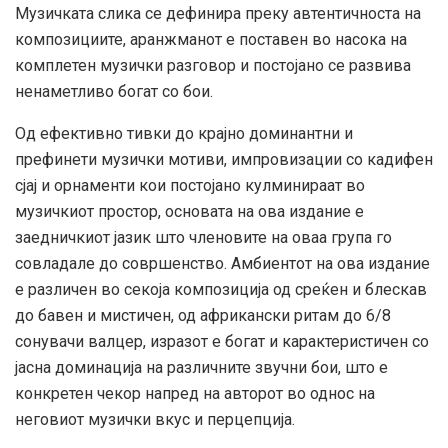
Музичката слика се дефинира преку автентичноста на
композициите, аранжманот е поставен во насока на
комплетен музички разговор и постојано се развива
ненаметливо богат со бои.
Од ефективно тивки до крајно доминантни и
префинети музички мотиви, импровизации со кадифен
сјај и орнаменти кои постојано кулминираат во
музичкиот простор, основата на ова издание е
заедничкиот јазик што членовите на оваа група го
совладале до совршенство. Амбиентот на ова издание
е различен во секоја композиција од среќен и блескав
до бавен и мистичен, од африкански ритам до 6/8
сонувачи валцер, изразот е богат и карактеристичен со
јасна доминација на различните звучни бои, што е
конкретен чекор напред на авторот во однос на
неговиот музички вкус и перцепција.