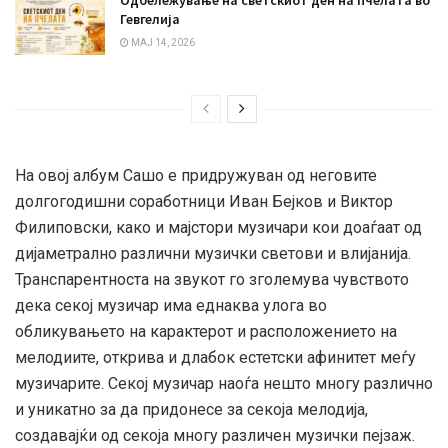
Гевгелија
МАЈ 14, 2026
На овој албум Сашо е придружуван од неговите
долгогодишни соработници Иван Бејков и Виктор
Филиповски, како и мајстори музичари кои доаѓаат од
дијаметрално различни музички светови и влијанија.
Транспарентноста на звукот го зголемува чувството
дека секој музичар има еднаква улога во
обликувањето на карактерот и расположението на
мелодиите, открива и длабок естетски афинитет меѓу
музичарите. Секој музичар наоѓа нешто многу различно
и уникатно за да придонесе за секоја мелодија,
создавајќи од секоја многу различен музички пејзаж.