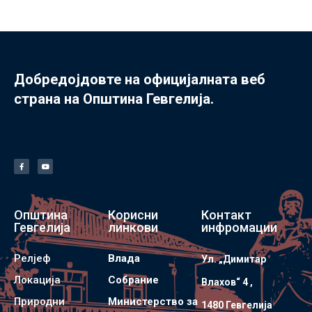
Добредојдовте на официјалната веб
страна на Општина Гевгелија.
Општина
Корисни
Контакт
Гевгелија
линкови
инфромации
Релјеф
Влада
Ул. „Димитар
Локација
Собрание
Влахов“ 4 ,
Природни
Министерство за
1480 Гевгелијa