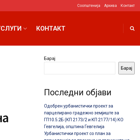
Соопштенија
Архива
Контакт
УСЛУГИ
КОНТАКТ
Барај
Барај
Последни објави
Одобрен урбанистички проект за
на
парцелирано градежно земјиште за
ГП10.5.2Б (КП 2173/2 и КП 2177/14) КО
Гевгелија, општина Гевгелија
Урбанистички проект со план за