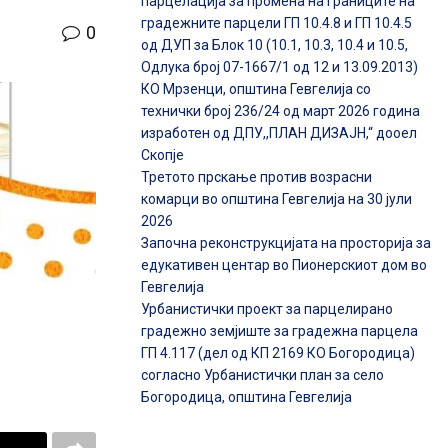
парцелација за промена на границите на
градежните парцели ГП 10.4.8 и ГП 10.4.5
0
од ДУП за Блок 10 (10.1, 10.3, 10.4 и 10.5,
Одлука број 07-1667/1 од 12 и 13.09.2013)
КО Мрзенци, општина Гевгелија со
технички број 236/24 од март 2026 година
изработен од ДПУ,,ПЛАН ДИЗАЈН,“ дооел
Скопје
Третото прскање против возрасни
комарци во општина Гевгелија на 30 јули
2026
Започна реконструкцијата на просторија за
едукативен центар во Пионерскиот дом во
Гевгелија
Урбанистички проект за парцелирано
градежно земјиште за градежна парцела
ГП 4.117 (дел од КП 2169 КО Богородица)
согласно Урбанистички план за село
Богородица, општина Гевгелија