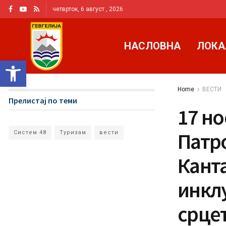
четврток, 6 август , 2026
НАСЛОВНА
ЛОКА
Open toolbar
Home
ВЕСТИ
Прелистај по теми
17 н
Патро
Систем 48
Туризам
вести
Канта
инклу
срце