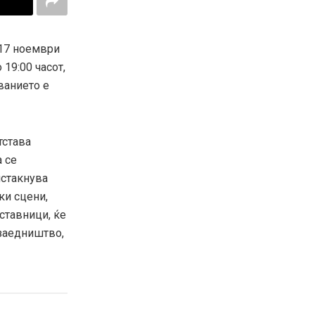
 17 ноември
 19:00 часот,
ванието е
тстава
а се
истакнува
ки сцени,
ставници, ќе
 заедништво,