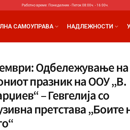
Работно време: Понеделник - Петок 08:00ч. - 16:00ч.
ЛНА САМОУПРАВА
НАДЛЕЖНОСТИ
оември: Одбележување на
ниот празник на ООУ „В.
рџиев“ – Гевгелија со
зивна претстава „Боите 
то“