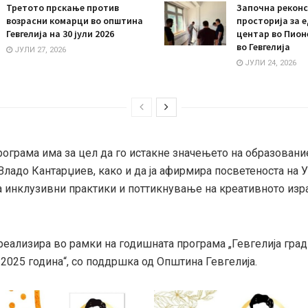
Третото прскање против
Започна реконс
возрасни комарци во општина
просторија за 
Гевгелија на 30 јули 2026
центар во Пион
во Гевгелија
ЈУЛИ 27, 2026
ЈУЛИ 24, 2026
рограма има за цел да го истакне значењето на образовани
Владо Кантарџиев, како и да ја афирмира посветеноста на 
на инклузивни практики и поттикнување на креативното изр
реализира во рамки на годишната програма „Гевгелија град
 2025 година“, со поддршка од Општина Гевгелија.