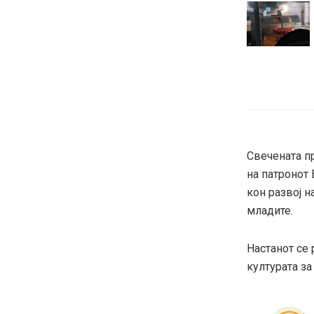
Свечената п
на патронот 
кон развој 
младите.
Настанот се 
културата за