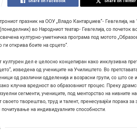
Share on Facebook
Share on Twitter
трониот празник на ООУ „Владо Кантарџиев“- Гевгелија, на
(понеделник) во Народниот театар- Гевгелија, со почеток во
 свечена културно-уметничка програма под мотото „Образо
 ги открива боите на срцето“.
 културен дел е целосно концепиран како инклузивна пре
цето“, изведена од учениците на Училиштето. Во претстават
ници од различни одделенија и возрасни групи, со што се 
 како клучна вредност во образовниот процес. Преку драмс
зуелни сегменти, учениците, под менторство на нивните на
т своето творештво, труд и талент, пренесувајќи порака за
и почитување на индивидуалните способности.
s