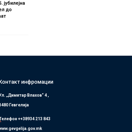
. јубилејна
ел до
аат
Контакт инфромации
Ул. „Димитар Влахов“ 4 ,
1480 Гевгелијa
Телефон ++38934 213 843
www.gevgelija.gov.mk