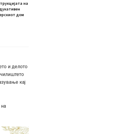
трукцијата на
едукативен
ерскиот дом
ето и делото
Училиштето
азување кај
 на