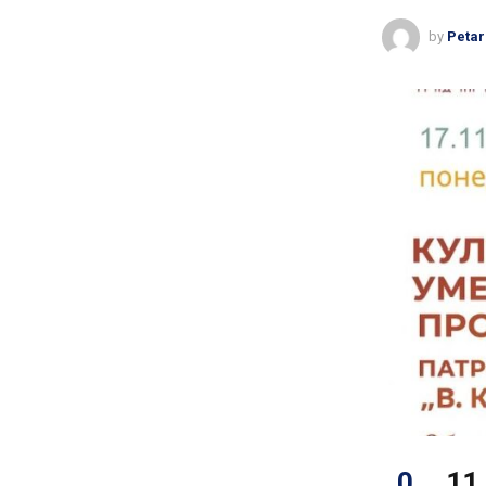
by
Petar
0
11