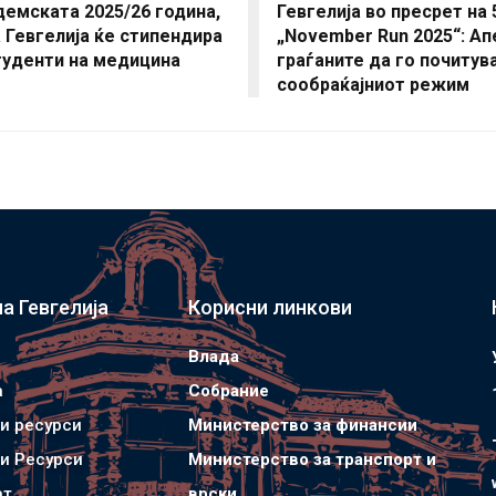
демската 2025/26 година,
Гевгелија во пресрет на 5
Гевгелија ќе стипендира
„November Run 2025“: Ап
туденти на медицина
граѓаните да го почитув
сообраќајниот режим
а Гевгелија
Корисни линкови
Влада
а
Собрание
и ресурси
Министерство за финансии
и Ресурси
Министерство за транспорт и
ат
врски