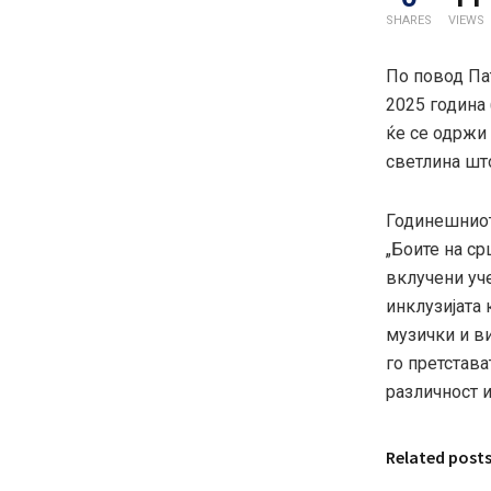
SHARES
VIEWS
По повод Па
2025 година 
ќе се одржи
светлина што
Годинешниот
„Боите на ср
вклучени уче
инклузијата
музички и ви
го претстава
различност 
Related post