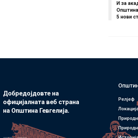
И за ака
Општина 
5 нови с
Општин
Добредојдовте на
Релјеф
официјалната веб страна
Локациј
на Општина Гевгелија.
Природн
Природн
Историј