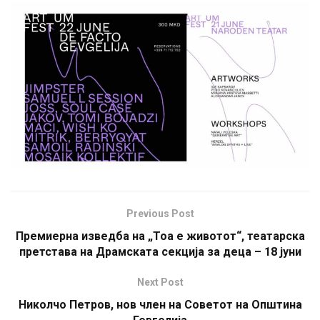
Previous Post
Премиерна изведба на „Тоа е животот“, театарска
претстава на Драмската секција за деца – 18 јуни
Next Post
Николчо Петров, нов член на Советот на Општина