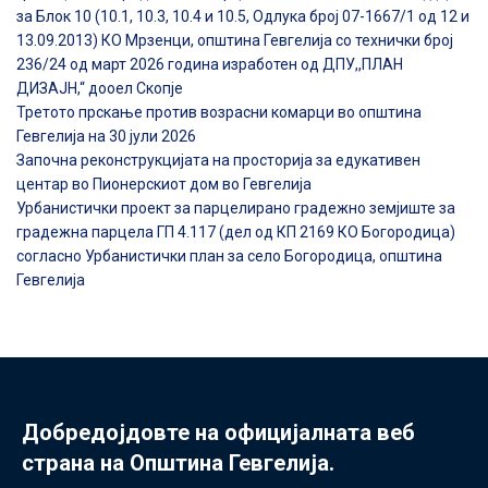
за Блок 10 (10.1, 10.3, 10.4 и 10.5, Одлука број 07-1667/1 од 12 и
13.09.2013) КО Мрзенци, општина Гевгелија со технички број
236/24 од март 2026 година изработен од ДПУ,,ПЛАН
ДИЗАЈН,“ дооел Скопје
Третото прскање против возрасни комарци во општина
Гевгелија на 30 јули 2026
Започна реконструкцијата на просторија за едукативен
центар во Пионерскиот дом во Гевгелија
Урбанистички проект за парцелирано градежно земјиште за
градежна парцела ГП 4.117 (дел од КП 2169 КО Богородица)
согласно Урбанистички план за село Богородица, општина
Гевгелија
Добредојдовте на официјалната веб
страна на Општина Гевгелија.