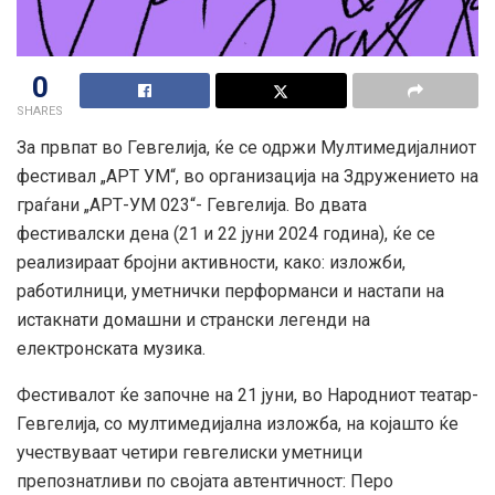
0
SHARES
За првпат во Гевгелија, ќе се одржи Мултимедијалниот
фестивал „АРТ УМ“, во организација на Здружението на
граѓани „АРТ-УМ 023“- Гевгелија. Во двата
фестивалски дена (21 и 22 јуни 2024 година), ќе се
реализираат бројни активности, како: изложби,
работилници, уметнички перформанси и настапи на
истакнати домашни и странски легенди на
електронската музика.
Фестивалот ќе започне на 21 јуни, во Народниот
театар-
Гевгелија, со мултимедијална изложба, на којашто ќе
учествуваат четири гевгелиски уметници
препознатливи по својата автентичност: Перо