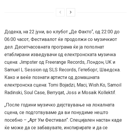
Додека, на 22 јуни, во клубот „Де Факто“, од 22:00 до
06:00 часот, Фестивалот ќе продолжи со музичкиот
дел. Десетчасовната програма ќе ја пополнат
етаблирани изведувачи од електронската музичка
сцена: Jimpster од Freerange Records, Лондон, UK и
Samuel L Session од SLS Records, Гетеборг, Шведска.
Како и веќе познати артисти од домашната
електронска сцена: Tomi Bojadzi, Maci, Wish.Ko, Samoil
Radinski, Soul Case, Berryqat, Joss и Mosaik Kollektif.
„После години музичко дејствување на локалната
сцена, се подготвуваме да ви понудиме нешто
посебно – „Арт Ум Фестивал“. Специјален настан каде
ќе може да се забавувате, инспирирате и да се