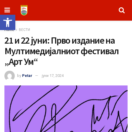
Open toolbar
Home
ВЕСТИ
21 и 22 јуни: Прво издание на
Мултимедијалниот фестивал
„Арт Ум“
by
Petar
јуни 17, 2024