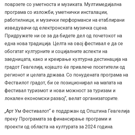
поврзете со уметноста и музиката. Мултимедијална
програма со изложби, уметнички инсталации,
работилници, и музички перформанси на етаблирани
изведувачи од електронската музичка сцена.
Придружете ни се за да бидете дел од почетокот на
една нова традиција. Целта на овој фестивал е да се
обогатат културните и социјалните аспекти на
заедницата, како и креирање културна дестинација на
градот Гевгелија, којашто ќе привлече посетители од
регионот и целата држава. Со понудената програма на
Фествилот градот, би се позиционирал на мапата на
фестивал туризмот и нови можност за туризам и
локален економски развој“, велат организаторите.
„Арт Ум Фестивалот“ е поддржан од Општина Гевгелија
преку Програмата за финансирање програми и
проекти од областа на културата за 2024 година.