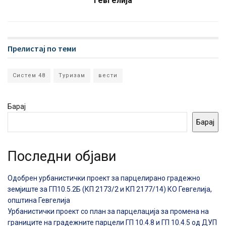
Гевгелија
Прелистај по теми
Систем 48
Туризам
вести
Барај
Барај
Последни објави
Одобрен урбанистички проект за парцелирано градежно
земјиште за ГП10.5.2Б (КП 2173/2 и КП 2177/14) КО Гевгелија,
општина Гевгелија
Урбанистички проект со план за парцелација за промена на
границите на градежните парцели ГП 10.4.8 и ГП 10.4.5 од ДУП