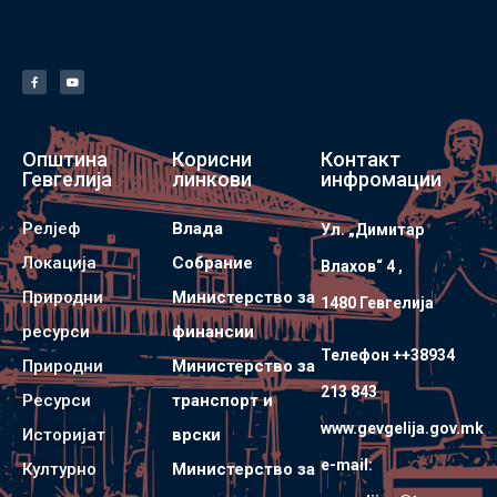
Општина
Корисни
Контакт
Гевгелија
линкови
инфромации
Релјеф
Влада
Ул. „Димитар
Локација
Собрание
Влахов“ 4 ,
Природни
Министерство за
1480 Гевгелијa
ресурси
финансии
Телефон ++38934
Природни
Министерство за
213 843
Ресурси
транспорт и
www.gevgelija.gov.mk
Историјат
врски
e-mail:
Културно
Министерство за