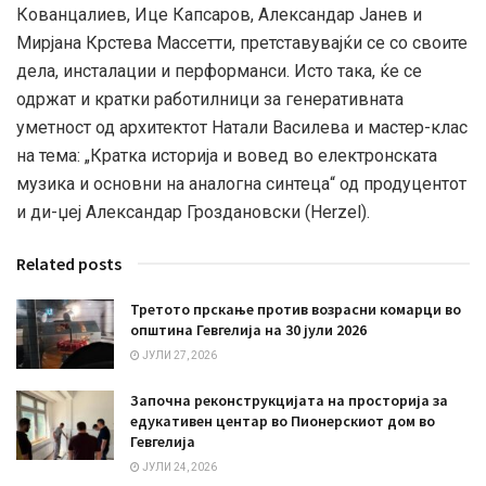
Кованцалиев, Ице Капсаров, Александар Јанев и
Мирјана Крстева Массетти, претставувајќи се со своите
дела, инсталации и перформанси. Исто така, ќе се
одржат и кратки работилници за генеративната
уметност од архитектот Натали Василева и мастер-клас
на тема: „Кратка историја и вовед во електронската
музика и основни на аналогна синтеца“ од продуцентот
и ди-џеј Александар Гроздановски (Herzel).
Related posts
Третото прскање против возрасни комарци во
општина Гевгелија на 30 јули 2026
ЈУЛИ 27, 2026
Започна реконструкцијата на просторија за
едукативен центар во Пионерскиот дом во
Гевгелија
ЈУЛИ 24, 2026