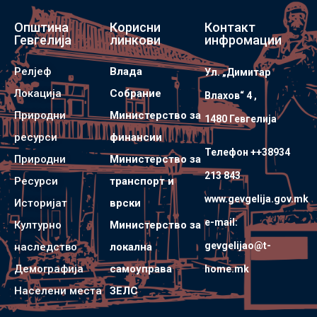
Општина
Корисни
Контакт
Гевгелија
линкови
инфромации
Релјеф
Влада
Ул. „Димитар
Локација
Собрание
Влахов“ 4 ,
Природни
Министерство за
1480 Гевгелијa
ресурси
финансии
Телефон ++38934
Природни
Министерство за
213 843
Ресурси
транспорт и
www.gevgelija.gov.mk
Историјат
врски
e-mail:
Културно
Министерство за
gevgelijao@t-
наследство
локална
Демографија
самоуправа
home.mk
Населени места
ЗЕЛС