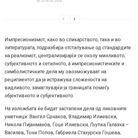
ЈУЛИ 24, 2026
Импресионизмот, како во сликарството, така и во
литературата, подразбира отстапување од стандардите
на реализмот, централизирајќи се околу минливото,
субјективното и сетилното, а импресионистичките и
симболистичките дела му овозможуваат на
реципиентот да ја истражува сложеноста на
видливото, замаглувајќи ја границата помеѓу
објективното и субјективното.
На изложбата ќе бидат застапени дела од ликовните
уметници: Вангел Срнаков, Владимир Илиевски,
Никола Пијанманов, Гоце Илиевски, Љупка Галазка –
Василев, Тони Попов, Габриела Стахурска Гошева,