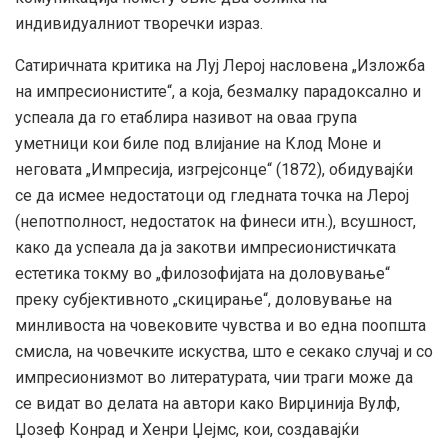
индивидуалниот творечки израз.
Сатиричната критика на Луј Лерој насловена „Изложба
на импресионистите“, а која, безмалку парадоксално и
успеала да го етаблира називот на оваа група
уметници кои биле под влијание на Клод Моне и
неговата „Импресија, изгрејсонце“ (1872), обидувајќи
се да исмее недостатоци од гледната точка на Лерој
(непотполност, недостаток на финеси итн.), всушност,
како да успеала да ја закотви импресионистичката
естетика токму во „филозофијата на доловување“
преку субјективното „скицирање“, доловување на
минливоста на човековите чувства и во една поопшта
смисла, на човечките искуства, што е секако случај и со
импресионизмот во литературата, чии траги може да
се видат во делата на автори како Вирџинија Вулф,
Џозеф Конрад и Хенри Џејмс, кои, создавајќи