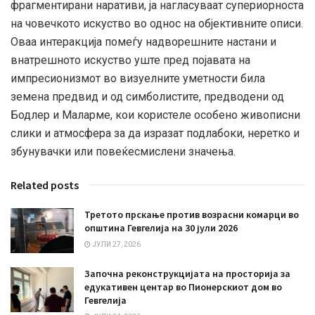
фрагментирани наративи, ја нагласуваат супериорноста
на човечкото искуство во однос на објективните описи.
Оваа интеракција помеѓу надворешните настани и
внатрешното искуство уште пред појавата на
импресионизмот во визуелните уметности била
земена предвид и од симболистите, предводени од
Бодлер и Маларме, кои користеле особено живописни
слики и атмосфера за да изразат подлабоки, неретко и
збунувачки или повеќесмислени значења.
Related posts
Третото прскање против возрасни комарци во
општина Гевгелија на 30 јули 2026
ЈУЛИ 27, 2026
Започна реконструкцијата на просторија за
едукативен центар во Пионерскиот дом во
Гевгелија