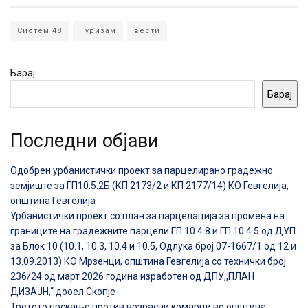
Систем 48
Туризам
вести
Барај
Барај
Последни објави
Одобрен урбанистички проект за парцелирано градежно
земјиште за ГП10.5.2Б (КП 2173/2 и КП 2177/14) КО Гевгелија,
општина Гевгелија
Урбанистички проект со план за парцелација за промена на
границите на градежните парцели ГП 10.4.8 и ГП 10.4.5 од ДУП
за Блок 10 (10.1, 10.3, 10.4 и 10.5, Одлука број 07-1667/1 од 12 и
13.09.2013) КО Мрзенци, општина Гевгелија со технички број
236/24 од март 2026 година изработен од ДПУ,,ПЛАН
ДИЗАЈН,“ дооел Скопје
Третото прскање против возрасни комарци во општина