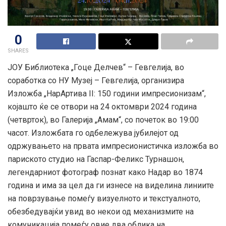
0
SHARES
ЈОУ Библиотека „Гоце Делчев“ – Гевгелија, во
соработка со НУ Музеј – Гевгелија, организира
Изложба „НарАртива II: 150 години импресионизам“,
којашто ќе се отвори на 24 октомври 2024 година
(четврток), во Галерија „Амам“, со почеток во 19:00
часот. Изложбата го одбележува јубилејот од
одржувањето на првата импресионистичка изложба во
париското студио на Гаспар-Феликс Турнашон,
легендарниот фотограф
познат како Надар во 1874
година и има за цел да ги изнесе на виделина линиите
на поврзување помеѓу визуелното и текстуалното,
обезбедувајќи увид во некои од механизмите на
комуникација помеѓу овие два облика на