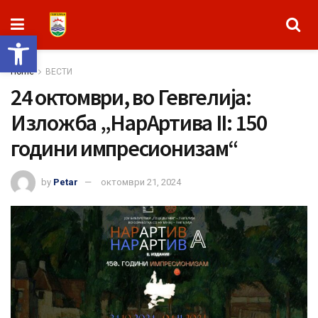
Open toolbar
Home
ВЕСТИ
24 октомври, во Гевгелија:
Изложба „НарАртива II: 150
години импресионизам“
by
Petar
октомври 21, 2024