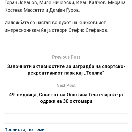
Горан Јованов, Миле Ничевски, Иван Кал’чев, Мирјана
Крстева Массетти и Дамјан Ѓуров.
Изложбата со настап во духот на книжевниот
импресионизам ќе ја отвори Стефчо Стефанов.
Previous Post
Започнати активностите за изградба на спортско-
рекреативниот парк кај „Топлик“
Next Post
49. седница, Советот на Општина Гевгелија ќе ја
одржи на 30 октомври
Прелистај по теми