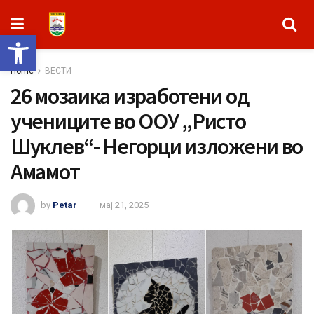
Open toolbar
Home
ВЕСТИ
26 мозаика изработени од
учениците во ООУ „Ристо
Шуклев“- Негорци изложени во
Амамот
by
Petar
мај 21, 2025