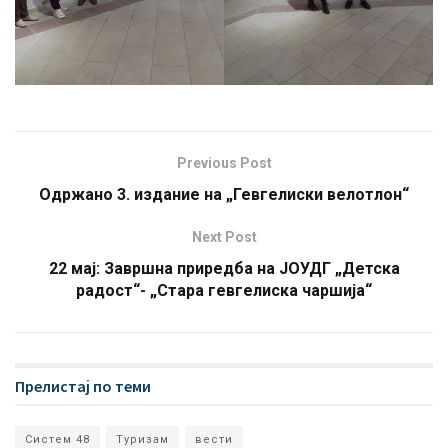
Previous Post
Одржано 3. издание на „Гевгелиски велотлон“
Next Post
22 мај: Завршна приредба на ЈОУДГ „Детска
радост“- „Стара гевгелиска чаршија“
Прелистај по теми
Систем 48
Туризам
вести