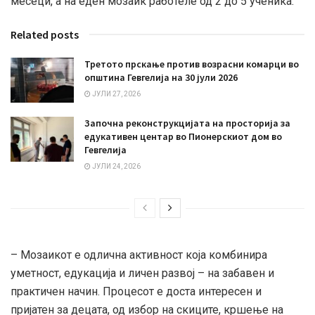
месеци, а на еден мозаик работеле од 2 до 5 ученика.
Related posts
Третото прскање против возрасни комарци во
општина Гевгелија на 30 јули 2026
ЈУЛИ 27, 2026
Започна реконструкцијата на просторија за
едукативен центар во Пионерскиот дом во
Гевгелија
ЈУЛИ 24, 2026
– Мозаикот е одлична активност која комбинира
уметност, едукација и личен развој – на забавен и
практичен начин. Процесот е доста интересен и
пријатен за децата, од избор на скиците, кршење на