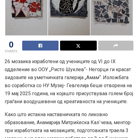
0
SHARES
26 мозаика изработени од учениците од VI до IX
одделение во ООУ „Ристо Шуклев“- Негорци ги красат
ѕидовите на уметничката галерија „Амам“. Изложбата
во соработка со НУ Музеј- Гевгелија беше отворена на
19 мај 2025 година, на којашто присуствуваа голем број
граѓани воодушевени од креативноста на учениците.
Како што истакна наставничката по ликовно
образование, Анамарија Митриќеска Кал`чева, ментор
при изработката на мозаиците, подготовката траела 3