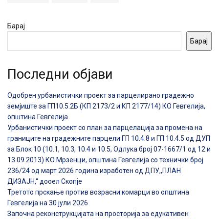
Барај
Барај
Последни објави
Одобрен урбанистички проект за парцелирано градежно
земјиште за ГП10.5.2Б (КП 2173/2 и КП 2177/14) КО Гевгелија,
општина Гевгелија
Урбанистички проект со план за парцелација за промена на
границите на градежните парцели ГП 10.4.8 и ГП 10.4.5 од ДУП
за Блок 10 (10.1, 10.3, 10.4 и 10.5, Одлука број 07-1667/1 од 12 и
13.09.2013) КО Мрзенци, општина Гевгелија со технички број
236/24 од март 2026 година изработен од ДПУ,,ПЛАН
ДИЗАЈН,“ дооел Скопје
Третото прскање против возрасни комарци во општина
Гевгелија на 30 јули 2026
Започна реконструкцијата на просторија за едукативен