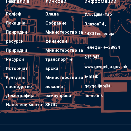
Гевгелија
линкови
инфромации
Релјеф
Влада
Ул. „Димитар
Локација
Собрание
Влахов“ 4 ,
Природни
Министерство за
1480 Гевгелијa
ресурси
финансии
Телефон ++38934
Природни
Министерство за
213 843
Ресурси
транспорт и
www.gevgelija.gov.mk
Историјат
врски
e-mail:
Културно
Министерство за
gevgelijao@t-
наследство
локална
Демографија
самоуправа
home.mk
Населени места
ЗЕЛС