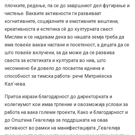
плочките, редење, па се до завршниот дел фугирање и
чистење. Ваквите активности ги развиваат
когнитивните, социјалните и емотивните вештини,
креативноста и естетика сè до културната свест.
Мислам и се надевам дека во нашата земја треба да
има повеќе вакви настани и посетеност, а децата да се
што повеќе вклучени, за да може да се развива
свеста за естетиката и културата во нив, што
несомнено би довело до посветла иднина и
способност за тимска работа- рече Митриќеска
Кал`чева.
Притоа изрази благодарност до директорката и
колегиумот кои имаа трпение и овозможија услови за
работа на вака големи проекти, Како и благодарност и
до Општина Гевгелија за поддршката на оваа
активност во рамки на манифестацијата „Гевгелија