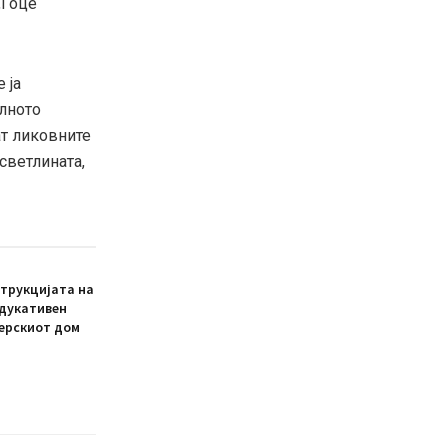
„Гоце
 ја
елното
ат ликовните
светлината,
трукцијата на
едукативен
ерскиот дом