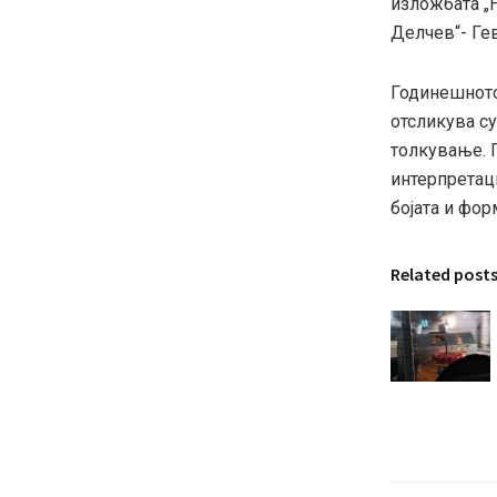
изложбата „Н
Делчев“- Гев
Годинешното 
отсликува су
толкување. 
интерпретаци
бојата и фор
Related post