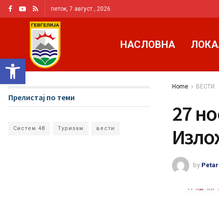
петок, 7 август , 2026
НАСЛОВНА
ЛОКА
Open toolbar
Home
ВЕСТИ
Прелистај по теми
27 но
Изло
Систем 48
Туризам
вести
by
Petar