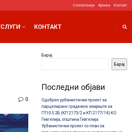
Соопштенија
Архива
Контакт
УСЛУГИ
КОНТАКТ
Барај
Барај
Последни објави
0
Одобрен урбанистички проект за
парцелирано градежно земјиште за
ГП10.5.2Б (КП 2173/2 и КП 2177/14) КО
Гевгелија, општина Гевгелија
Урбанистички проект со план за