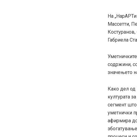
На „НарАРТи
Массетти, П
Костуранов,
Габриела Ст
Уметничките
содржини, с
значењето н
Како дел од 
културата за
сегмент што
уметнички пр
афирмира до
збогатување
процеси и с