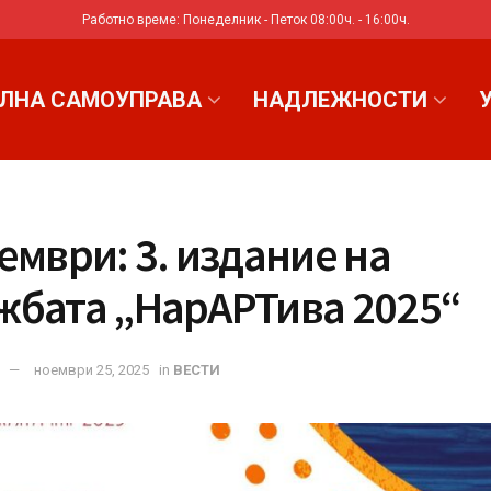
Работно време: Понеделник - Петок 08:00ч. - 16:00ч.
ЛНА САМОУПРАВА
НАДЛЕЖНОСТИ
ември: 3. издание на
жбата „НарАРТива 2025“
ноември 25, 2025
in
ВЕСТИ