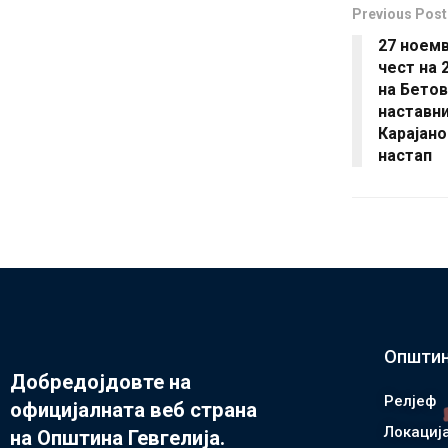
Previous Post
27 ноемв
чест на 
на Бетов
наставн
Карајано
настап
Општин
Добредојдовте на
Релјеф
официјалната веб страна
Локациј
на Општина Гевгелија.