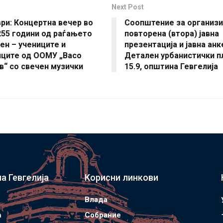
Next Post
ри: Концертна вечер во
Соопштение за организ
255 години од раѓањето
повторена (втора) јавна
ен – учениците и
презентација и јавна анк
иците од ООМУ „Васо
Детален урбанистички п
в“ со свечен музички
15.9, општина Гевгелија
а Гевгелија
Корисни линкови
Влада
а
Собрание