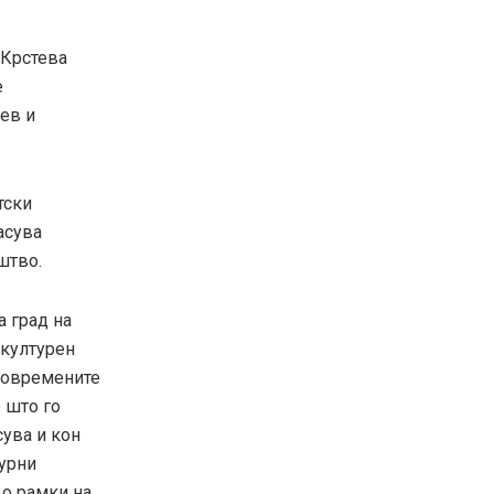
 Крстева
е
ев и
тски
асува
штво.
а град на
 културен
 современите
 што го
ува и кон
турни
во рамки на