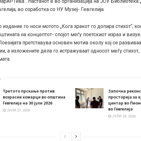
арАРТива“. Настанот е во организација на ЈОУ Библиотека 
гелија, во соработка со НУ Музеј- Гевгелија.
издание го носи мотото „Кога зракот го допира стихот“, кое
штината на концептот- спојот меѓу поетскиот израз и визу
Поезијата претставува основен мотив околу кој се развива
и, а изложените дела го истражуваат односот меѓу стихот, 
мата.
s
Третото прскање против
Започна реконс
возрасни комарци во општина
просторија за 
Гевгелија на 30 јули 2026
центар во Пион
во Гевгелија
ЈУЛИ 27, 2026
ЈУЛИ 24, 2026