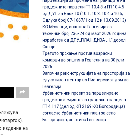
парцелација за промена на границите на
градежните парцели ГП 10.4.8 и ГП 10.4.5
од ДУП за Блок 10 (10.1, 10.3, 10.4 и 10.5,
Одлука број 07-1667/1 од 12 и 13.09.2013)
КО Мрзенци, општина Гевгелија со
технички број 236/24 од март 2026 година
изработен од ДПУ,,ПЛАН ДИЗАЈН,“ дооел
Скопје
Третото прскање против возрасни
комарци во општина Гевгелија на 30 јули
2026
Започна реконструкцијата на просторија за
едукативен центар во Пионерскиот дом во
Гевгелија
Урбанистички проект за парцелирано
градежно земјиште за градежна парцела
ГП 4.117 (дел од КП 2169 КО Богородица)
бележува
согласно Урбанистички план за село
Богородица, општина Гевгелија
четврток),
о издание на