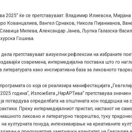
ва 2025“ ќе се претставуваат: Владимир Илиевски, Мирјана
еро Кованцалиев, Вангел Срнаков, Никола Пијанманов, Ван
 Славица Милева, Александар Јанев, Љупка Галазска-Васил
ахурска Гошева.
 дела претставуваат визуелни рефлексии на избраните пое
оздавајќи современа, интермедијална поставка што го нагл
а литературата како инспиративна база за ликовното творе
програмата со која се реализира манифестацијата „Гевгелиј
 2025 година“, Изложбата „НарАРТива“ претставува значаен
 ја потврдува определбата на општината кон поддршка на
актики. Преку интермедијалниот пристап, настанот не само
машното ликовно и литературно творештво, туку придонес
 на културната понуда, интензивирање на креативните кул
оздавање препознатлив уметнички идентитет на Гевгелија 