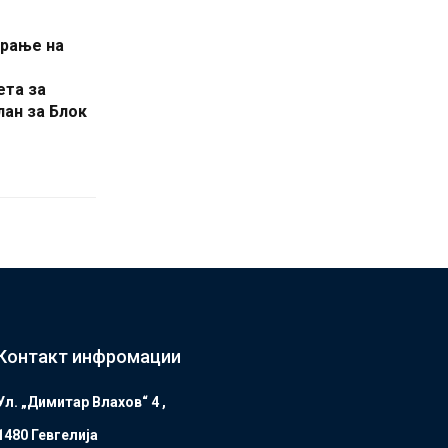
ирање на
ета за
лан за Блок
Контакт инфромации
Ул. „Димитар Влахов“ 4 ,
1480 Гевгелијa