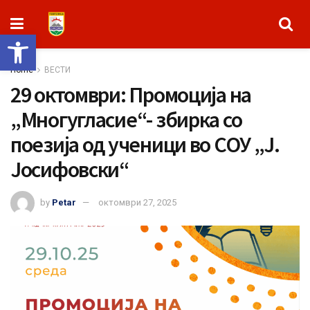
Open toolbar
Home
ВЕСТИ
29 октомври: Промоција на
„Многугласие“- збирка со
поезија од ученици во СОУ „Ј.
Јосифовски“
by
Petar
октомври 27, 2025