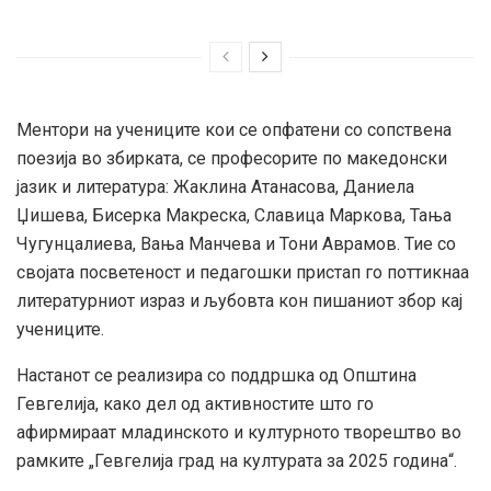
Ментори на учениците кои се опфатени со сопствена
поезија во збирката, се професорите по македонски
јазик и литература: Жаклина Атанасова, Даниела
Џишева, Бисерка Макреска, Славица Маркова, Тања
Чугунцалиева, Вања Манчева и Тони Аврамов. Тие со
својата посветеност и педагошки пристап го поттикнаа
литературниот израз и љубовта кон пишаниот збор кај
учениците.
Настанот се реализира со поддршка од Општина
Гевгелија, како дел од активностите што го
афирмираат младинското и културното творештво во
рамките „Гевгелија град на културата за 2025 година“.