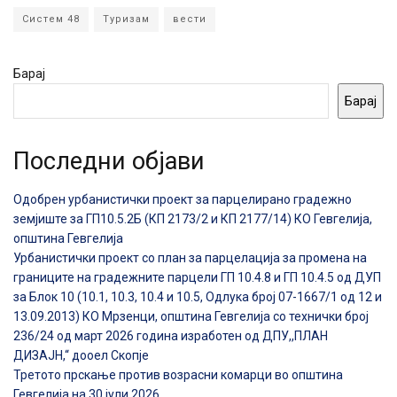
Систем 48
Туризам
вести
Барај
Барај
Последни објави
Одобрен урбанистички проект за парцелирано градежно
земјиште за ГП10.5.2Б (КП 2173/2 и КП 2177/14) КО Гевгелија,
општина Гевгелија
Урбанистички проект со план за парцелација за промена на
границите на градежните парцели ГП 10.4.8 и ГП 10.4.5 од ДУП
за Блок 10 (10.1, 10.3, 10.4 и 10.5, Одлука број 07-1667/1 од 12 и
13.09.2013) КО Мрзенци, општина Гевгелија со технички број
236/24 од март 2026 година изработен од ДПУ,,ПЛАН
ДИЗАЈН,“ дооел Скопје
Третото прскање против возрасни комарци во општина
Гевгелија на 30 јули 2026