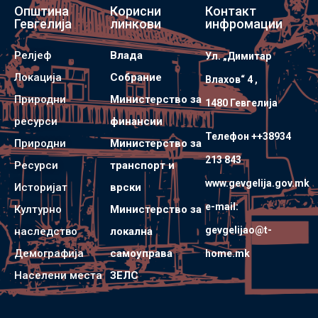
Општина
Корисни
Контакт
Гевгелија
линкови
инфромации
Релјеф
Влада
Ул. „Димитар
Локација
Собрание
Влахов“ 4 ,
Природни
Министерство за
1480 Гевгелијa
ресурси
финансии
Телефон ++38934
Природни
Министерство за
213 843
Ресурси
транспорт и
www.gevgelija.gov.mk
Историјат
врски
e-mail:
Културно
Министерство за
gevgelijao@t-
наследство
локална
Демографија
самоуправа
home.mk
Населени места
ЗЕЛС