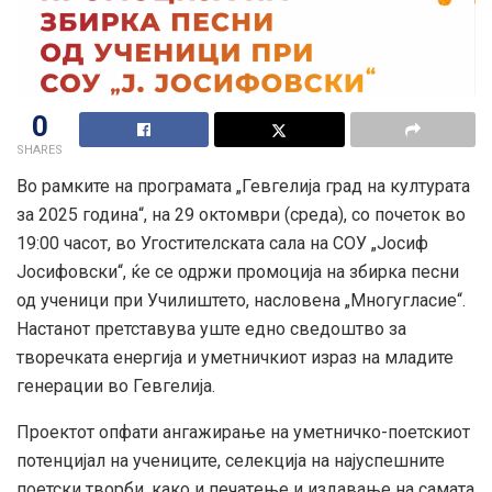
0
SHARES
Во рамките на програмата „Гевгелија град на културата
за 2025 година“, на 29 октомври (среда), со почеток во
19:00 часот, во Угостителската сала на СОУ „Јосиф
Јосифовски“, ќе се одржи промоција на збирка песни
од ученици при Училиштето, насловена „Многугласие“.
Настанот претставува уште едно сведоштво за
творечката енергија и уметничкиот израз на младите
генерации во Гевгелија.
Проектот опфати ангажирање на уметничко-поетскиот
потенцијал на учениците, селекција на најуспешните
поетски творби, како и печатeње и издавање на самата