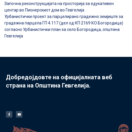
Започна реконструкцијата на просторија за едукативен
центар во Пионерскиот дом во Гевгелија
Урбанистички проект за парцелирано градежно земјиште за
градежна парцела ГП 4.117 (дел од КП 2169 КО Богородица)
согласно Урбанистички план за село Богородица, општина
Гевгелија
Добредојдовте на официјалната веб
страна на Општина Гевгелија.