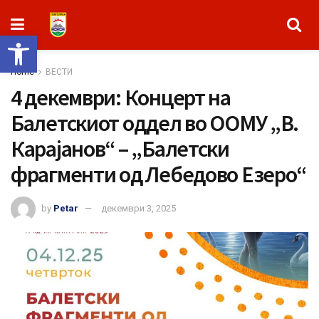
Open toolbar
Home
ВЕСТИ
4 декември: Концерт на
Балетскиот оддел во ООМУ „В.
Карајанов“ – „Балетски
фрагменти од Лебедово Езеро“
by
Petar
декември 3, 2025