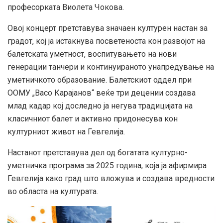
професорката Виолета Чокова.
Овој концерт претставува значаен културен настан за
градот, кој ја истакнува посветеноста кон развојот на
балетската уметност, воспитувањето на нови
генерации танчери и континуираното унапредување на
уметничкото образование. Балетскиот оддел при
ООМУ „Васо Карајанов“ веќе три децении создава
млад кадар кој доследно ја негува традицијата на
класичниот балет и активно придонесува кон
културниот живот на Гевгелија.
Настанот претставува дел од богатата културно-
уметничка програма за 2025 година, која ја афирмира
Гевгелија како град што вложува и создава вредности
во областа на културата.