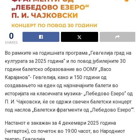
0
SHARES
Во рамките на годишната програма „Гевгелија град на
културата за 2025 година“ и по повод јубилејните 30
години балетско образование во ООМУ „Васо
Карајанов“- Гевгелија, како и 150 години од
создавањето на еден од најзначајните балети во
историјата на класичната музика- „Лебедово Езеро“ од
П. И. Чајковски, ќе се одржи свечен балетски концерт
под наслов „Балетски фрагменти од „Лебедово Езеро““.
Настанот е закажан за 4 декември 2025 година
(четврток), со почеток во 19:00 часот, во Народниот
театар- Гевгелија.