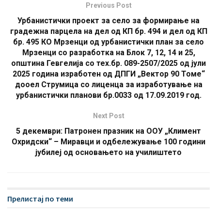
Previous Post
Урбанистички проект за село за формирање на
градежна парцела на дел од КП бр. 494 и дел од КП
бр. 495 КО Мрзенци од урбанистички план за село
Мрзенци со разработка на Блок 7, 12, 14 и 25,
општина Гевгелија со тех.бр. 089-2507/2025 од јули
2025 година изработен од ДПГИ „Вектор 90 Томе“
дооел Струмица со лиценца за изработување на
урбанистички планови бр.0033 од 17.09.2019 год.
Next Post
5 декември: Патронен празник на ООУ „Климент
Охридски“ – Миравци и одбележување 100 години
јубилеј од основањето на училиштето
Прелистај по теми