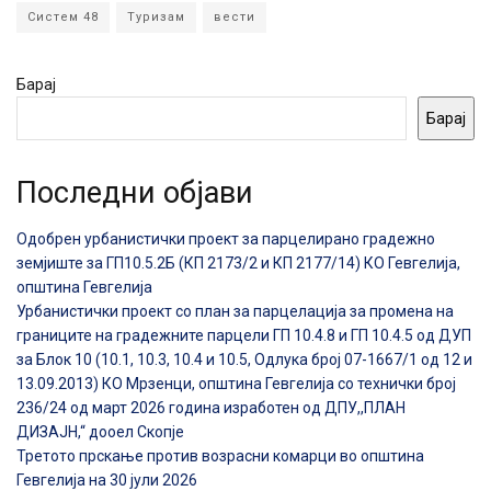
Систем 48
Туризам
вести
Барај
Барај
Последни објави
Одобрен урбанистички проект за парцелирано градежно
земјиште за ГП10.5.2Б (КП 2173/2 и КП 2177/14) КО Гевгелија,
општина Гевгелија
Урбанистички проект со план за парцелација за промена на
границите на градежните парцели ГП 10.4.8 и ГП 10.4.5 од ДУП
за Блок 10 (10.1, 10.3, 10.4 и 10.5, Одлука број 07-1667/1 од 12 и
13.09.2013) КО Мрзенци, општина Гевгелија со технички број
236/24 од март 2026 година изработен од ДПУ,,ПЛАН
ДИЗАЈН,“ дооел Скопје
Третото прскање против возрасни комарци во општина
Гевгелија на 30 јули 2026