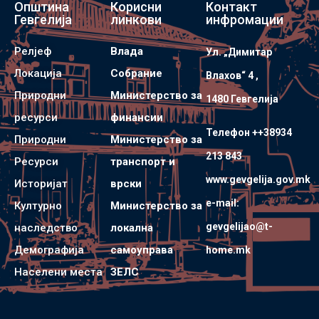
Општина
Корисни
Контакт
Гевгелија
линкови
инфромации
Релјеф
Влада
Ул. „Димитар
Локација
Собрание
Влахов“ 4 ,
Природни
Министерство за
1480 Гевгелијa
ресурси
финансии
Телефон ++38934
Природни
Министерство за
213 843
Ресурси
транспорт и
www.gevgelija.gov.mk
Историјат
врски
e-mail:
Културно
Министерство за
gevgelijao@t-
наследство
локална
Демографија
самоуправа
home.mk
Населени места
ЗЕЛС