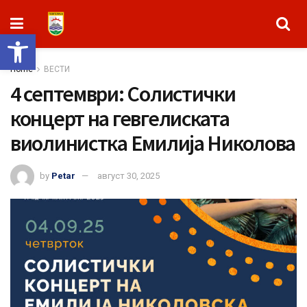
Open toolbar
Home
ВЕСТИ
4 септември: Солистички
концерт на гевгелиската
виолинистка Емилија Николова
by
Petar
август 30, 2025