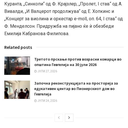
Куранта, „Синкопи“ од Ф. Крајзлер, „Пролет, I став“ од А.
Вивалди, „И Валцерот продолжува“ од Е. Хопкинс и
„Концерт за виолина и оркестар e-moll, оп. 64, I став“ од
Ф. Менделсон. Придружба на пијано ќе ѝ обезбеди
Емилија Кабранова Филипова.
Related posts
Третото прскање против возрасни комарци во
општина Гевгелија на 30 јули 2026
ЈУЛИ 27, 2026
Започна реконструкцијата на просторија за
едукативен центар во Пионерскиот дом во
Гевгелија
ЈУЛИ 24, 2026