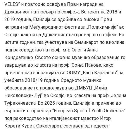
VELES” и повторно освојува Први награди на
Државниот натпревар по солфеж. Во текот на 2018 и
2019 година, Емилија се здобива со високи Први
награди на Меѓународниот фестивал „Полихимнија“ во
Скопје, како и на Државниот натпревар по солфеж. Во
истите години, таа учествува на Семинарот по виолина
под раководство на проф. м-р Олег и Анна
Кондратенко. Своето основно музичко образование го
завршува во класата на проф. Соња Панова, како
првенец на генерацијата во ООМУ „Васо Карајанов“ за
учебната 2018/19 година. Средното музичко
образование го продолжува во ДМБУЦ „Илија
Николовски- Луј“ во Скопје, во класата на проф. Јелена
Туфекчиевска. Во 2025 година, Емилија е примена во
европскиот оркестар “European Spirit of Youth Orchestra”
под раководство на италијанскиот маестро Игор
Корети Курет. Оркестарот, составен од педесет