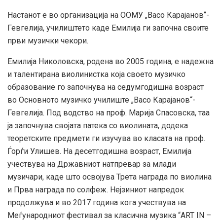
Настанот е во организација на ООМУ „Васо Карајанов“-
Гевгелија, училиштето каде Емилија ги започна своите
први музички чекори.
Емилија Николовска, родена во 2005 година, е надежна
и талентирана виолинистка која своето музичко
образование го започнува на седумгодишна возраст
во Основното музичко училиште „Васо Карајанов“-
Гевгелија. Под водство на проф. Марија Спасовска, таа
ја започнува својата патека со виолината, додека
теоретските предмети ги изучува во класата на проф.
Ѓорѓи Улишев. На десетгодишна возраст, Емилија
учествува на Државниот натпревар за млади
музичари, каде што освојува Трета награда по виолина
и Прва награда по солфеж. Нејзиниот напредок
продолжува и во 2017 година кога учествува на
Меѓународниот фестивал за класична музика “ART IN –