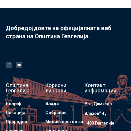
Добредојдовте на официјалната веб
страна на Општина Гевгелија.
Општина
Корисни
Контакт
Гевгелија
линкови
инфромации
Релјеф
Влада
Ул. „Димитар
Локација
Собрание
Влахов“ 4 ,
Природни
Министерство за
1480 Гевгелијa
ресурси
финансии