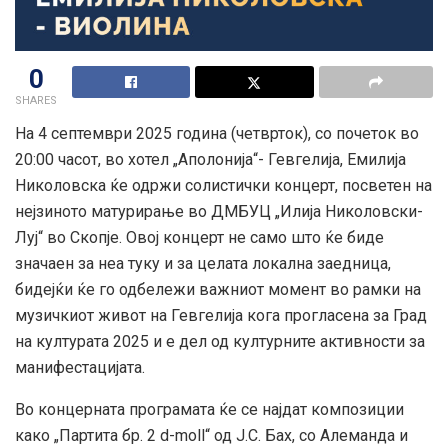
0
SHARES
На 4 септември 2025 година (четврток), со почеток во
20:00 часот, во хотел „Аполонија“- Гевгелија, Емилија
Николовска ќе одржи солистички концерт, посветен на
нејзиното матурирање во ДМБУЦ „Илија Николовски-
Луј“ во Скопје. Овој концерт не само што ќе биде
значаен за неа туку и за целата локална заедница,
бидејќи ќе го одбележи важниот момент во рамки на
музичкиот живот на Гевгелија кога прогласена за Град
на културата 2025 и е дел од културните активности за
манифестацијата.
Во концерната програмата ќе се најдат композиции
како „Партита бр. 2 d-moll“ од Ј.С. Бах, со Алеманда и