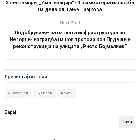
3 септември: „Имагинација“- 4. самостојна изложба
на дела од Тања Трајкова
Next Post
Подобрување на патната инфраструктура во
Негорци- изградба на нов тротоар кон Прдејци и
реконструкција на улицата „Ристо Бојмалиев“
Прелистај по теми
Систем 48
Туризам
вести
Барај
Барај