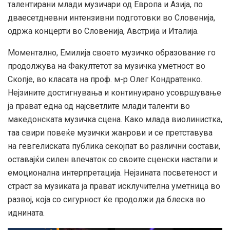
талентирани млади музичари од Европа и Азија, по
дваесетдневни интензивни подготовки во Словенија,
одржа концерти во Словенија, Австрија и Италија.
Моментално, Емилија своето музичко образование го
продолжува на Факултетот за музичка уметност во
Скопје, во класата на проф. м-р Олег Кондратенко.
Нејзините достигнувања и континуирано усовршување
ја прават една од најсветлите млади таленти во
македонската музичка сцена. Како млада виолинистка,
таа свири повеќе музички жанрови и се претставува
на гевгелиската публика секојпат во различни состави,
оставајќи силен впечаток со своите сценски настапи и
емоционална интерпретација. Нејзината посветеност и
страст за музиката ја прават исклучителна уметница во
развој, која со сигурност ќе продолжи да блеска во
иднината.