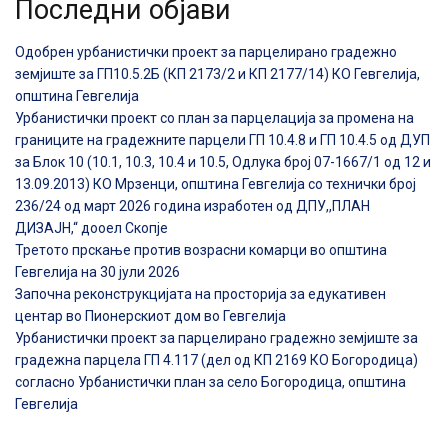
Последни објави
Одобрен урбанистички проект за парцелирано градежно
земјиште за ГП10.5.2Б (КП 2173/2 и КП 2177/14) КО Гевгелија,
општина Гевгелија
Урбанистички проект со план за парцелација за промена на
границите на градежните парцели ГП 10.4.8 и ГП 10.4.5 од ДУП
за Блок 10 (10.1, 10.3, 10.4 и 10.5, Одлука број 07-1667/1 од 12 и
13.09.2013) КО Мрзенци, општина Гевгелија со технички број
236/24 од март 2026 година изработен од ДПУ,,ПЛАН
ДИЗАЈН,“ дооел Скопје
Третото прскање против возрасни комарци во општина
Гевгелија на 30 јули 2026
Започна реконструкцијата на просторија за едукативен
центар во Пионерскиот дом во Гевгелија
Урбанистички проект за парцелирано градежно земјиште за
градежна парцела ГП 4.117 (дел од КП 2169 КО Богородица)
согласно Урбанистички план за село Богородица, општина
Гевгелија