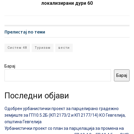
локализирани дури 60
Прелистај по теми
Систем 48
Туризам
вести
Барај
Барај
Последни објави
Одобрен урбанистички проект за парцелирано градежно
земјиште за ГП10.5.2Б (КП 2173/2 и КП 2177/14) КО Гевгелија,
општина Гевгелија
Урбанистички проект со план за парцелација за промена на