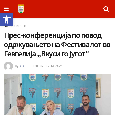
Open toolbar
Home
ВЕСТИ
Прес-конференција по повод
одржувањето на Фестивалот во
Гевгелија „Вкуси го југот“
by
B S
септември 13, 2024