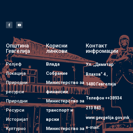
Општина
Корисни
Контакт
Гевгелија
линкови
инфромации
Релјеф
Влада
Ул. „Димитар
Локација
Собрание
Влахов“ 4 ,
Природни
Министерство за
1480 Гевгелијa
ресурси
финансии
Телефон ++38934
Природни
Министерство за
213 843
Ресурси
транспорт и
www.gevgelija.gov.mk
Историјат
врски
e-mail:
Културно
Министерство за