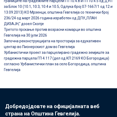
границите на градежните парцели ГП 10.4.8 и ГП 10.4.5 од ДУП
за Блок 10 (10.1, 10.3, 10.4 и 10.5, Одлука број 07-1667/1 од 12 и
13.09.2013) КО Мрзенци, општина Гевгелија со технички број
236/24 од март 2026 година изработен од ДПУ,,ПЛАН
ДИЗАЈН,“ дооел Скопје
Третото прскање против возрасни комарци во општина
Гевгелија на 30 јули 2026
Започна реконструкцијата на просторија за едукативен
центар во Пионерскиот дом во Гевгелија
Урбанистички проект за парцелирано градежно земјиште за
градежна парцела ГП 4.117 (дел од КП 2169 КО Богородица)
согласно Урбанистички план за село Богородица, општина
Гевгелија
Добредојдовте на официјалната веб
страна на Општина Гевгелија.