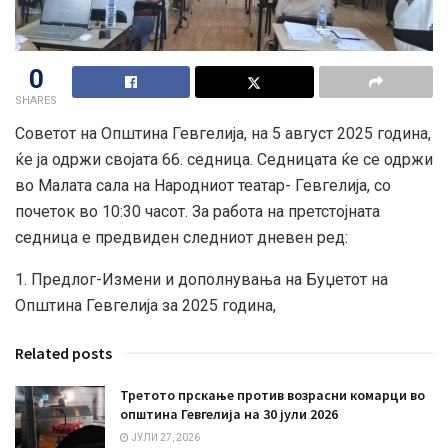
0
SHARES
Советот на Општина Гевгелија, на 5 август 2025 година,
ќе ја одржи својата 66. седница. Седницата ќе се одржи
во Малата сала на Народниот театар- Гевгелија, со
почеток во 10:30 часот. За работа на претстојната
седница е предвиден следниот дневен ред:
1. Предлог-Измени и дополнувања на Буџетот на
Општина Гевгелија за 2025 година,
Related posts
Третото прскање против возрасни комарци во
општина Гевгелија на 30 јули 2026
ЈУЛИ 27, 2026