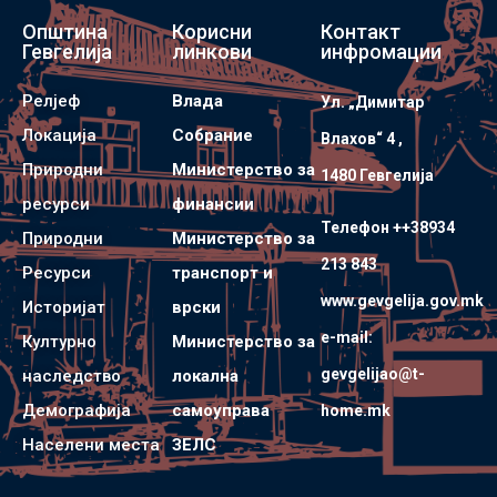
Општина
Корисни
Контакт
Гевгелија
линкови
инфромации
Релјеф
Влада
Ул. „Димитар
Локација
Собрание
Влахов“ 4 ,
Природни
Министерство за
1480 Гевгелијa
ресурси
финансии
Телефон ++38934
Природни
Министерство за
213 843
Ресурси
транспорт и
www.gevgelija.gov.mk
Историјат
врски
e-mail:
Културно
Министерство за
gevgelijao@t-
наследство
локална
Демографија
самоуправа
home.mk
Населени места
ЗЕЛС