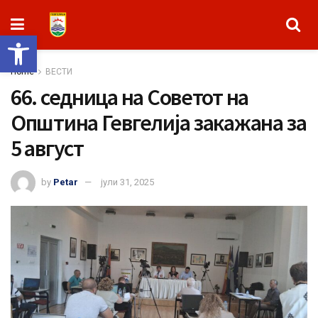
Open toolbar
Home
ВЕСТИ
66. седница на Советот на
Општина Гевгелија закажана за
5 август
by
Petar
јули 31, 2025