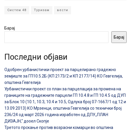
Систем 48
Туризам
вести
Барај
Барај
Последни објави
Одобрен урбанистички проект за парцелирано градежно
земјиште за ГП10.5.2Б (КП 2173/2 и КП 2177/14) КО Гевгелија,
општина Гевгелија
Урбанистички проект со план за парцелација за промена на
границите на градежните парцели ГП 10.4.8 и ГП 10.4.5 од ДУП
за Блок 10 (10.1, 10.3, 10.4 и 10.5, Одлука број 07-1667/1 од 12 и
13.09.2013) КО Мрзенци, општина Гевгелија со технички број
236/24 од март 2026 година изработен од ДПУ,,ПЛАН
ДИЗАЈН,“ дооел Скопје
Третото прскање против возрасни комарци во општина