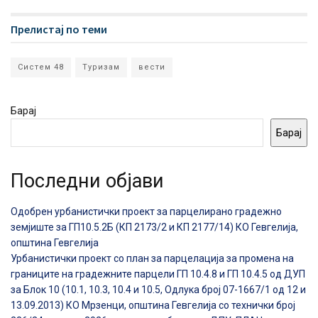
Прелистај по теми
Систем 48
Туризам
вести
Барај
Барај
Последни објави
Одобрен урбанистички проект за парцелирано градежно
земјиште за ГП10.5.2Б (КП 2173/2 и КП 2177/14) КО Гевгелија,
општина Гевгелија
Урбанистички проект со план за парцелација за промена на
границите на градежните парцели ГП 10.4.8 и ГП 10.4.5 од ДУП
за Блок 10 (10.1, 10.3, 10.4 и 10.5, Одлука број 07-1667/1 од 12 и
13.09.2013) КО Мрзенци, општина Гевгелија со технички број