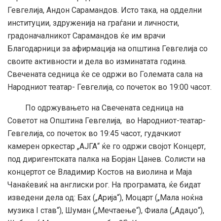
Гевгелија, Андон Сарамандов. Исто така, на одделни
институции, здруженија на граѓани и личности,
градоначалникот Сарамандов ќе им врачи
Благодарници за афирмација на општина Гевгелија со
своите активности и дела во
изминатата година.
Свечената седница ќе се одржи во Големата сала на
Народниот театар- Гевгелија, со почеток во 19:00 часот.
По одржувањето на Свечената седница на
Советот на Општина Гевгелија, во Народниот-театар-
Гевгелија, со почеток во 19:45 часот, гудачкиот
камерен оркестар „АЈГА“ ќе го одржи својот Концерт,
под диригентската палка на Борјан Цанев. Солисти на
концертот се Владимир Костов на виолина и Маја
Чанаќевиќ на англиски рог. На програмата, ќе бидат
изведени дела од: Бах („Арија“), Моцарт („Мала ноќна
музика I став“), Шуман („Мечтаење“), Фиала („Адаџо“),