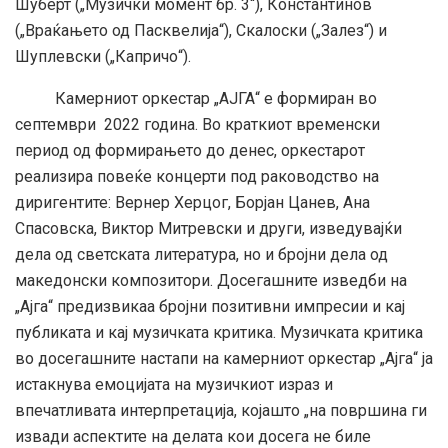
Шуберт („Музички момент бр. 3“), Константинов
(„Враќањето од Пасквелија“), Скалоски („Залез“) и
Шуплевски („Капричо“).
Камерниот оркестар „АЈГА“ е формиран во
септември 2022 година. Во краткиот временски
период од формирањето до денес, оркестарот
реализира повеќе концерти под раководство на
диригентите: Вернер Херцог, Борјан Цанев, Ана
Спасовска, Виктор Митревски и други, изведувајќи
дела од светската литература, но и бројни дела од
македонски композитори. Досегашните изведби на
„Ајга“ предизвикаа бројни позитивни импресии и кај
публиката и кај музичката критика. Музичката критика
во досегашните настапи на камерниот оркестар „Ајга“ ја
истакнува емоцијата на музичкиот израз и
впечатливата интерпретација, којашто „на површина ги
извади аспектите на делата кои досега не биле