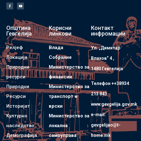
Општина
Корисни
Контакт
Гевгелија
линкови
инфромации
Релјеф
Влада
Ул. „Димитар
Локација
Собрание
Влахов“ 4 ,
Природни
Министерство за
1480 Гевгелијa
ресурси
финансии
Телефон ++38934
Природни
Министерство за
213 843
Ресурси
транспорт и
www.gevgelija.gov.mk
Историјат
врски
e-mail:
Културно
Министерство за
gevgelijao@t-
наследство
локална
Демографија
самоуправа
home.mk