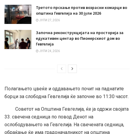
Третото прскање против возрасни комарци во
општина Гевгелија на 30 јули 2026
ЈУЛИ 27, 2026
Започна реконструкцијата на просторија за
едукативен центар во Пионерскиот дом во
Гевгелија
ЈУЛИ 24, 2026
Полагањето цвеќе и оддавањето почит на паднатите
борци за слободна
Гевгелија ќе започне во 11:30 часот.
Советот на Општина Гевгелија, ќе ја одржи својата
33. свечена седница по повод Денот на
oслободувањето на Гевгелија. На свечената седница,
обраќање ќе има градоначалникот на општина