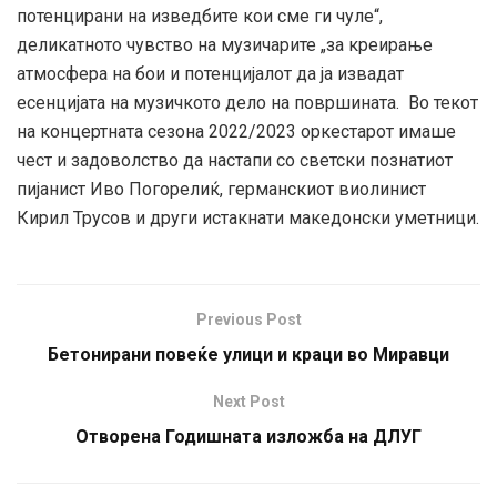
потенцирани на изведбите кои сме ги чуле“,
деликатното чувство на музичарите „за креирање
атмосфера на бои и потенцијалот да ја извадат
есенцијата на музичкото дело на површината. Во текот
на концертната сезона 2022/2023 оркестарот имаше
чест и задоволство да настапи со светски познатиот
пијанист Иво Погорелиќ, германскиот виолинист
Кирил Трусов и други истакнати македонски уметници.
Previous Post
Бетонирани повеќе улици и краци во Миравци
Next Post
Отворена Годишната изложба на ДЛУГ