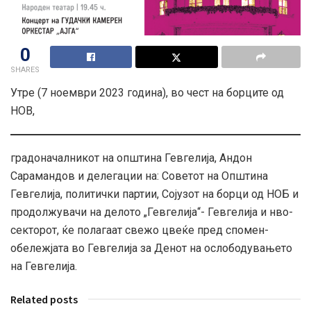
0
SHARES
Утре (7 ноември 2023 година), во чест на борците од
НОВ,
градоначалникот на општина Гевгелија, Андон
Сарамандов и делегации на: Советот на Општина
Гевгелија, политички партии, Сојузот на борци од НОБ и
продолжувачи на делото „Гевгелија“- Гевгелија и нво-
секторот, ќе полагаат свежо цвеќе пред спомен-
обележјата во Гевгелија за Денот на ослободувањето
на Гевгелија.
Related posts