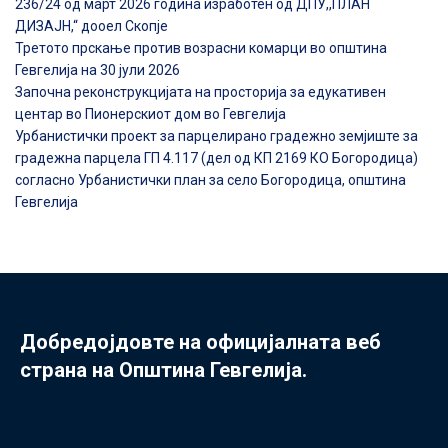
236/24 од март 2026 година изработен од ДПУ,,ПЛАН
ДИЗАЈН,“ дооел Скопје
Третото прскање против возрасни комарци во општина
Гевгелија на 30 јули 2026
Започна реконструкцијата на просторија за едукативен
центар во Пионерскиот дом во Гевгелија
Урбанистички проект за парцелирано градежно земјиште за
градежна парцела ГП 4.117 (дел од КП 2169 КО Богородица)
согласно Урбанистички план за село Богородица, општина
Гевгелија
Добредојдовте на официјалната веб
страна на Општина Гевгелија.