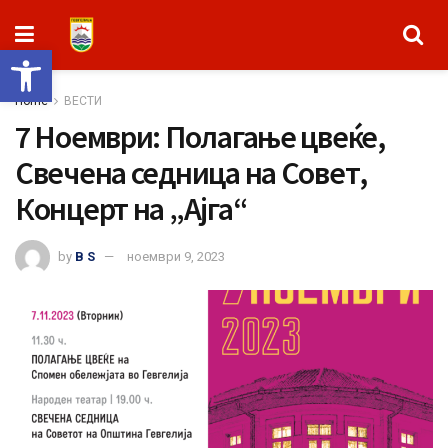
Open toolbar
Home
ВЕСТИ
7 Ноември: Полагање цвеќе,
Свечена седница на Совет,
Концерт на „Ајга“
by
B S
ноември 9, 2023