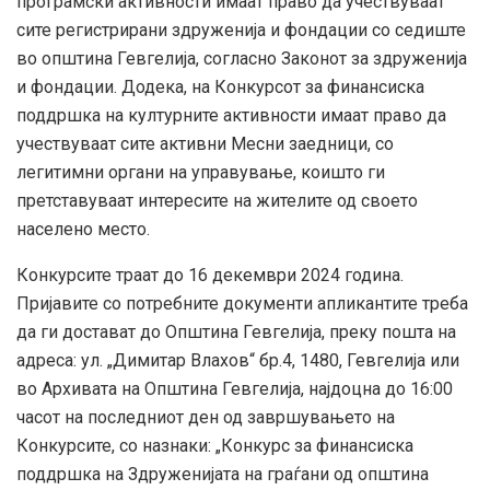
програмски активности имаат право да учествуваат
сите регистрирани здруженија и фондации со седиште
во општина Гевгелија, согласно Законот за здруженија
и фондации. Додека, на Конкурсот за финансиска
поддршка на културните активности имаат право да
учествуваат сите активни Месни заедници, со
легитимни органи на управување, коишто ги
претставуваат интересите на жителите од своето
населено место.
Конкурсите траат до 16 декември 2024 година.
Пријавите со потребните документи апликантите треба
да ги достават до Општина Гевгелија, преку пошта на
адреса: ул. „Димитар Влахов“ бр.4, 1480, Гевгелија или
во Архивата на Општина Гевгелија, најдоцна до 16:00
часот на последниот ден од завршувањето на
Конкурсите, со назнаки: „Конкурс за финансиска
поддршка на Здруженијата на граѓани од општина