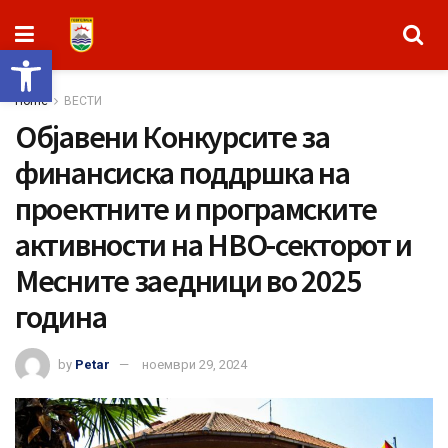
Open toolbar
Home
ВЕСТИ
Објавени Конкурсите за
финансиска поддршка на
проектните и програмските
активности на НВО-секторот и
Месните заедници во 2025
година
by
Petar
ноември 29, 2024