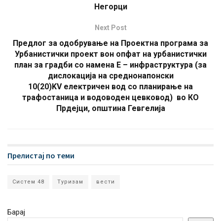
Негорци
Next Post
Предлог за одобрување на Проектна програма за
Урбанистички проект вон опфат на урбанистички
план за градби со намена Е – инфраструктура (за
дислокација на среднонапонски
10(20)KV електричен вод со планирање на
трафостаница и водоводен цевковод) во КО
Прдејци, општина Гевгелија
Прелистај по теми
Систем 48
Туризам
вести
Барај