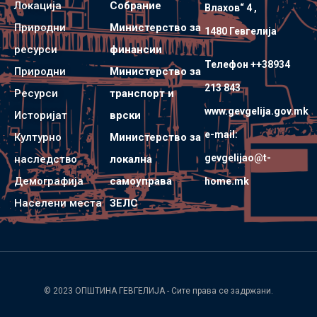
Локација
Собрание
Влахов“ 4 ,
Природни
Министерство за
1480 Гевгелијa
ресурси
финансии
Телефон ++38934
Природни
Министерство за
213 843
Ресурси
транспорт и
www.gevgelija.gov.mk
Историјат
врски
e-mail:
Културно
Министерство за
gevgelijao@t-
наследство
локална
Демографија
самоуправа
home.mk
Населени места
ЗЕЛС
© 2023
ОПШТИНА ГЕВГЕЛИЈА
- Сите права се задржани.