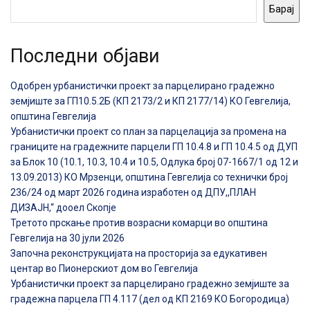
Барај
Последни објави
Одобрен урбанистички проект за парцелирано градежно
земјиште за ГП10.5.2Б (КП 2173/2 и КП 2177/14) КО Гевгелија,
општина Гевгелија
Урбанистички проект со план за парцелација за промена на
границите на градежните парцели ГП 10.4.8 и ГП 10.4.5 од ДУП
за Блок 10 (10.1, 10.3, 10.4 и 10.5, Одлука број 07-1667/1 од 12 и
13.09.2013) КО Мрзенци, општина Гевгелија со технички број
236/24 од март 2026 година изработен од ДПУ,,ПЛАН
ДИЗАЈН,“ дооел Скопје
Третото прскање против возрасни комарци во општина
Гевгелија на 30 јули 2026
Започна реконструкцијата на просторија за едукативен
центар во Пионерскиот дом во Гевгелија
Урбанистички проект за парцелирано градежно земјиште за
градежна парцела ГП 4.117 (дел од КП 2169 КО Богородица)