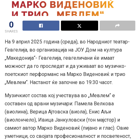
0
SHARES
На 9 април 2025 година (среда), во Народниот театар-
Гевгелија, во организација на ЈОУ Дом на култура
„Македонија“- Гевгелија, гевгеличани ќе имаат
можност да го проследат и да уживаат во музичко-
поетскиот перформанс на Марко Виденовиќ и трио
„Мевлем“. Настанот ќе започне во 19:30 часот.
Музичкиот состав кој учествува во „Мевлем“ е
составен од врвни музичари: Памела Велкова
(виолина), Верица Ајтовска (виола), Енис Аљи
(виолончело), Ивица Јанкуловски (тон мајстор) и
самиот автор Марко Виденовиќ (пијано и глас). Овие
уметници, со својата професионалност и посветеност,