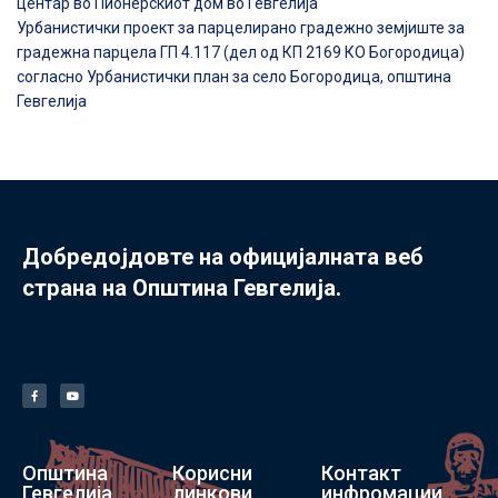
центар во Пионерскиот дом во Гевгелија
Урбанистички проект за парцелирано градежно земјиште за
градежна парцела ГП 4.117 (дел од КП 2169 КО Богородица)
согласно Урбанистички план за село Богородица, општина
Гевгелија
Добредојдовте на официјалната веб
страна на Општина Гевгелија.
Општина
Корисни
Контакт
Гевгелија
линкови
инфромации