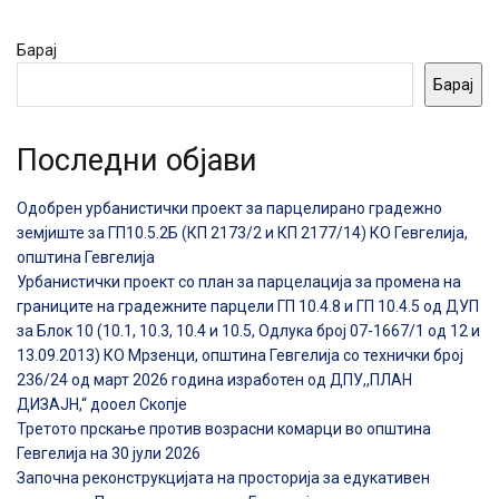
Барај
Барај
Последни објави
Одобрен урбанистички проект за парцелирано градежно
земјиште за ГП10.5.2Б (КП 2173/2 и КП 2177/14) КО Гевгелија,
општина Гевгелија
Урбанистички проект со план за парцелација за промена на
границите на градежните парцели ГП 10.4.8 и ГП 10.4.5 од ДУП
за Блок 10 (10.1, 10.3, 10.4 и 10.5, Одлука број 07-1667/1 од 12 и
13.09.2013) КО Мрзенци, општина Гевгелија со технички број
236/24 од март 2026 година изработен од ДПУ,,ПЛАН
ДИЗАЈН,“ дооел Скопје
Третото прскање против возрасни комарци во општина
Гевгелија на 30 јули 2026
Започна реконструкцијата на просторија за едукативен