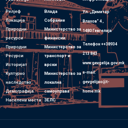
Релјеф
Влада
Ул. „Димитар
Локација
Собрание
Влахов“ 4 ,
Природни
Министерство за
1480 Гевгелијa
ресурси
финансии
Телефон ++38934
Природни
Министерство за
213 843
Ресурси
транспорт и
www.gevgelija.gov.mk
Историјат
врски
e-mail:
Културно
Министерство за
gevgelijao@t-
наследство
локална
Демографија
самоуправа
home.mk
Населени места
ЗЕЛС