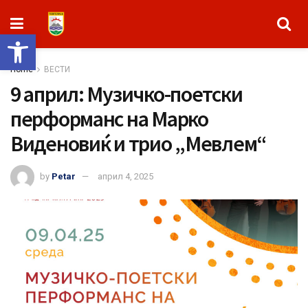
Open toolbar
Home
ВЕСТИ
9 април: Музичко-поетски
перформанс на Марко
Виденовиќ и трио „Мевлем“
by
Petar
април 4, 2025