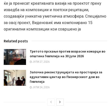
ќе ја пренесат креативната визија на проектот преку
изведба на композиции и поетски рецитации,
создавајќи уникатна уметничка атмосфера. Специјално
за овој проект, Виденовиќ има компонирано 15
оригинални композиции кои совршено ја
Related posts
Третото прскање против возрасни комарци во
општина Гевгелија на 30 јули 2026
ЈУЛИ 27, 2026
Започна реконструкцијата на просторија за
едукативен центар во Пионерскиот дом во
Гевгелија
ЈУЛИ 24, 2026