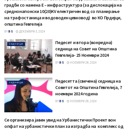
градби со намена Е – инфраструктура (за дислокација на
среднонапонски 10(20)KV електричен вод со планирање
на трафостаница и водоводен цевковод) во КО Прдејци,
општина Гевгелија
BY
B S
ДЕКЕМВРИ 3, 2024
Педесет и втора (вонредна)
СЕДНИЦИ
седница на Совет на Општина
Гевгелија- 25 Ноември 2024
BY
B S
НОЕМВРИ 28, 2024
Педесетта (свечена) седница на
СЕДНИЦИ
Советот на Општина Гевгелија, 7
ноември 2024 година
BY
B S
НОЕМВРИ 28, 2024
Се организира јавен увид на Урбанистички Проект вон
СООПШТЕНИЈА
опфат на урбанистички план за изградба на комплекс од