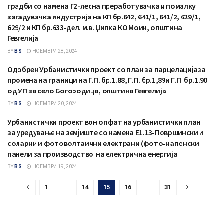
градби со намена Г2-лесна преработувачка и помалку
загадувачка индустрија на КП бр.642, 641/1, 641/2, 629/1,
629/2 и КП бр.633-дел. м.в. Џипка КО Моин, општина
Гевгелија
BY
B S
НОЕМВРИ 28, 2024
Одобрен Урбанистички проект со план за парцелацијаза
СООПШТЕНИЈА
промена на граници на Г.П. бр.1.88, Г.П. бр.1,89и Г.П. бр.1.90
од УП за село Богородица, општина Гевгелија
BY
B S
НОЕМВРИ 20, 2024
Урбанистички проект вон опфат на урбанистички план
СООПШТЕНИЈА
за уредување на земјиште со намена Е1.13-Површински и
соларни и фотоволтаични електрани (фото-напонски
панели за производство на електрична енергија
BY
B S
НОЕМВРИ 19, 2024
1
…
14
15
16
…
31