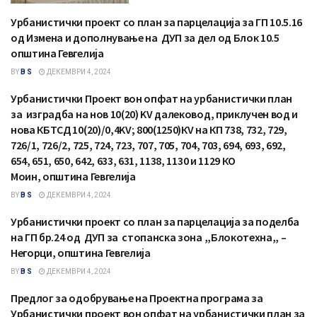
Урбанистички проект со план за парцелација за ГП 10.5.16
СООПШТЕНИЈА
од Измена и дополнување на ДУП за дел од Блок 10.5
општина Гевгелија
BY
B S
ДЕКЕМВРИ 4, 2024
Урбанистички Проект вон опфат на урбанистички план
СООПШТЕНИЈА
за изградба на нов 10(20) KV далековод, приклучен вод и
нова КБТСД 10(20)/0,4KV; 800(1250)КV на КП 738, 732, 729,
726/1, 726/2, 725, 724, 723, 707, 705, 704, 703, 694, 693, 692,
654, 651, 650, 642, 633, 631, 1138, 1130 и 1129 КО
Моин, општина Гевгелија
BY
B S
ДЕКЕМВРИ 4, 2024
Урбанистички проект со план за парцелација за поделба
СООПШТЕНИЈА
на ГП бр.24 од ДУП за стопанска зона ,,Блокотехна,, –
Негорци, општина Гевгелија
BY
B S
ДЕКЕМВРИ 4, 2024
Предлог за одобрување на Проектна програма за
СООПШТЕНИЈА
Урбанистички проект вон опфат на урбанистички план за