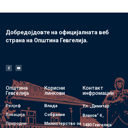
Добредојдовте на официјалната веб
страна на Општина Гевгелија.
Општина
Корисни
Контакт
Гевгелија
линкови
инфромации
Релјеф
Влада
Ул. „Димитар
Локација
Собрание
Влахов“ 4 ,
Природни
Министерство за
1480 Гевгелијa