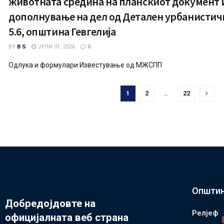
животната средина на планскиот документ
дополнување на дел од Детален урбанистички
5.6, општина Гевгелија
BY
B S
ЈУЛИ 31, 2026
0
Одлука и формулари Известување од МЖСПП
1
2
…
22
Општин
Добредојдовте на
Релјеф
официјалната веб страна