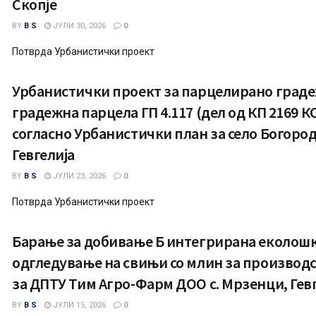
Скопје
BY
B S
ЈУЛИ 30, 2026
0
Потврда Урбанистички проект
Урбанистички проект за парцелирано граде
градежна парцела ГП 4.117 (дел од КП 2169 
согласно Урбанистички план за село Богоро
Гевгелија
BY
B S
ЈУЛИ 23, 2026
0
Потврда Урбанистички проект
Барање за добивање Б интегрирана еколошк
одгледување на свињи со млин за производс
за ДПТУ Тим Агро-Фарм ДОО с. Мрзенци, Гев
BY
B S
ЈУЛИ 15, 2026
0