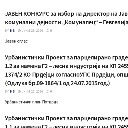
ЈАВЕН КОНКУРС за избор на директор на Јав
комунални дејности „Комуналец“ – Гевгели
BY
B S
ЈУНИ 26, 2026
0
Јавен оглас
Урбанистички Проект за парцелирано граде
1.2 за намена Г2 – лесна индустрија на КП 2455
1374/2 КО Прдејци согласноУПС Прдејци, опш
(Одлука бр.09-1864/1 од 24.07.2015год.)
BY
B S
ЈУНИ 23, 2026
0
Урбанистички план Потврда
Урбанистички Проект за парцелирано граде
1.1 за намена Г2 – лесна индустрија на КП 245