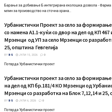
Барање за добивање Б интегрирана еколошка дозвола - Фарма 
млин за производство на сточна храна...
Урбанистички Проект за село за формирање
со намена А1.1-куќи со двор на дел од КП 467 
Мрзенци од УП за село Мрзенци со разработка
25, општина Гевгелија
BY
B S
ЈУЛИ 15, 2026
0
Потврда Урбанистички проект
Урбанистички проект за село за формирање
на дел од КП бр.181/4 КО Мрзенци од Урбани
Мрзенци со разработка на Блок 7,12,14 и 25,
BY
B S
ЈУЛИ 6, 2026
0
Потврда Урбанистички проект