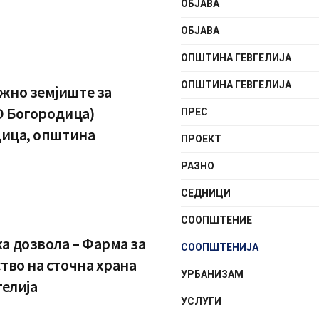
ОБЈАВА
ОБЈАВА
ОПШТИНА ГЕВГЕЛИЈА
ОПШТИНА ГЕВГЕЛИЈА
жно земјиште за
КО Богородица)
ПРЕС
дица, општина
ПРОЕКТ
РАЗНО
СЕДНИЦИ
СООПШТЕНИE
а дозвола – Фарма за
СООПШТЕНИЈА
тво на сточна храна
УРБАНИЗАМ
гелија
УСЛУГИ