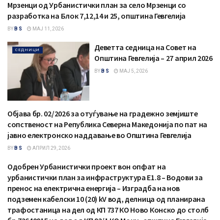
Мрзенци од Урбанистички план за село Мрзенци со
разработка на Блок 7,12,14 и 25, општина Гевгелија
BY
B S
МАЈ 11, 2026
Деветта седница на Совет на
СЕДНИЦИ
Општина Гевгелија – 27 април 2026
BY
B S
МАЈ 5, 2026
Објава бр. 02/2026 за отуѓување на градежно земјиште
ОБЈАВА
сопственост на Република Северна Македонија по пат на
јавно електронско наддавање во Општина Гевгелија
BY
B S
АПРИЛ 29, 2026
Одобрен Урбанистички проект вон опфат на
СООПШТЕНИЈА
урбанистички план за инфраструктура Е1.8 – Водови за
пренос на електрична енергија – Изградба на нов
подземен кабелски 10 (20) kV вод, делница од планирана
трафостаница на дел од КП 737 КО Ново Конско до столб