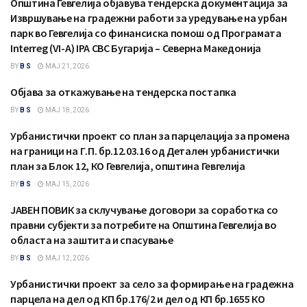
Општина Гевгелија објавува тендерска документација за
ЈАВНИ ПОВИЦИ
Извршување на градежни работи за уредување на урбан
парк во Гевгелија со финансиска помош од Програмата
Interreg (VI-A) IPA CBC Бугарија – Северна Македонија
BY
B S
МАЈ 21, 2026
Објава за откажување на тендерска постапка
ОБЈАВА
BY
B S
МАЈ 18, 2026
Урбанистички проект со план за парцелација за промена
СООПШТЕНИЈА
на граници на Г.П. бр.12.03.16 од Детален урбанистички
план за Блок 12, КО Гевгелија, општина Гевгелија
BY
B S
МАЈ 15, 2026
ЈАВЕН ПОВИК за склучување договори за соработка со
ЈАВНИ ПОВИЦИ
правни субјекти за потребите на Општина Гевгелија во
областа на заштита и спасување
BY
B S
МАЈ 12, 2026
Урбанистички проект за село за формирање на градежна
СООПШТЕНИЈА
парцела на дел од КП бр.176/2 и дел од КП бр.1655 КО