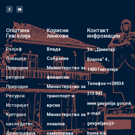
Општина
Корисни
Контакт
Гевгелија
линкови
инфромации
Релјеф
Влада
Ул. „Димитар
Локација
Собрание
Влахов“ 4 ,
Природни
Министерство за
1480 Гевгелијa
ресурси
финансии
Телефон ++38934
Природни
Министерство за
213 843
Ресурси
транспорт и
www.gevgelija.gov.mk
Историјат
врски
e-mail:
Културно
Министерство за
gevgelijao@t-
наследство
локална
Демографија
самоуправа
home.mk