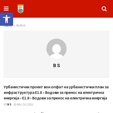
Open toolbar
Home
Author
B S
Урбанистички проект вон опфат на урбанистички план за
СООПШТЕНИЈА
инфраструктура E1.8 – Водови за пренос на електрична
енергија – E1.8 – Водови за пренос на електрична енергија
BY
B S
МАЈ 26, 2026