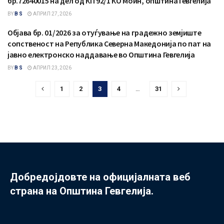
бр.72640015 на дел од КП 92/1 КО Моин, општина Гевгелија
BY
B S
АПРИЛ 27, 2026
Објава бр. 01/2026 за отуѓување на градежно земјиште
ОБЈАВА
сопственост на Република Северна Македонија по пат на
јавно електронско наддавање во Општина Гевгелија
BY
B S
АПРИЛ 23, 2026
1
2
3
4
…
31
Добредојдовте на официјалната веб
страна на Општина Гевгелија.