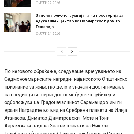
ЈУЛИ 27, 2026
Започна реконструкцијата на просторија за
едукативен центар во Пионерскиот дом во
Гевгелија
ЈУЛИ 24, 2026
По неговото обраќање, следуваше врачувањето на
Седмоноемвриските награди- највисокото Општинско
признание за животно дело и значајни достигнување
на поединци во периодот помеѓу двете јубилејни
одбележувања. Градоначалникот Сарамандов им ги
врачи Наградите во вид на Сребрени плакети на Илија
Атанасов, Димитар Димитровски- Моте и Тони
Аврамов; во вид на Златни плакети на Никола
Гелебешев (постхумно), Глигор Гелебешев и Сашко