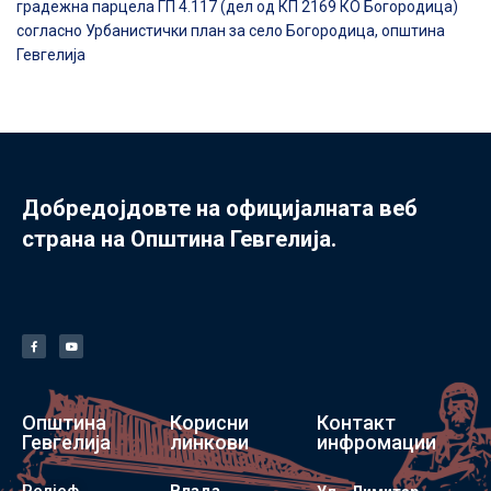
градежна парцела ГП 4.117 (дел од КП 2169 КО Богородица)
согласно Урбанистички план за село Богородица, општина
Гевгелија
Добредојдовте на официјалната веб
страна на Општина Гевгелија.
Општина
Корисни
Контакт
Гевгелија
линкови
инфромации
Релјеф
Влада