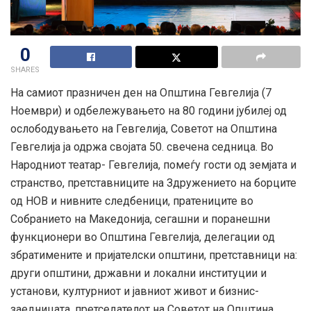
0
SHARES
На самиот празничен ден на Општина Гевгелија (7
Ноември) и одбележувањето на 80 години јубилеј од
ослободувањето на Гевгелија, Советот на Општина
Гевгелија ја одржа својата 50. свечена седница. Во
Народниот театар- Гевгелија, помеѓу гости од земјата и
странство, претставниците на Здружението на борците
од НОВ и нивните следбеници, пратениците во
Собранието на Македонија, сегашни и поранешни
функционери во Општина Гевгелија, делегации од
збратимените и пријателски општини, претставници на:
други општини, државни и локални институции и
установи, културниот и јавниот живот и бизнис-
заедницата, претседателот на Советот на Општина