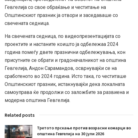
Гевгелија со свое обраќање и честитање на
Општинскиот празник ја отвори и заседаваше со
свечената седница.
На свечената седница, по видеопрезентацијата со
проектите и настаните коишто ја одбележаа 2024
година помеѓу двете празнични одбележувања, кон
присутните се обрати и градоначалникот на општина
Гевгелија, Андон Сарамандов, осврнувајќи се на
сработеното во 2024 година. Исто така, го честиташе
Општинскиот празник, истакнувајќи дека локалната
самоуправа ќе продолжи со заложбите за развиена и
модерна општина Гевгелија.
Related posts
Третото прскање против возрасни комарци во
општина Гевгелија на 30 јули 2026