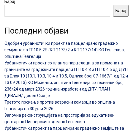
Барај
Барај
Последни објави
Одобрен урбанистички проект за парцелирано градежно
земјиште за ГП10.5.2Б (КП 2173/2 и КП 2177/14) КО Гевгелија,
општина Гевгелија
Урбанистички проект со план за парцелација за промена на
границите на градежните парцели ГП 10.4.8 и ГП 10.4.5 од ДУП
за Блок 10 (10.1, 10.3, 10.4 и 10.5, Одлука број 07-1667/1 од 12 и
13.09.2013) КО Мрзенци, општина Гевгелија со технички број
236/24 од март 2026 година изработен од ДПУ,,ПЛАН
ДИЗАЈН,“ дооел Скопје
Третото прскање против возрасни комарци во општина
Гевгелија на 30 јули 2026
Започна реконструкцијата на просторија за едукативен
центар во Пионерскиот дом во Гевгелија
Урбанистички проект за парцелирано градежно земјиште за