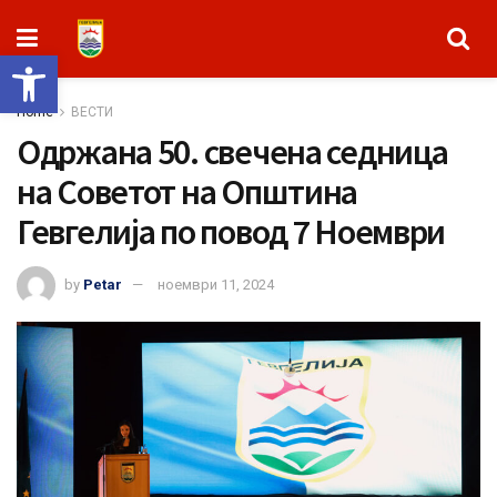
Open toolbar
Home
ВЕСТИ
Oдржана 50. свечена седница
на Советот на Општина
Гевгелија по повод 7 Ноември
by
Petar
ноември 11, 2024