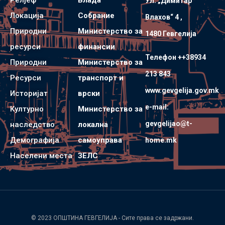
Ул. „Димитар
Локација
Собрание
Влахов“ 4 ,
Природни
Министерство за
1480 Гевгелијa
ресурси
финансии
Телефон ++38934
Природни
Министерство за
213 843
Ресурси
транспорт и
www.gevgelija.gov.mk
Историјат
врски
e-mail:
Културно
Министерство за
gevgelijao@t-
наследство
локална
Демографија
самоуправа
home.mk
Населени места
ЗЕЛС
© 2023
ОПШТИНА ГЕВГЕЛИЈА
- Сите права се задржани.