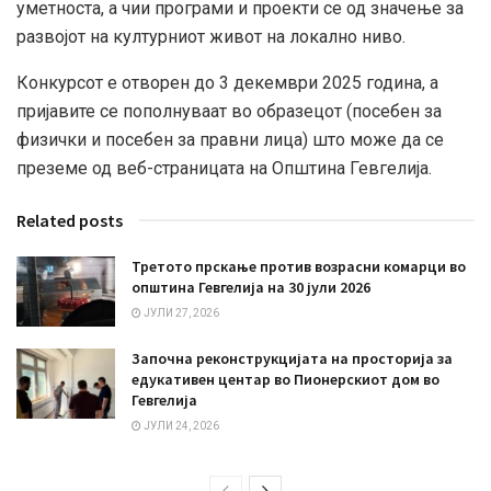
уметноста, а чии програми и проекти се од значење за
развојот на културниот живот на локално ниво.
Конкурсот е отворен до 3 декември 2025 година, а
пријавите се пополнуваат во образецот (посебен за
физички и посебен за правни лица) што може да се
преземе од веб-страницата на Општина Гевгелија.
Related posts
Третото прскање против возрасни комарци во
општина Гевгелија на 30 јули 2026
ЈУЛИ 27, 2026
Започна реконструкцијата на просторија за
едукативен центар во Пионерскиот дом во
Гевгелија
ЈУЛИ 24, 2026