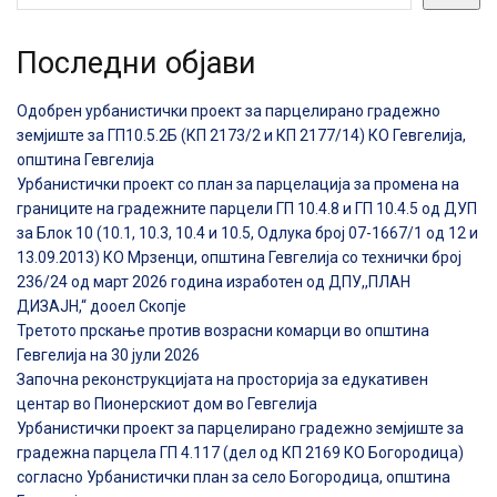
Последни објави
Одобрен урбанистички проект за парцелирано градежно
земјиште за ГП10.5.2Б (КП 2173/2 и КП 2177/14) КО Гевгелија,
општина Гевгелија
Урбанистички проект со план за парцелација за промена на
границите на градежните парцели ГП 10.4.8 и ГП 10.4.5 од ДУП
за Блок 10 (10.1, 10.3, 10.4 и 10.5, Одлука број 07-1667/1 од 12 и
13.09.2013) КО Мрзенци, општина Гевгелија со технички број
236/24 од март 2026 година изработен од ДПУ,,ПЛАН
ДИЗАЈН,“ дооел Скопје
Третото прскање против возрасни комарци во општина
Гевгелија на 30 јули 2026
Започна реконструкцијата на просторија за едукативен
центар во Пионерскиот дом во Гевгелија
Урбанистички проект за парцелирано градежно земјиште за
градежна парцела ГП 4.117 (дел од КП 2169 КО Богородица)
согласно Урбанистички план за село Богородица, општина