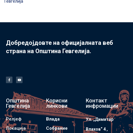
Гевгелија
Добредојдовте на официјалната веб
страна на Општина Гевгелија.
Општина
Корисни
Контакт
Гевгелија
линкови
инфромации
Релјеф
Влада
Ул. „Димитар
Локација
Собрание
Влахов“ 4 ,