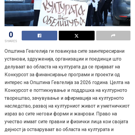
0
SHARES
Општина Гевгелија ги повикува сите заинтересирани
установи, здруженија, организации и поединци што
делуваат во областа на културата да се пријават на
Конкурсот за финансирање програми и проекти од
интерес на Општина Гевгелија за 2026 година. Целта на
Конкурсот е поттикнување и поддршка на културното
творештво, зачувување и афирмација на културното
наследство, развој на културниот живот и уметничкиот
израз во сите негови форми и жанрови. Право на
учество имаат сите правни и физички лица кои својата
дејност ја остваруваат во областа на културата и