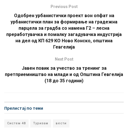
Previous Post
Одобрен урбанистички проект вон опфат на
урбанистички план за формирање на градежна
парцела за градба со намена Г2 – лесна
преработувачка и помалку загадувачка индустрија
на дел од КП 629 КО Ново Конско, општина
Гевгелија
Next Post
Јавен повик за учество за тренинг за
претприемништво на млади и од Општина Гевгелија
(18 до 35 години)
Прелистај по теми
Систем 48
Туризам
вести