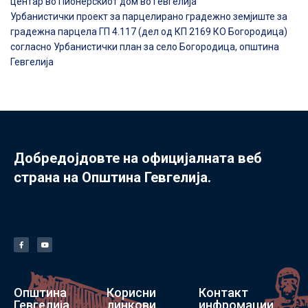
центар во Пионерскиот дом во Гевгелија
Урбанистички проект за парцелирано градежно земјиште за
градежна парцела ГП 4.117 (дел од КП 2169 КО Богородица)
согласно Урбанистички план за село Богородица, општина
Гевгелија
Добредојдовте на официјалната веб
страна на Општина Гевгелија.
Општина
Корисни
Контакт
Гевгелија
линкови
инфромации