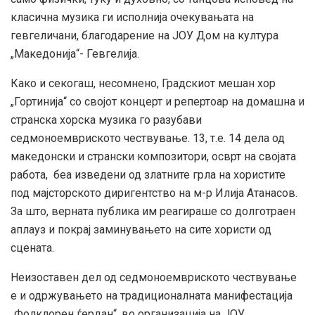
класична музика ги исполнија очекувањата на
гевгеличани, благодарение на ЈОУ Дом на култура
„Македонија“- Гевгелија.
Како и секогаш, несомнено, Градскиот мешан хор
„Гортинија“ со својот концерт и репертоар на домашна и
странска хорска музика го разубави
седмоноемвриското чествување. 13, т.е. 14 дела од
македонски и странски композитори, осврт на својата
работа, беа изведени од златните грла на хористите
под мајсторското диригентство на м-р Илија Атанасов.
За што, верната публика им реагираше со долготраен
аплауз и покрај заминувањето на сите хористи од
сцената.
Неизоставен дел од седмоноемвриското чествување
е и одржувањето на традиционалната манифестација
„Фолклорен ѓердан“, во организација на ЈОУ