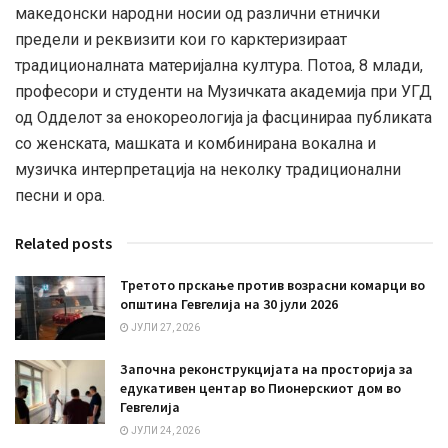
македонски народни носии од различни етнички
предели и реквизити кои го карктеризираат
традиционалната материјална култура. Потоа, 8 млади,
професори и студенти на Музичката академија при УГД
од Одделот за енокореологија ја фасцинираа публиката
со женската, машката и комбинирана вокална и
музичка интерпретација на неколку традиционални
песни и ора.
Related posts
Третото прскање против возрасни комарци во
општина Гевгелија на 30 јули 2026
ЈУЛИ 27, 2026
Започна реконструкцијата на просторија за
едукативен центар во Пионерскиот дом во
Гевгелија
ЈУЛИ 24, 2026