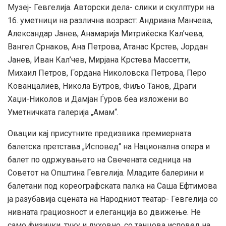
Музеј- Гевгелија. Авторски дела- слики и скулптури на
16. уметници на различна возраст: Андриана Манчева,
Александар Јанев, Aнамарија Митриќеска Кал’чева,
Вангел Срнаков, Ана Петрова, Атанас Крстев, Јордан
Јанев, Иван Кал’чев, Мирјана Крстева Массетти,
Михаил Петров, Гордана Николовска Петрова, Перо
Кованцалиев, Никола Бутров, Фиљо Танов, Драги
Хаџи-Николов и Дамјан Ѓуров беа изложени во
Уметничката галерија „Амам“.
Овации кај присутните предизвика премиерната
балетска претстава „Исповед“ на Национална опера и
балет по одржувањето на Свечената седница на
Советот на Општина Гевгелија. Младите балерини и
балетани под кореографската палка на Саша Ефтимова
ја разубавија сцената на Народниот театар- Гевгелија со
нивната грациозност и елеганција во движење. Не
само физички, туку и духовно, со танцова исповед на