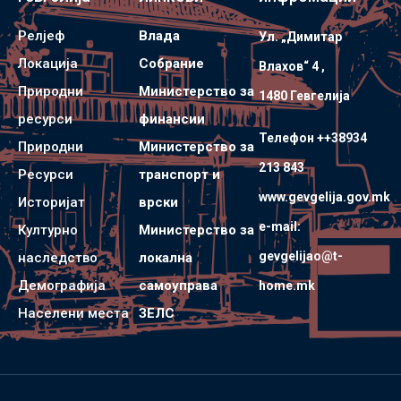
Релјеф
Влада
Ул. „Димитар
Локација
Собрание
Влахов“ 4 ,
Природни
Министерство за
1480 Гевгелијa
ресурси
финансии
Телефон ++38934
Природни
Министерство за
213 843
Ресурси
транспорт и
www.gevgelija.gov.mk
Историјат
врски
e-mail:
Културно
Министерство за
gevgelijao@t-
наследство
локална
Демографија
самоуправа
home.mk
Населени места
ЗЕЛС