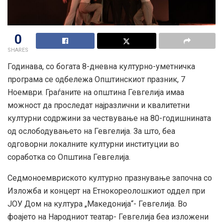
0
SHARES
Годинава, со богата 8-дневна културно-уметничка
програма се одбележа Општинскиот празник, 7
Ноември. Граѓаните на општина Гевгелија имаа
можност да проследат најразлични и квалитетни
културни содржини за чествување на 80-годишнината
од ослободувањето на Гевгелија. За што, беа
одговорни локалните културни институции во
соработка со Општина Гевгелија.
Седмоноемвриското културно празнување започна со
Изложба и концерт на Етнокореолошкиот оддел при
ЈОУ Дом на култура „Македонија“- Гевгелија. Во
фоајето на Народниот театар- Гевгелија беа изложени