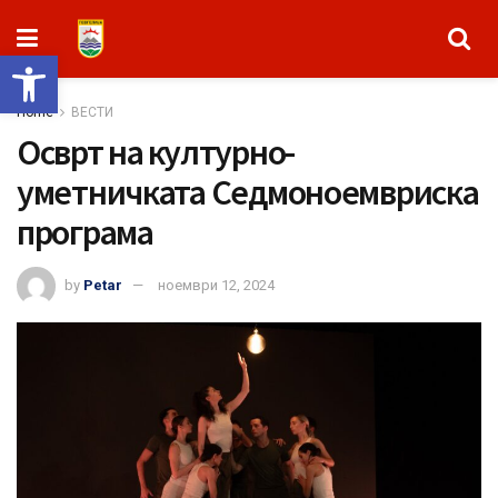
Open toolbar
Home
ВЕСТИ
Oсврт на културно-
уметничката Седмоноемвриска
програма
by
Petar
ноември 12, 2024