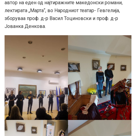
автор на еден од најтиражните македонски романи,
лектирата „Марта“, во Народниот театар- Гевгелија,
зборуваа проф. д-р Васил Тоциновски и проф. д-р
Јованка Денкова.