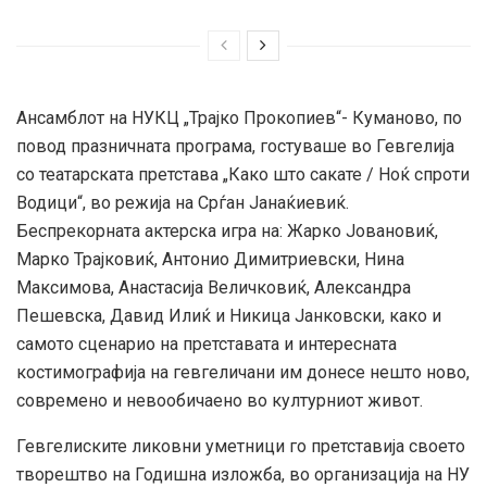
Ансамблот на НУКЦ „Трајко Прокопиев“- Куманово, по
повод празничната програма, гостуваше во Гевгелија
со театарската претстава „Како што сакате / Ноќ спроти
Водици“, во режија на Срѓан Јанаќиевиќ.
Беспрекорната актерска игра на: Жарко Јовановиќ,
Марко Трајковиќ, Антонио Димитриевски, Нина
Максимова, Анастасија Величковиќ, Александра
Пешевска, Давид Илиќ и Никица Јанковски, како и
самото сценарио на претставата и интересната
костимографија на гевгеличани им донесе нешто ново,
современо и невообичаено во културниот живот.
Гевгелиските ликовни уметници го претставија своето
творештво на Годишна изложба, во организација на НУ