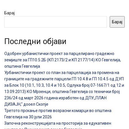
Барај
Барај
Последни објави
Одобрен урбанистички проект за парцелирано градежно
земјиште за ГП10.5.2Б (КП 2173/2 и КП 2177/14) КО Гевгелија,
општина Гевгелија
Урбанистички проект со план за парцелација за промена на
границите на градежните парцели ГП 10.4.8 и ГП 10.4.5 од ДУП
за Блок 10 (10.1, 10.3, 10.4 и 10.5, Одлука број 07-1667/1 од 12 и
13.09.2013) КО Мрзенци, општина Гевгелија со технички број
236/24 од март 2026 година изработен од ДПУ,,ПЛАН
ДИЗАЈН,“ дооел Скопје
Третото прскање против возрасни комарци во општина
Гевгелија на 30 јули 2026
Започна реконструкцијата на просторија за едукативен