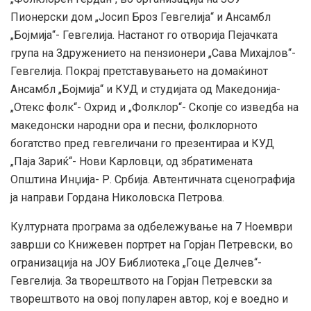
Пионерски дом „Јосип Броз Гевгелија“ и Ансамбл
„Бојмија“- Гевгелија. Настанот го отворија Пејачката
група на Здружението на пензионери „Сава Михајлов“-
Гевгелија. Покрај претставувањето на домаќинот
Ансамбл „Бојмија“ и КУД и студијата од Македонија-
„Отекс фолк“- Охрид и „Фолклор“- Скопје со изведба на
македонски народни ора и песни, фолклорното
богатство пред гевгеличани го презентираа и КУД
„Паја Зариќ“- Нови Карловци, од збратимената
Општина Инџија- Р. Србија. Автентичната сценографија
ја направи Гордана Николовска Петрова.
Културната програма за одбележување на 7 Ноември
заврши со Книжевен портрет на Горјан Петревски, во
огранизација на ЈОУ Библиотека „Гоце Делчев“-
Гевгелија. За творештвото на Горјан Петревски за
творештвото на овој популарен автор, кој е воедно и