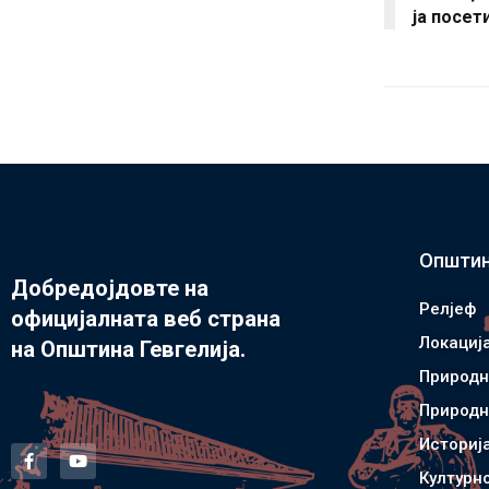
ја посет
Општин
Добредојдовте на
Релјеф
официјалната веб страна
Локациј
на Општина Гевгелија.
Природн
Природн
Историј
Културн