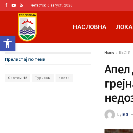
четврток, 6 август , 2026
НАСЛОВНА
ЛОКА
Open toolbar
Home
ВЕСТИ
Прелистај по теми
Апел 
грејн
Систем 48
Туризам
вести
недо
by
B S