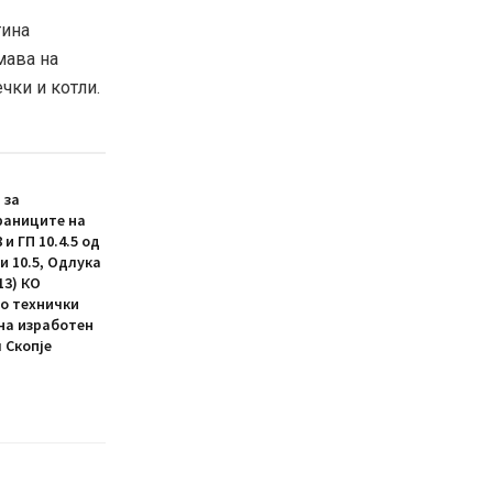
тина
мава на
чки и котли.
 за
раниците на
и ГП 10.4.5 од
4 и 10.5, Одлука
13) КО
со технички
ина изработен
 Скопје