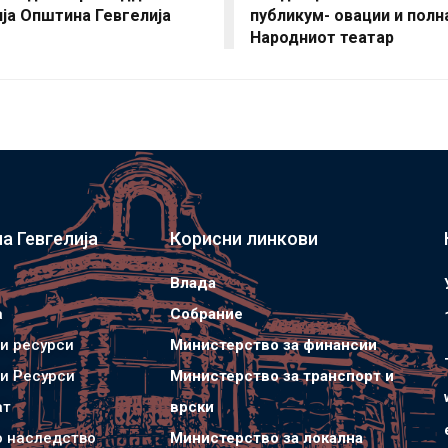
ија Општина Гевгелија
публикум- овации и полн
Народниот театар
а Гевгелија
Корисни линкови
Влада
а
Собрание
и ресурси
Министерство за финансии
и Ресурси
Министерство за транспорт и
ат
врски
о наследство
Министерство за локална