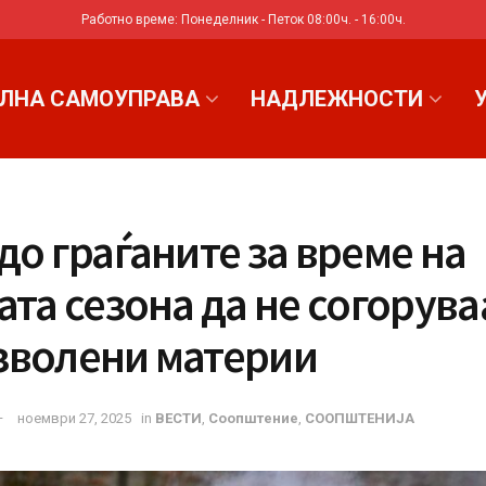
Работно време: Понеделник - Петок 08:00ч. - 16:00ч.
ЛНА САМОУПРАВА
НАДЛЕЖНОСТИ
до граѓаните за време на
ата сезона да не согорува
зволени материи
ноември 27, 2025
in
ВЕСТИ
,
Соопштениe
,
СООПШТЕНИЈА