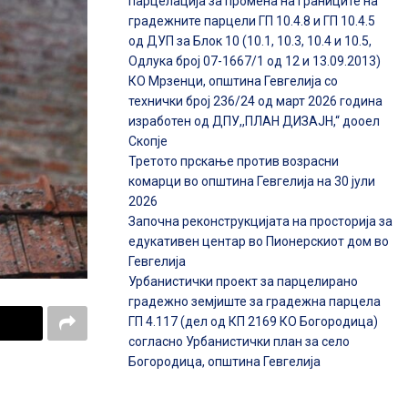
парцелација за промена на границите на
градежните парцели ГП 10.4.8 и ГП 10.4.5
од ДУП за Блок 10 (10.1, 10.3, 10.4 и 10.5,
Одлука број 07-1667/1 од 12 и 13.09.2013)
КО Мрзенци, општина Гевгелија со
технички број 236/24 од март 2026 година
изработен од ДПУ,,ПЛАН ДИЗАЈН,“ дооел
Скопје
Третото прскање против возрасни
комарци во општина Гевгелија на 30 јули
2026
Започна реконструкцијата на просторија за
едукативен центар во Пионерскиот дом во
Гевгелија
Урбанистички проект за парцелирано
градежно земјиште за градежна парцела
ГП 4.117 (дел од КП 2169 КО Богородица)
согласно Урбанистички план за село
Богородица, општина Гевгелија