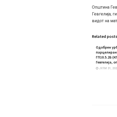
Општина Гев
Гевгелија, г
видот на мат
Related post
Одобрен урб
парцелирано
ГП10.5.2Б (К
Гевгелија, о
ЈУЛИ 31, 202