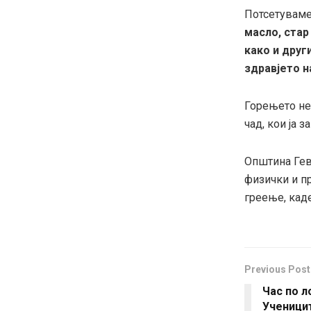
Потсетувам
масло, стар
како и друг
здравјето н
Горењето не
чад, кои ја 
Општина Гев
физички и п
греење, кад
Previous Post
Час по л
Ученици