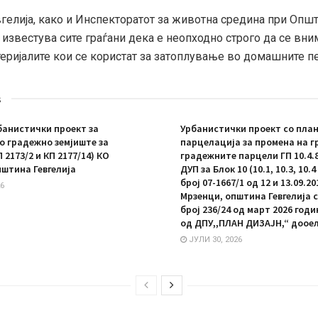
гелија, како и Инспекторатот за животна средина при Опш
и известува сите граѓани дека е неопходно строго да се вни
еријалите кои се користат за затоплување во домашните пе
s
анистички проект за
Урбанистички проект со план
 градежно земјиште за
парцелација за промена на г
П 2173/2 и КП 2177/14) КО
градежните парцели ГП 10.4.8 
пштина Гевгелија
ДУП за Блок 10 (10.1, 10.3, 10.
број 07-1667/1 од 12 и 13.09.20
6
Мрзенци, општина Гевгелија 
број 236/24 од март 2026 год
од ДПУ,,ПЛАН ДИЗАЈН,“ дооел
ЈУЛИ 30, 2026