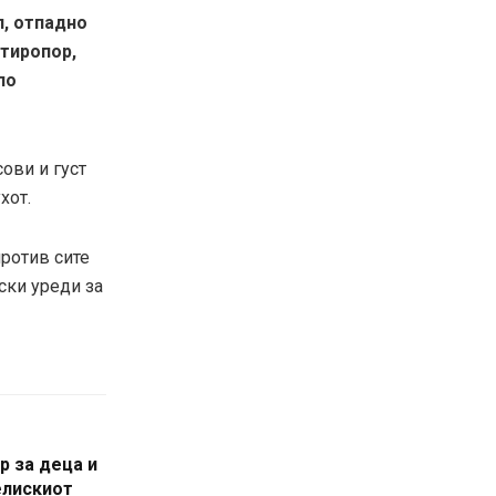
л, отпадно
стиропор,
по
ови и густ
хот.
ротив сите
ски уреди за
р за деца и
елискиот