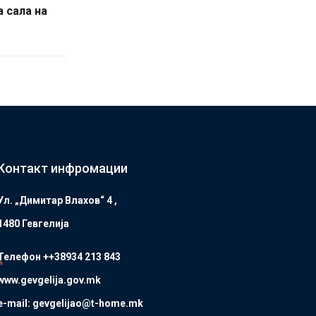
а сала на
Контакт инфромации
Ул. „Димитар Влахов“ 4 ,
1480 Гевгелијa
Телефон ++38934 213 843
www.gevgelija.gov.mk
e-mail: gevgelijao@t-home.mk