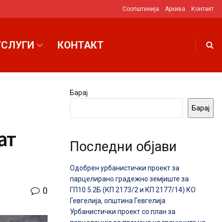
Соопштенија
Архива
Контакт
УСЛУГИ
КОНТАКТ
Барај
Барај
ат
Последни објави
Одобрен урбанистички проект за
парцелирано градежно земјиште за
0
ГП10.5.2Б (КП 2173/2 и КП 2177/14) КО
Гевгелија, општина Гевгелија
Урбанистички проект со план за