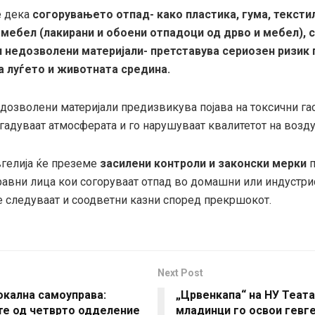
е дека
согорувањето отпад- како пластика, гума, тексти
 мебел (лакирани и обоени отпадоци од дрво и мебел), 
и недозволени материјали- претставува сериозен ризик 
а луѓето и животната средина.
дозволени материјали предизвикува појава на токсични гас
загадуваат атмосферата и го нарушуваат квалитетот на возду
гелија ќе преземе
засилени контроли и законски мерки
п
равни лица кои согоруваат отпад во домашни или индустри
е следуваат и соодветни казни според прекршокот.
Next Post
окална самоуправа:
„Црвенкапа“ на НУ Теата
те од четврто одделение
младинци го освои гевг