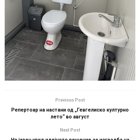
Previous Post
Репертоар на настани од „Гевгелиско културно
лето“ во август
Next Post
На јавен увид идејното решение за изградба на