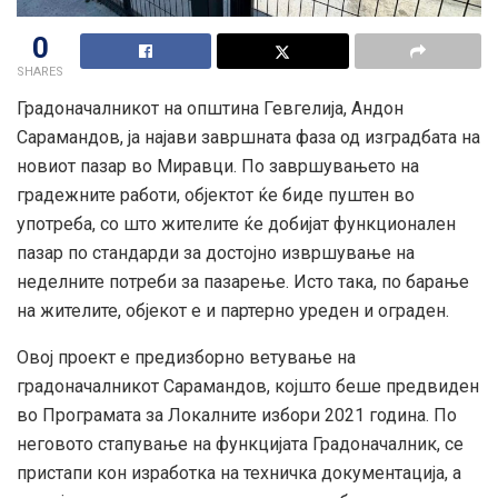
0
SHARES
Градоначалникот на општина Гевгелија, Андон
Сарамандов, ја најави завршната фаза од изградбата на
новиот пазар во Миравци. По завршувањето на
градежните работи, објектот ќе биде пуштен во
употреба, со што жителите ќе добијат функционален
пазар по стандарди за достојно извршување на
неделните потреби за пазарење. Исто така, по барање
на жителите, објекот е и партерно уреден и ограден.
Овој проект е предизборно ветување на
градоначалникот Сарамандов, којшто беше предвиден
во Програмата за Локалните избори 2021 година. По
неговото стапување на функцијата Градоначалник, се
пристапи кон изработка на техничка документација, а