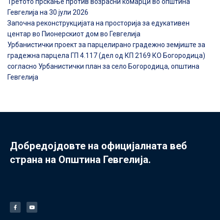
Третото прскање против возрасни комарци во општина
Гевгелија на 30 јули 2026
Започна реконструкцијата на просторија за едукативен
центар во Пионерскиот дом во Гевгелија
Урбанистички проект за парцелирано градежно земјиште за
градежна парцела ГП 4.117 (дел од КП 2169 КО Богородица)
согласно Урбанистички план за село Богородица, општина
Гевгелија
Добредојдовте на официјалната веб
страна на Општина Гевгелија.