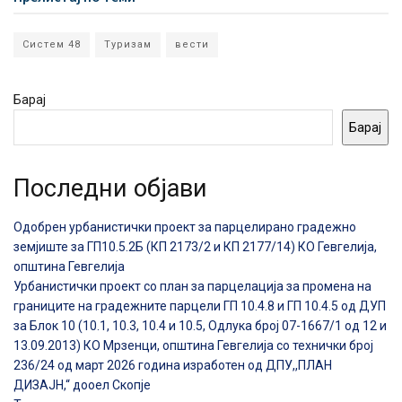
Систем 48
Туризам
вести
Барај
Барај
Последни објави
Одобрен урбанистички проект за парцелирано градежно
земјиште за ГП10.5.2Б (КП 2173/2 и КП 2177/14) КО Гевгелија,
општина Гевгелија
Урбанистички проект со план за парцелација за промена на
границите на градежните парцели ГП 10.4.8 и ГП 10.4.5 од ДУП
за Блок 10 (10.1, 10.3, 10.4 и 10.5, Одлука број 07-1667/1 од 12 и
13.09.2013) КО Мрзенци, општина Гевгелија со технички број
236/24 од март 2026 година изработен од ДПУ,,ПЛАН
ДИЗАЈН,“ дооел Скопје