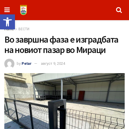
Open toolbar
Home
ВЕСТИ
Во завршна фаза е изградбата
на новиот пазар во Мираци
by
Petar
август 9, 2024