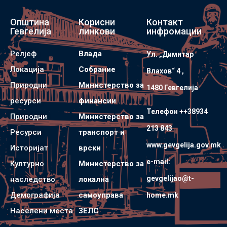
Општина
Корисни
Контакт
Гевгелија
линкови
инфромации
Релјеф
Влада
Ул. „Димитар
Локација
Собрание
Влахов“ 4 ,
Природни
Министерство за
1480 Гевгелијa
ресурси
финансии
Телефон ++38934
Природни
Министерство за
213 843
Ресурси
транспорт и
www.gevgelija.gov.mk
Историјат
врски
e-mail:
Културно
Министерство за
gevgelijao@t-
наследство
локална
Демографија
самоуправа
home.mk
Населени места
ЗЕЛС