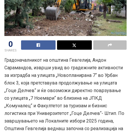
0
SHARES
Градоначалникот на општина Гевгелија, Андон
Сарамандов, изврши увид во градежните активности
за изградба на улицата „Новопланирана 7“ во Урбан
блок 3, која претставува продолжување на улицата
„Гоце Делчев“ и ќе овозможи директно поврзување
со улицата „7 Ноември“ во близина на ЈПКД
„Комуналец“ и Факултетот за туризам и бизнис
логистика при Универзитетот „Гоце Делчев“- Штип. По
завршувањето на Локалните избори 2025 година,
Општина Гевгелија веднаш започна со реализaција на