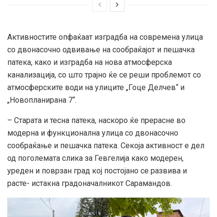
Активностите опфаќаат изградба на современа улица
со двонасочно одвивање на сообраќајот и пешачка
патека, како и изградба на нова атмосферска
канализација, со што трајно ќе се реши проблемот со
атмосферските води на улиците „Гоце Делчев“ и
„Новопланирана 7“.
– Старата и тесна патека, наскоро ќе прерасне во
модерна и функционална улица со двонасочно
сообраќање и пешачка патека. Секоја активност е дел
од поголемата слика за Гевгелија како модерен,
уреден и поврзан град кој постојано се развива и
расте- истакна градоначалникот Сарамандов.