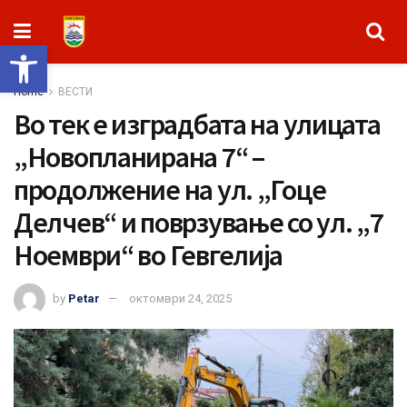
Open toolbar
Home
ВЕСТИ
Во тек е изградбата на улицата
„Новопланирана 7“ –
продолжение на ул. „Гоце
Делчев“ и поврзување со ул. „7
Ноември“ во Гевгелија
by
Petar
октомври 24, 2025