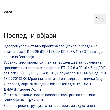
Барај
Барај
Последни објави
Одобрен урбанистички проект за парцелирано градежно
земјиште за ГП10.5.2Б (КП 2173/2 и КП 2177/14) КО Гевгелија,
општина Гевгелија
Урбанистички проект со план за парцелација за промена на
границите на градежните парцели ГП 10.4.8 и ГП 10.4.5 од ДУП
за Блок 10 (10.1, 10.3, 10.4 и 10.5, Одлука број 07-1667/1 од 12 и
13.09.2013) КО Мрзенци, општина Гевгелија со технички број
236/24 од март 2026 година изработен од ДПУ,,ПЛАН
ДИЗАЈН,“ дооел Скопје
Третото прскање против возрасни комарци во општина
Гевгелија на 30 јули 2026
Започна реконструкцијата на просторија за едукативен