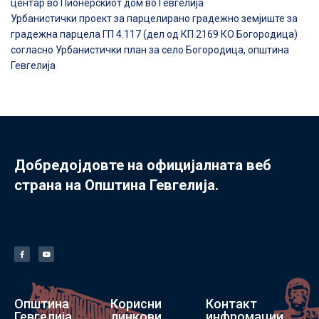
центар во Пионерскиот дом во Гевгелија
Урбанистички проект за парцелирано градежно земјиште за
градежна парцела ГП 4.117 (дел од КП 2169 КО Богородица)
согласно Урбанистички план за село Богородица, општина
Гевгелија
Добредојдовте на официјалната веб
страна на Општина Гевгелија.
Општина
Корисни
Контакт
Гевгелија
линкови
инфромации