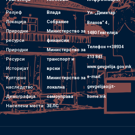
Релјеф
Влада
Ул. „Димитар
Локација
Собрание
Влахов“ 4 ,
Природни
Министерство за
1480 Гевгелијa
ресурси
финансии
Телефон ++38934
Природни
Министерство за
213 843
Ресурси
транспорт и
www.gevgelija.gov.mk
Историјат
врски
e-mail:
Културно
Министерство за
gevgelijao@t-
наследство
локална
Демографија
самоуправа
home.mk
Населени места
ЗЕЛС