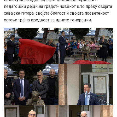
педагошки дејци на градот- човекот што преку својата
хавајска гитара, својата благост и својата посветеност
остави трајна вредност за идните генерации.