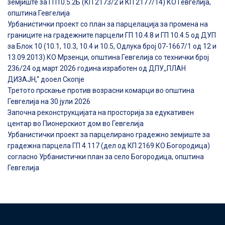
земјиште за ГП10.5.2Б (КП 2173/2 и КП 2177/14) КО Гевгелија,
општина Гевгелија
Урбанистички проект со план за парцелација за промена на
границите на градежните парцели ГП 10.4.8 и ГП 10.4.5 од ДУП
за Блок 10 (10.1, 10.3, 10.4 и 10.5, Одлука број 07-1667/1 од 12 и
13.09.2013) КО Мрзенци, општина Гевгелија со технички број
236/24 од март 2026 година изработен од ДПУ,,ПЛАН
ДИЗАЈН,“ дооел Скопје
Третото прскање против возрасни комарци во општина
Гевгелија на 30 јули 2026
Започна реконструкцијата на просторија за едукативен
центар во Пионерскиот дом во Гевгелија
Урбанистички проект за парцелирано градежно земјиште за
градежна парцела ГП 4.117 (дел од КП 2169 КО Богородица)
согласно Урбанистички план за село Богородица, општина
Гевгелија