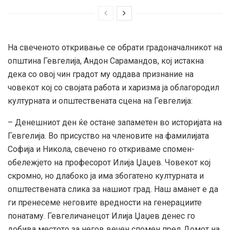
На свеченото откривање се обрати градоначалникот на
oпштина Гевгелија, Андон Сарамандов, кој истакна
дека со овој чин градот му оддава признание на
човекот кој со својата работа и харизма ја облагородил
културната и општествената сцена на Гевгелија:
– Денешниот ден ќе остане запаметен во историјата на
Гевгелија. Во присуство на членовите на фамилијата
Софија и Никола, свечено го откриваме спомен-
обележјето на професорот Илија Џаџев. Човекот кој
скромно, но длабоко ја има збогатено културната и
општествената слика за нашиот град. Наш аманет е да
ги пренесеме неговите вредности на генерациите
понатаму. Гевгеличанецот Илија Џаџев денес го
добива местото за негов вечен спомен пред Домот на