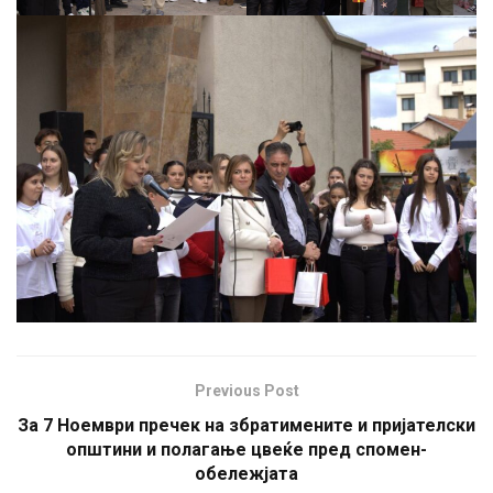
Previous Post
За 7 Ноември пречек на збратимените и пријателски
општини и полагање цвеќе пред спомен-
обележјата