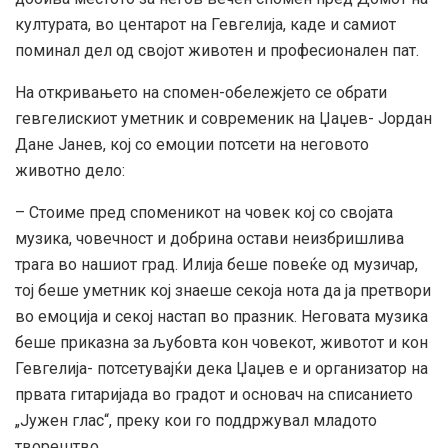
културата, во центарот на Гевгелија, каде и самиот
поминал дел од својот животен и професионален пат.
На откривањето на спомен-обележјето се обрати
гевгелискиот уметник и современик на Џаџев- Јордан
Дане Јанев, кој со емоции потсети на неговото
животно дело:
– Стоиме пред споменикот на човек кој со својата
музика, човечност и добрина остави неизбришлива
трага во нашиот град. Илија беше повеќе од музичар,
тој беше уметник кој знаеше секоја нота да ја претвори
во емоција и секој настап во празник. Неговата музика
беше приказна за љубовта кон човекот, животот и кон
Гевгелија- потсетувајќи дека Џаџев е и организатор на
првата гитаријада во градот и основач на списанието
„Јужен глас“, преку кои го поддржувал младото
творештво.