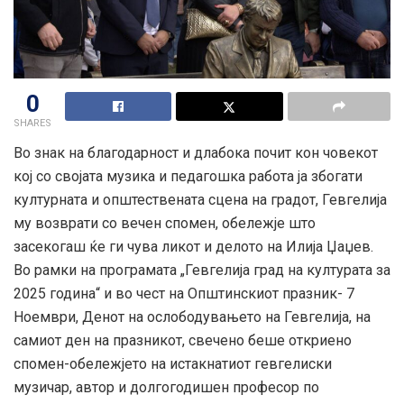
0
SHARES
Во знак на благодарност и длабока почит кон човекот
кој со својата музика и педагошка работа ја збогати
културната и општествената сцена на градот, Гевгелија
му возврати со вечен спомен, обележје што
засекогаш ќе ги чува ликот и делото на Илија Џаџев.
Во рамки на програмата „Гевгелија град на културата за
2025 година“ и во чест на Општинскиот празник- 7
Ноември, Денот на ослободувањето на Гевгелија, на
самиот ден на празникот, свечено беше откриено
спомен-обележјето на истакнатиот гевгелиски
музичар, автор и долгогодишен професор по