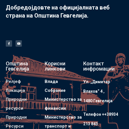
Добредојдовте на официјалната веб
страна на Општина Гевгелија.
Општина
Корисни
Контакт
Гевгелија
линкови
инфромации
Релјеф
Влада
Ул. „Димитар
Локација
Собрание
Влахов“ 4 ,
Природни
Министерство за
1480 Гевгелијa
ресурси
финансии
Телефон ++38934
Природни
Министерство за
213 843
Ресурси
транспорт и