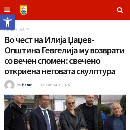
Open toolbar
Home
ВЕСТИ
Во чест на Илија Џаџев-
Општина Гевгелија му возврати
со вечен спомен: свечено
откриена неговата скулптура
by
Petar
ноември 9, 2025