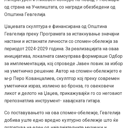
од страна на Училиштата, со награди обезбедени од
Општина Гевгелија.
Џаџевата скулптура е финансирана од Општина
Гевгелија преку Програмата за истакнување значајни
настани и истакнати личности со спомен-обележја за
периодот 2024-2029 година. За реализацијата на оваа
иницијатива, локалната самоуправа формираше Одбор
за имплементација, кој спроведе Јавен повик за избор
на уметничко решение. Автор на спомен-обележјето е
м-р Перо Кованцалиев, скулптор кој преку современ
уметнички израз, излиено во бронза, го овековечи
ликот и делото на Џаџев, прикажувајќи го со неговиот
препознатлив инструмент- хавајската гитара.
Со поставувањето на ова спомен-обележје, Гевгелија
добива уште едно вредно културно обележје што ќе
потсетува на еден од највлијателните музички и