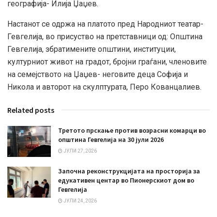
географија- Илија Џаџев.
Настанот се одржа на платото пред Народниот театар-
Гевгелија, во присуство на претставници од: Општина
Гевгелија, збратимените општини, институции,
културниот живот на градот, бројни граѓани, членовите
на семејството на Џаџев- неговите деца Софија и
Никола и авторот на скулптурата, Перо Кованцалиев.
Related posts
Третото прскање против возрасни комарци во
општина Гевгелија на 30 јули 2026
ЈУЛИ 27, 2026
Започна реконструкцијата на просторија за
едукативен центар во Пионерскиот дом во
Гевгелија
ЈУЛИ 24, 2026