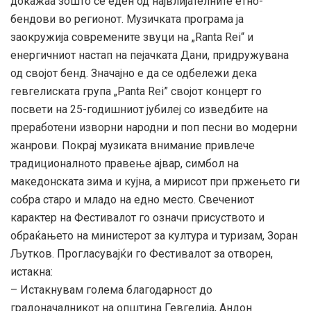
докажаа зошто се еден од највлијателните етно-
бендови во регионот. Музичката програма ја
заокружија современите звуци на „Ranta Rei“ и
енергичниот настап на пејачката Дани, придружувана
од својот бенд. Значајно е да се одбележи дека
гевгелиската група „Panta Rei” својот концерт го
посвети на 25-годишниот јубилеј со изведбите на
преработени изворни народни и поп песни во модерни
жанрови. Покрај музиката внимание привлече
традиционалното правење ајвар, симбол на
македонската зима и кујна, а мирисот при пржењето ги
собра старо и младо на едно место. Свечениот
карактер на Фестивалот го означи присуството и
обраќањето на министерот за култура и туризам, Зоран
Љутков. Прогласувајќи го Фестивалот за отворен,
истакна:
– Истакнувам голема благодарност до
градоначалникот на општина Гевгелија, Андон