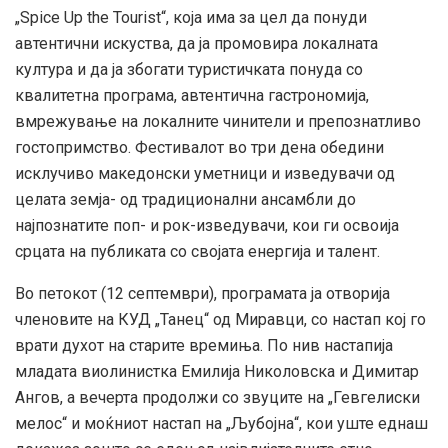
„Spice Up the Tourist“, која има за цел да понуди
автентични искуства, да ја промовира локалната
култура и да ја збогати туристичката понуда со
квалитетна програма, автентична гастрономија,
вмрежување на локалните чинители и препознатливо
гостопримство. Фестивалот во три дена обедини
исклучиво македонски уметници и изведувачи од
целата земја- од традиционални ансамбли до
најпознатите поп- и рок-изведувачи, кои ги освоија
срцата на публиката со својата енергија и талент.
Во петокот (12 септември), програмата ја отворија
членовите на КУД „Танец“ од Миравци, со настап кој го
врати духот на старите времиња. По нив настапија
младата виолинистка Емилија Николовска и Димитар
Ангoв, а вечерта продолжи со звуците на „Гевгелиски
мелос“ и моќниот настап на „Љубојна“, кои уште еднаш