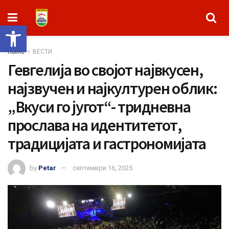
Open toolbar
Home
ВЕСТИ
Гевгелија во својот највкусен,
најзвучен и најкултурен облик:
„Вкуси го југот“- тридневна
прослава на идентитетот,
традицијата и гастрономијата
by
Petar
септември 16, 2025