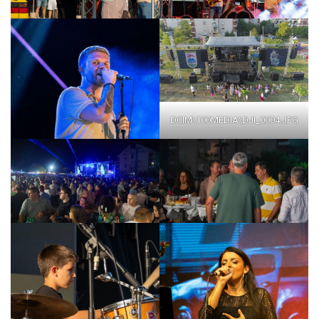
DCIM\100MEDIA\DJI_0004.JPG