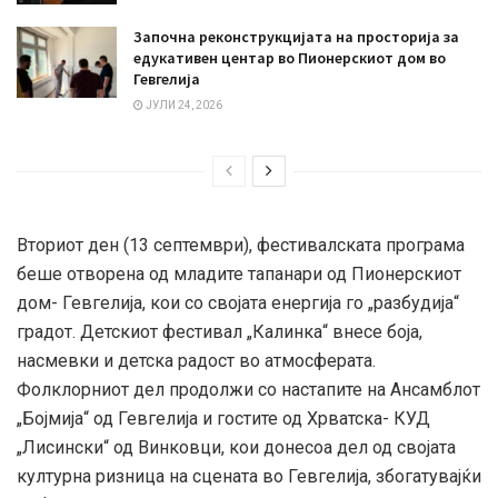
Започна реконструкцијата на просторија за
едукативен центар во Пионерскиот дом во
Гевгелија
ЈУЛИ 24, 2026
Вториот ден (13 септември), фестивалската програма
беше отворена од младите тапанари од Пионерскиот
дом- Гевгелија, кои со својата енергија го „разбудија“
градот. Детскиот фестивал „Калинка“ внесе боја,
насмевки и детска радост во атмосферата.
Фолклорниот дел продолжи со настапите на Ансамблот
„Бојмија“ од Гевгелија и гостите од Хрватска- КУД
„Лисински“ од Винковци, кои донесоа дел од својата
културна ризница на сцената во Гевгелија, збогатувајќи