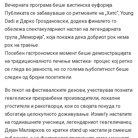
Вечерната програма беше вистинска еуфорија.
Публиката се забавуваше со ритмовите на „Хитс“, Young
Dadi и Дарко Гроздановски, додека финалето го
обележа спектакуларниот настап на легендарната
група „Меморија“, која покажа дека добриот рок нема
рок на траење.
Посебен гастрономски момент беше демонстрацијата
на традиционалното печење мастика- процес кој ретко
се гледа во јавноста, но со голема љубопитност беше
следен од бројни посетители.
Во текот на фестивалските денови, учествуваа познати
гевгелиски прехранбени производители, локални
угостители и ракотворци, кои со својата понуда го
збогатија целокупното доживување. Измеѓу настапите
на годинашните учесници, легендарниот гевгеличанец
Дејан Малзарков со кратки stand up настапи ја смееше