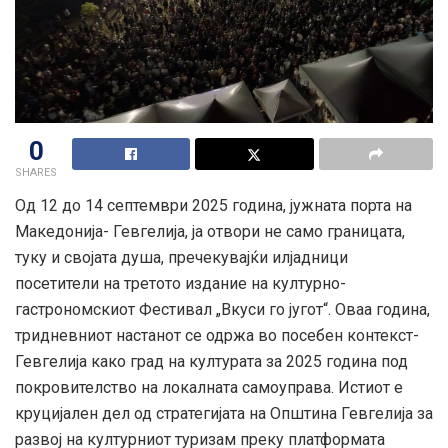
0
SHARES
Од 12 до 14 септември 2025 година, јужната порта на
Македонија- Гевгелија, ја отвори не само границата,
туку и својата душа, пречекувајќи илјадници
посетители на третото издание на културно-
гастрономскиот Фестивал „Вкуси го југот“. Оваа година,
тридневниот настанот се одржа во посебен контекст-
Гевгелија како град на културата за 2025 година под
покровителство на локалната самоуправа. Истиот е
круцијален дел од стратегијата на Општина Гевгелија за
развој на културниот туризам преку платформата