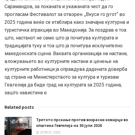
Сарамандов, за поканата и укажаната чест да го
прогласам Фестивалот за отворен. „Вкуси го југот“ во
2025 година веќе се етаблира како значајна културна и
туристичка атракција во Македонија. За поздрав е тоа
што, настанот не само што ја почитува културата и
традицијата туку и тоа што ја почитува исклучително
македонската сцена. Ваквата организација на настани,
вложувањето во културните настани и ценење на
културните работници ја оправдува дадената доверба
од страна на Министерството за култура и туризам
Гевгелија да биде град на културата за 2025 година,
зашто навистина е.
Related posts
Третото прскање против возрасни комарци во
општина Гевгелија на 30 јули 2026
ЈУЛИ 27, 2026