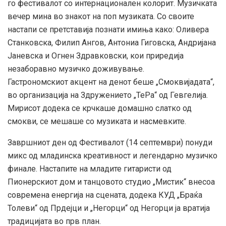
го фестивалот со интернационален колорит. Музичката
вечер мина во знакот на поп музиката. Со своите
настапи се претставија познати имиња како: Оливера
Станковска, Филип Ангoв, Антониа Гиговска, Андријана
Јаневска и Огнен Здравковски, кои приредија
незаборавно музичко доживување.
Гастрономскиот акцент на денот беше „Смоквијадата“,
во организација на Здружението „ТеРа“ од Гевгелија.
Мирисот додека се крчкаше домашно слатко од
смокви, се мешаше со музиката и насмевките.
Завршниот ден од Фестивалот (14 септември) понуди
микс од младинска креативност и легендарно музичко
финале. Настапите на младите гитаристи од
Пионерскиот дом и танцовото студио „Мистик“ внесоа
современа енергија на сцената, додека КУД „Браќа
Толеви“ од Прдејци и „Негорци“ од Негорци ја вратија
традицијата во прв план.