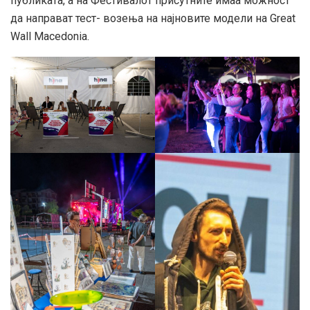
публиката, а на Фестивалот присутните имаа можност
да направат тест- возења на најновите модели на Great
Wall Macedonia.