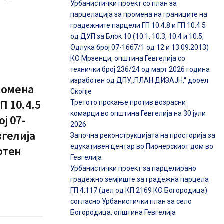
Урбанистички проект со план за
парцелација за промена на границите на
градежните парцели ГП 10.4.8 и ГП 10.4.5
од ДУП за Блок 10 (10.1, 10.3, 10.4 и 10.5,
Одлука број 07-1667/1 од 12 и 13.09.2013)
КО Мрзенци, општина Гевгелија со
технички број 236/24 од март 2026 година
изработен од ДПУ,,ПЛАН ДИЗАЈН,“ дооел
ромена
Скопје
П 10.4.5
Третото прскање против возрасни
комарци во општина Гевгелија на 30 јули
ој 07-
2026
вгелија
Започна реконструкцијата на просторија за
едукативен центар во Пионерскиот дом во
отен
Гевгелија
Урбанистички проект за парцелирано
градежно земјиште за градежна парцела
ГП 4.117 (дел од КП 2169 КО Богородица)
согласно Урбанистички план за село
Богородица, општина Гевгелија