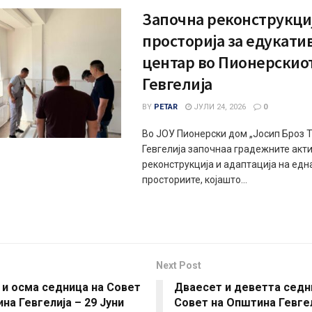
Започна реконструкциј
просторија за едукати
центар во Пионерскио
Гевгелија
BY
PETAR
ЈУЛИ 24, 2026
0
Во ЈОУ Пионерски дом „Јосип Броз Т
Гевгелија започнаа градежните акт
реконструкција и адаптација на едн
просториите, којашто...
Next Post
 и осма седница на Совет
Дваесет и деветта седн
на Гевгелија – 29 Јуни
Совет на Општина Гевгел