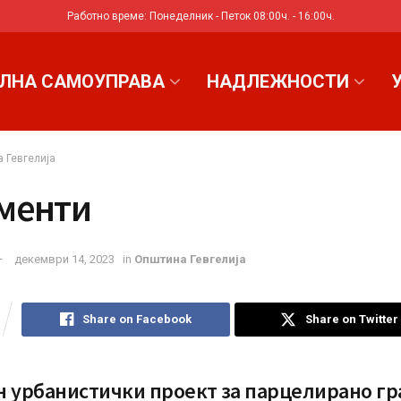
Работно време: Понеделник - Петок 08:00ч. - 16:00ч.
ЛНА САМОУПРАВА
НАДЛЕЖНОСТИ
 Гевгелија
менти
декември 14, 2023
in
Општина Гевгелија
Share on Facebook
Share on Twitter
 урбанистички проект за парцелирано г