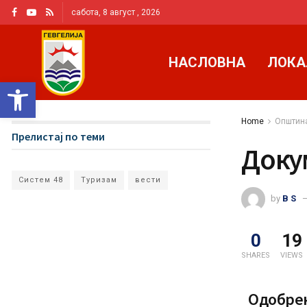
сабота, 8 август , 2026
НАСЛОВНА
ЛОКА
Open toolbar
Home
Општина
Прелистај по теми
Доку
Систем 48
Туризам
вести
by
B S
0
19
SHARES
VIEWS
Одобрен