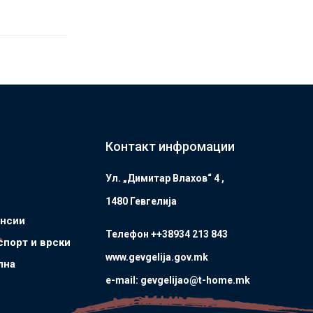
Контакт инфромации
Ул. „Димитар Влахов“ 4 ,
1480 Гевгелијa
ансии
Телефон ++38934 213 843
спорт и врски
www.gevgelija.gov.mk
лна
e-mail: gevgelijao@t-home.mk