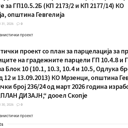
 за ГП10.5.2Б (КП 2173/2 и КП 2177/14) КО
ја, општина Гевгелија
31, 2026
0
анистички проект
тички проект со план за парцелација за п
иците на градежните парцели ГП 10.4.8 и Г
а Блок 10 (10.1, 10.3, 10.4 и 10.5, Одлука бр
од 12 и 13.09.2013) КО Мрзенци, општина Ге
ички број 236/24 од март 2026 година израб
,ПЛАН ДИЗАЈН,“ дооел Скопје
30, 2026
0
анистички проект
ts