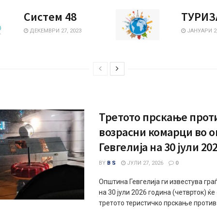
Систем 48
ТУРИЗ
ДЕКЕМВРИ 27, 2023
ЈАНУАРИ 2,
Третото прскање прот
возрасни комарци во 
Гевгелија на 30 јули 20
BY
B S
ЈУЛИ 27, 2026
0
Општина Гевгелија ги известува гра
на 30 јули 2026 година (четврток) ќе
третото теристичко прскање против 