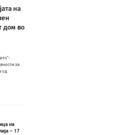
ата на
вен
т дом во
ито“-
ивности за
а од
ица на
ија – 17