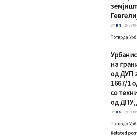
земјиште
Гевгели
BY
B S
ЈУЛИ 
Потврда Урб
Урбанис
на гран
од ДУП з
1667/1 
со техн
од ДПУ,
BY
B S
ЈУЛИ 
Потврда Урб
Related pos