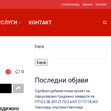
Соопштенија
Архива
Контакт
УСЛУГИ
КОНТАКТ
Барај
Барај
0
Последни објави
Одобрен урбанистички проект за
парцелирано градежно земјиште за
ГП10.5.2Б (КП 2173/2 и КП 2177/14) КО
радежно
Гевгелија, општина Гевгелија