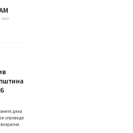
АМ
 2024
ив
општина
26
ѓаните дека
 се спроведе
возрасни...