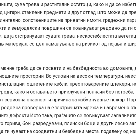
ништа, сува трева и растителни остатоци, како и да се изб
д цигари, стаклени предмети и друг отпад што може да пр
лнително, сопствениците на приватни имоти, градежни пар
кти и земјоделски површини се повикуваат редовно да ги 
, да ја отстрануваат сувата трева, нискостеблестата вегетац
ив материјал, со цел намалување на ризикот од појава и ш
мание треба да се посвети и на безбедноста во домовите,
омошните простории. Во услови на високи температури, неи
инсталации, оштетените кабли, преоптоварените штекери, 
уреди, како и оставањето приклучени полначи без потреба,
т сериозна опасност и причина за избувнување пожар. Пора
 редовна проверка на електричната мрежа и навремено о
ите дефекти.Исто така, граѓаните се повикуваат запаливит
ко горива, бои, разредувачи, плински боци и други лесно з
да ги чуваат на соодветни и безбедни места, подалеку од и