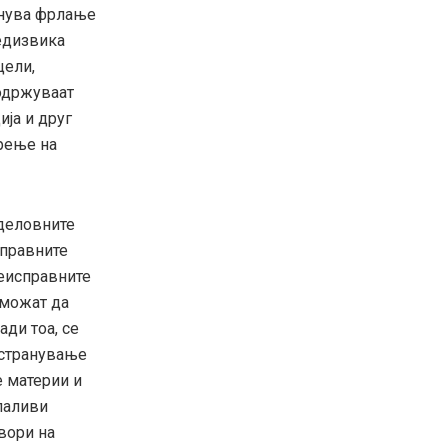
егнува фрлање
едизвика
цели,
одржуваат
ија и друг
ирење на
 деловните
справните
неисправните
 можат да
ди тоа, се
тстранување
е материи и
апаливи
звори на