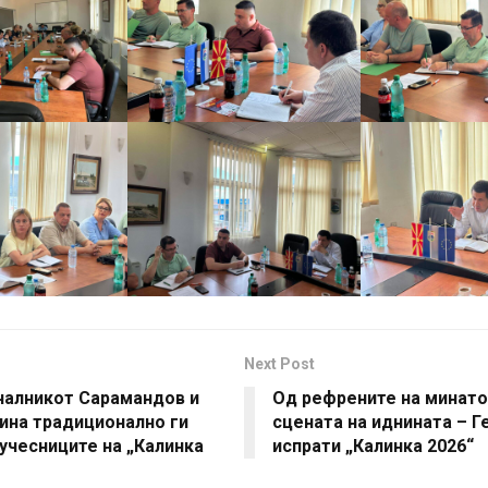
Next Post
чалникот Сарамандов и
Од рефрените на минато
ина традиционално ги
сцената на иднината – Ге
учесниците на „Калинка
испрати „Калинка 2026“