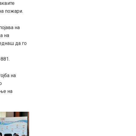
аквите
на пожари.
појава на
а на
еднаш да го
881.
ојба на
о
ње на