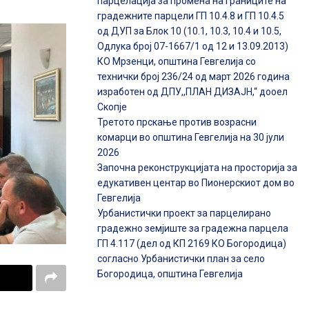
парцелација за промена на границите на
градежните парцели ГП 10.4.8 и ГП 10.4.5
од ДУП за Блок 10 (10.1, 10.3, 10.4 и 10.5,
Одлука број 07-1667/1 од 12 и 13.09.2013)
КО Мрзенци, општина Гевгелија со
технички број 236/24 од март 2026 година
изработен од ДПУ,,ПЛАН ДИЗАЈН,“ дооел
Скопје
Третото прскање против возрасни
комарци во општина Гевгелија на 30 јули
2026
Започна реконструкцијата на просторија за
едукативен центар во Пионерскиот дом во
Гевгелија
Урбанистички проект за парцелирано
градежно земјиште за градежна парцела
ГП 4.117 (дел од КП 2169 КО Богородица)
согласно Урбанистички план за село
Богородица, општина Гевгелија