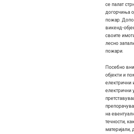
се палат стр
догорчиња о
пожар. Допо
викенд-обје
своите имоти
лесно запал
пожари.
Посебно вни
објекти и п
електрични 
електрични 
претставуваа
препорачува
на евентуалн
течности, ка
материјали, 