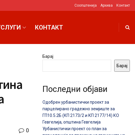
Соопштенија
Архива
Контакт
УСЛУГИ
КОНТАКТ
Барај
Барај
тина
Последни објави
а
Одобрен урбанистички проект за
парцелирано градежно земјиште за
ГП10.5.2Б (КП 2173/2 и КП 2177/14) КО
Гевгелија, општина Гевгелија
Урбанистички проект со план за
0