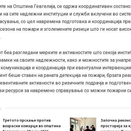
ите на Општина Гевгелија, се одржа координативен состано
и на сите надлежни институции и служби вклучени во систе
пасување, со цел навремена подготовка и координација пр
 сезона на пожари и зголемените ризици што ги носат висо
.
т беа разгледани мерките и активностите што секоја инстит
рамки на своите надлежности, како и можностите за унапр
 комуникација и координација при евентуални интервенции 
нт беше ставен на раната детекција на пожари, брзата реа
евентивните активности во ризичните подрачја и подготвен
и ресурси за навремено справување со можни пожарни си
s
Третото прскање против
Започна реконс
возрасни комарци во општина
просторија за 