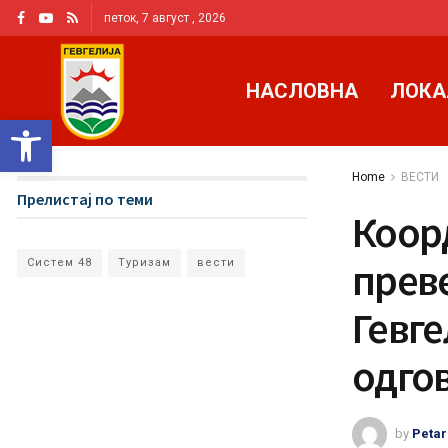
петок, 7 август , 2026
НАСЛОВНА
ЛОКА
Open toolbar
Home
ВЕСТИ
Прелистај по теми
Коор
прев
Систем 48
Туризам
вести
Гевге
одго
by
Petar