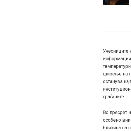
Учесниците н
информации 
температури,
ширење на п
останува нај
институцион
граѓаните.
Во пресрет н
особено вни
близина на ш