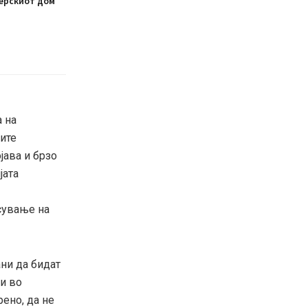
ерскиот дом
 на
ите
јава и брзо
јата
сување на
ани да бидат
и во
рено, да не