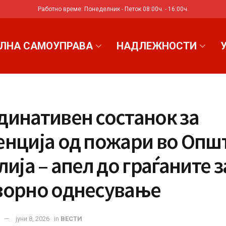
Работно време: Понеделник - Петок 08:00ч. - 16:00ч.
ЛНА САМОУПРАВА
НАДЛЕЖНОСТИ
динативен состанок за
енција од пожари во Опш
лија – апел до граѓаните з
ворно однесување
јуни 8, 2026
in
ВЕСТИ