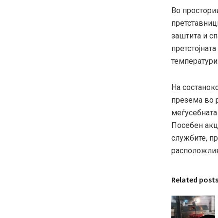
Во простори
претставниц
заштита и с
претстојната
температури
На состаноко
презема во 
меѓусебната
Посебен акце
службите, пр
расположлив
Related post