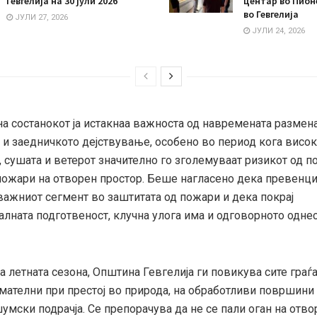
Гевгелија на 30 јули 2026
центар во Пион
во Гевгелија
ЈУЛИ 27, 2026
ЈУЛИ 24, 2026
а состанокот ја истакнаа важноста од навремената размена
и заедничкото дејствување, особено во период кога висок
 сушата и ветерот значително го зголемуваат ризикот од по
ожари на отворен простор. Беше нагласено дека превенци
важниот сегмент во заштитата од пожари и дека покрај
алната подготвеност, клучна улога има и одговорното одне
а летната сезона, Општина Гевгелија ги повикува сите граѓ
мателни при престој во природа, на обработливи површини 
умски подрачја. Се препорачува да не се пали оган на отво