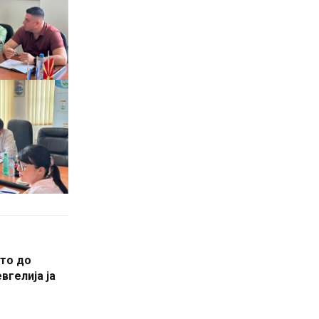
то до
вгелија ја