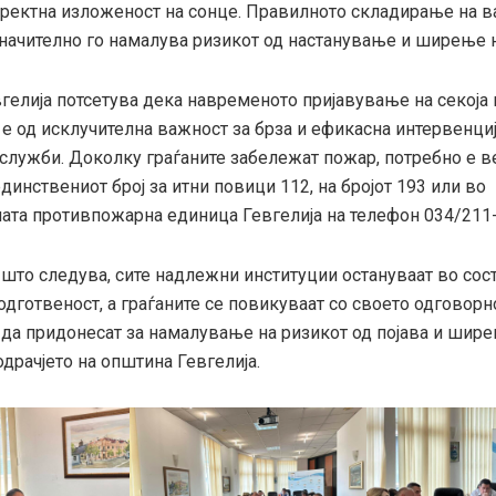
иректна изложеност на сонце. Правилното складирање на в
значително го намалува ризикот од настанување и ширење 
гелија потсетува дека навременото пријавување на секоја 
 е од исклучителна важност за брза и ефикасна интервенциј
служби. Доколку граѓаните забележат пожар, потребно е в
единствениот број за итни повици 112, на бројот 193 или во
ната противпожарна единица Гевгелија на телефон 034/211-
што следува, сите надлежни институции остануваат во сост
дготвеност, а граѓаните се повикуваат со своето одговорн
да придонесат за намалување на ризикот од појава и шире
драчјето на општина Гевгелија.