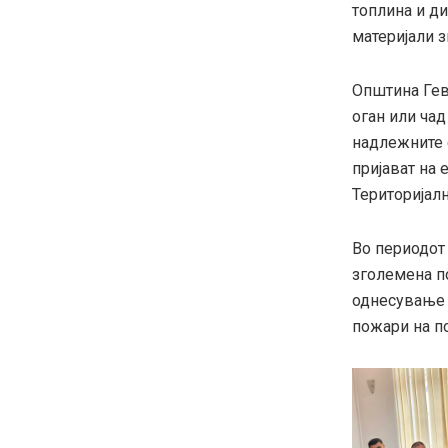
топлина и д
материјали 
Општина Гев
оган или чад
надлежните 
пријават на 
Територијал
Во периодот 
зголемена по
однесување 
пожари на по