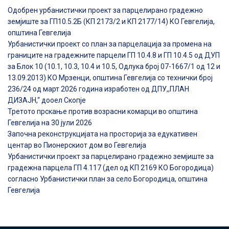
Одобрен урбанистички проект за парцелирано градежно
земјиште за ГП10.5.2Б (КП 2173/2 и КП 2177/14) КО Гевгелија,
општина Гевгелија
Урбанистички проект со план за парцелација за промена на
границите на градежните парцели ГП 10.4.8 и ГП 10.4.5 од ДУП
за Блок 10 (10.1, 10.3, 10.4 и 10.5, Одлука број 07-1667/1 од 12 и
13.09.2013) КО Мрзенци, општина Гевгелија со технички број
236/24 од март 2026 година изработен од ДПУ,,ПЛАН
ДИЗАЈН,“ дооел Скопје
Третото прскање против возрасни комарци во општина
Гевгелија на 30 јули 2026
Започна реконструкцијата на просторија за едукативен
центар во Пионерскиот дом во Гевгелија
Урбанистички проект за парцелирано градежно земјиште за
градежна парцела ГП 4.117 (дел од КП 2169 КО Богородица)
согласно Урбанистички план за село Богородица, општина
Гевгелија