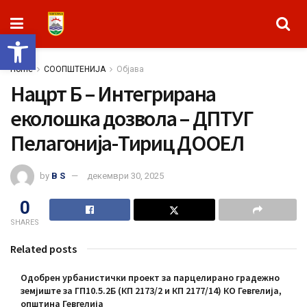
Open toolbar
Home
СООПШТЕНИЈА
Објава
Нацрт Б – Интегрирана
еколошка дозвола – ДПТУГ
Пелагонија-Тириц ДООЕЛ
by
B S
декември 30, 2025
0
SHARES
Related posts
Одобрен урбанистички проект за парцелирано градежно
земјиште за ГП10.5.2Б (КП 2173/2 и КП 2177/14) КО Гевгелија,
општина Гевгелија