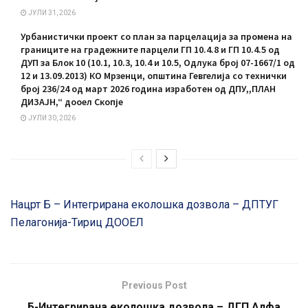
ЈУЛИ 31, 2026
Урбанистички проект со план за парцелација за промена на
границите на градежните парцели ГП 10.4.8 и ГП 10.4.5 од
ДУП за Блок 10 (10.1, 10.3, 10.4 и 10.5, Одлука број 07-1667/1 од
12 и 13.09.2013) КО Мрзенци, општина Гевгелија со технички
број 236/24 од март 2026 година изработен од ДПУ,,ПЛАН
ДИЗАЈН,“ дооел Скопје
ЈУЛИ 30, 2026
Нацрт Б – Интегрирана еколошка дозвола – ДПТУГ
Пелагонија-Тириц ДООЕЛ
Previous Post
Б-Интегрирана еколошка дозвола – ДГП Алфа