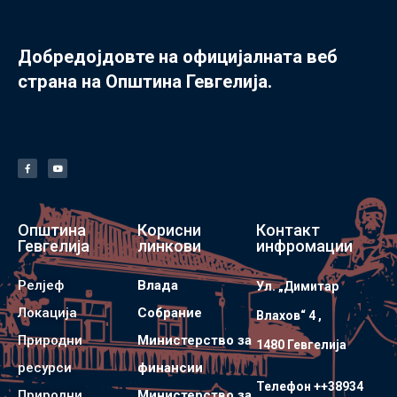
Добредојдовте на официјалната веб
страна на Општина Гевгелија.
Општина
Корисни
Контакт
Гевгелија
линкови
инфромации
Релјеф
Влада
Ул. „Димитар
Локација
Собрание
Влахов“ 4 ,
Природни
Министерство за
1480 Гевгелијa
ресурси
финансии
Телефон ++38934
Природни
Министерство за