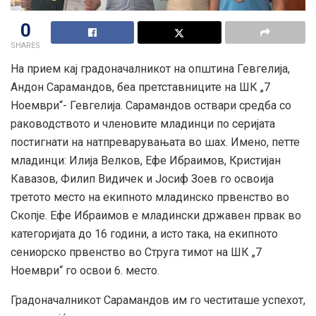
0
SHARES
На прием кај градоначалникот на општина Гевгелија,
Андон Сарамандов, беа претставниците на ШК „7
Ноември“- Гевгелија. Сарамандов оствари средба со
раководството и членовите младинци по серијата
постигнати на натпреварувањата во шах. Имено, петте
младинци: Илија Велков, Ефе Ибраимов, Кристијан
Кавазов, Филип Видичек и Јосиф Зоев го освоија
третото место на екипното младинско првенство во
Скопје. Ефе Ибраимов е младински државен првак во
категоријата до 16 години, а исто така, на екипното
сениорско првенство во Струга тимот на ШК „7
Ноември“ го освои 6. место.
Градоначалникот Сарамандов им го честиташе успехот,