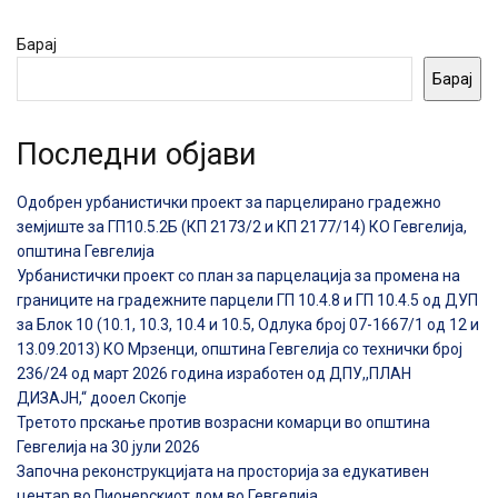
Барај
Барај
Последни објави
Одобрен урбанистички проект за парцелирано градежно
земјиште за ГП10.5.2Б (КП 2173/2 и КП 2177/14) КО Гевгелија,
општина Гевгелија
Урбанистички проект со план за парцелација за промена на
границите на градежните парцели ГП 10.4.8 и ГП 10.4.5 од ДУП
за Блок 10 (10.1, 10.3, 10.4 и 10.5, Одлука број 07-1667/1 од 12 и
13.09.2013) КО Мрзенци, општина Гевгелија со технички број
236/24 од март 2026 година изработен од ДПУ,,ПЛАН
ДИЗАЈН,“ дооел Скопје
Третото прскање против возрасни комарци во општина
Гевгелија на 30 јули 2026
Започна реконструкцијата на просторија за едукативен
центар во Пионерскиот дом во Гевгелија