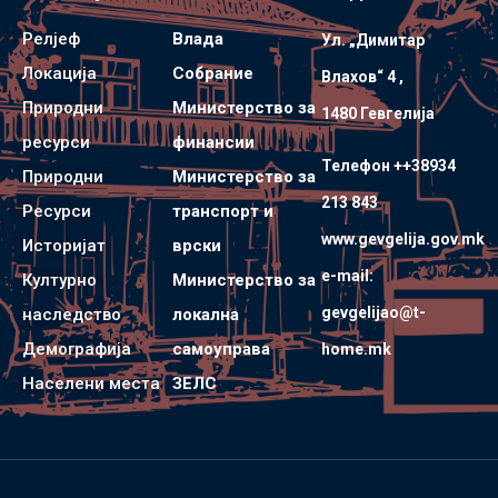
Релјеф
Влада
Ул. „Димитар
Локација
Собрание
Влахов“ 4 ,
Природни
Министерство за
1480 Гевгелијa
ресурси
финансии
Телефон ++38934
Природни
Министерство за
213 843
Ресурси
транспорт и
www.gevgelija.gov.mk
Историјат
врски
e-mail:
Културно
Министерство за
gevgelijao@t-
наследство
локална
Демографија
самоуправа
home.mk
Населени места
ЗЕЛС