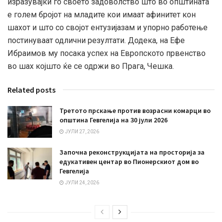
изразувајќи го своето задоволство што во општината
е голем бројот на младите кои имаат афинитет кон
шахот и што со својот ентузијазам и упорно работење
постинуваат одлични резултати. Додека, на Ефе
Ибраимов му посака успех на Европското првенство
во шах којшто ќе се одржи во Прага, Чешка.
Related posts
Третото прскање против возрасни комарци во
општина Гевгелија на 30 јули 2026
ЈУЛИ 27, 2026
Започна реконструкцијата на просторија за
едукативен центар во Пионерскиот дом во
Гевгелија
ЈУЛИ 24, 2026