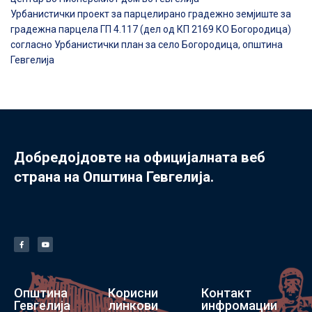
Урбанистички проект за парцелирано градежно земјиште за
градежна парцела ГП 4.117 (дел од КП 2169 КО Богородица)
согласно Урбанистички план за село Богородица, општина
Гевгелија
Добредојдовте на официјалната веб
страна на Општина Гевгелија.
Општина
Корисни
Контакт
Гевгелија
линкови
инфромации