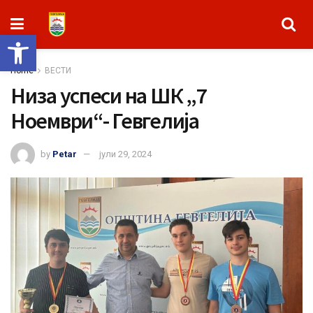
Open toolbar
Home
ВЕСТИ
Низа успеси на ШК „7
Ноември“- Гевгелија
by
Petar
јули 29, 2024