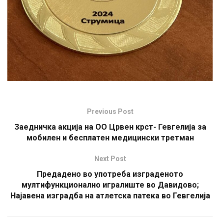
Previous Post
Заедничка акција на ОО Црвен крст- Гевгелија за
мобилен и бесплатен медицински третман
Next Post
Предадено во употреба изграденото
мултифункционално игралиште во Давидово;
Најавена изградба на атлетска патека во Гевгелија