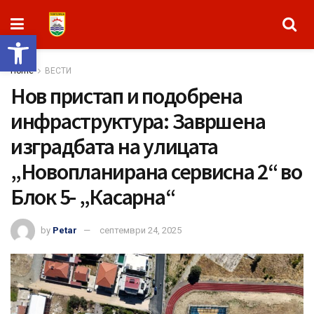
Open toolbar
Home
ВЕСТИ
Нов пристап и подобрена
инфраструктура: Завршена
изградбата на улицата
„Новопланирана сервисна 2“ во
Блок 5- „Касарна“
by
Petar
септември 24, 2025