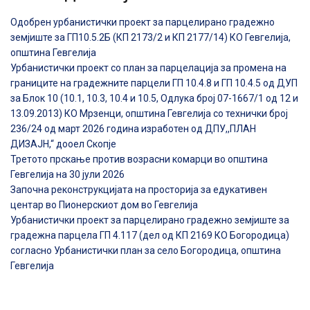
Одобрен урбанистички проект за парцелирано градежно
земјиште за ГП10.5.2Б (КП 2173/2 и КП 2177/14) КО Гевгелија,
општина Гевгелија
Урбанистички проект со план за парцелација за промена на
границите на градежните парцели ГП 10.4.8 и ГП 10.4.5 од ДУП
за Блок 10 (10.1, 10.3, 10.4 и 10.5, Одлука број 07-1667/1 од 12 и
13.09.2013) КО Мрзенци, општина Гевгелија со технички број
236/24 од март 2026 година изработен од ДПУ,,ПЛАН
ДИЗАЈН,“ дооел Скопје
Третото прскање против возрасни комарци во општина
Гевгелија на 30 јули 2026
Започна реконструкцијата на просторија за едукативен
центар во Пионерскиот дом во Гевгелија
Урбанистички проект за парцелирано градежно земјиште за
градежна парцела ГП 4.117 (дел од КП 2169 КО Богородица)
согласно Урбанистички план за село Богородица, општина
Гевгелија