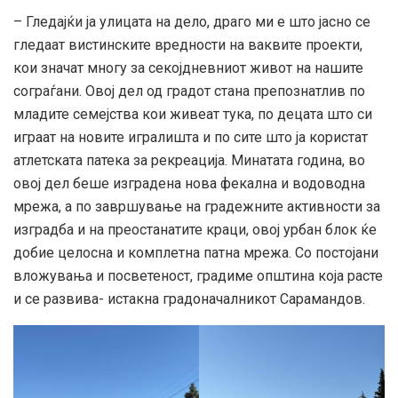
– Гледајќи ја улицата на дело, драго ми е што јасно се
гледаат вистинските вредности на ваквите проекти,
кои значат многу за секојдневниот живот на нашите
сограѓани. Овој дел од градот стана препознатлив по
младите семејства кои живеат тука, по децата што си
играат на новите игралишта и по сите што ја користат
атлетската патека за рекреација. Минатата година, во
овој дел беше изградена нова фекална и водоводна
мрежа, а по завршување на градежните активности за
изградба и на преостанатите краци, овој урбан блок ќе
добие целосна и комплетна патна мрежа. Со постојани
вложувања и посветеност, градиме општина која расте
и се развива- истакна градоначалникот Сарамандов.