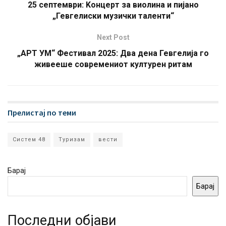
25 септември: Koнцерт за виолина и пијано
„Гевгелиски музички таленти“
Next Post
„АРТ УМ“ Фестивал 2025: Два дена Гевгелија го
живееше современиот културен ритам
Прелистај по теми
Систем 48
Туризам
вести
Барај
Барај
Последни објави