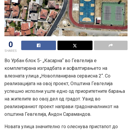
0
SHARES
Во Урбан блок 5- „Касарна“ во Гевгелија е
комплетирана изградбата и асфалтирањето на
влезната улица „Новопланирана сервисна 2“. Со
реализацијата на овој проект, Општина Гевгелија
успешно исполни уште едно од приоритетните барања
на жителите во овој дел од градот. Увид во
реализираниот проект направи градоначалникот на
општина Гевгелија, Андон Сарамандов.
Новата улица значително го олеснува пристапот до