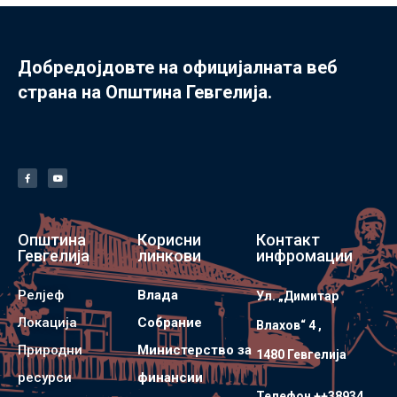
Добредојдовте на официјалната веб
страна на Општина Гевгелија.
Општина
Корисни
Контакт
Гевгелија
линкови
инфромации
Релјеф
Влада
Ул. „Димитар
Локација
Собрание
Влахов“ 4 ,
Природни
Министерство за
1480 Гевгелијa
ресурси
финансии
Телефон ++38934