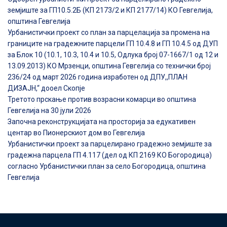
земјиште за ГП10.5.2Б (КП 2173/2 и КП 2177/14) КО Гевгелија,
општина Гевгелија
Урбанистички проект со план за парцелација за промена на
границите на градежните парцели ГП 10.4.8 и ГП 10.4.5 од ДУП
за Блок 10 (10.1, 10.3, 10.4 и 10.5, Одлука број 07-1667/1 од 12 и
13.09.2013) КО Мрзенци, општина Гевгелија со технички број
236/24 од март 2026 година изработен од ДПУ,,ПЛАН
ДИЗАЈН,“ дооел Скопје
Третото прскање против возрасни комарци во општина
Гевгелија на 30 јули 2026
Започна реконструкцијата на просторија за едукативен
центар во Пионерскиот дом во Гевгелија
Урбанистички проект за парцелирано градежно земјиште за
градежна парцела ГП 4.117 (дел од КП 2169 КО Богородица)
согласно Урбанистички план за село Богородица, општина
Гевгелија