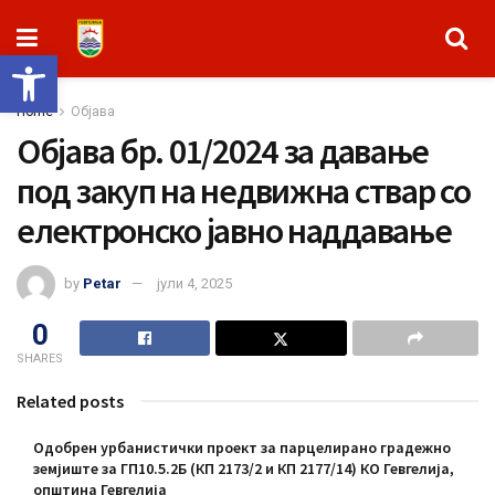
Open toolbar
Home
Објава
Објава бр. 01/2024 за давање
под закуп на недвижна ствар со
електронско јавно наддавање
by
Petar
јули 4, 2025
0
SHARES
Related posts
Одобрен урбанистички проект за парцелирано градежно
земјиште за ГП10.5.2Б (КП 2173/2 и КП 2177/14) КО Гевгелија,
општина Гевгелија