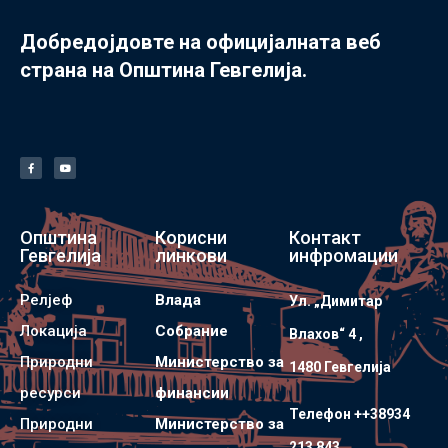
Добредојдовте на официјалната веб
страна на Општина Гевгелија.
Општина
Корисни
Контакт
Гевгелија
линкови
инфромации
Релјеф
Влада
Ул. „Димитар
Локација
Собрание
Влахов“ 4 ,
Природни
Министерство за
1480 Гевгелијa
ресурси
финансии
Телефон ++38934
Природни
Министерство за
213 843