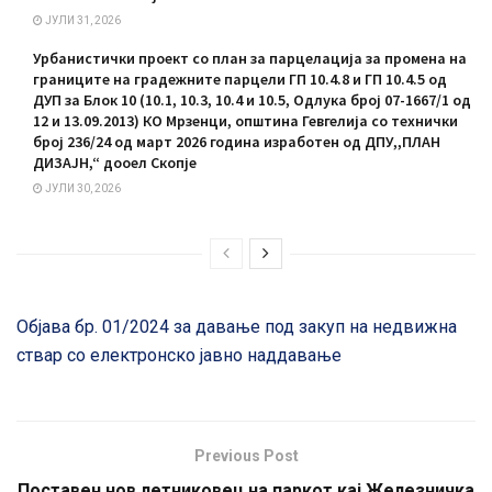
ЈУЛИ 31, 2026
Урбанистички проект со план за парцелација за промена на
границите на градежните парцели ГП 10.4.8 и ГП 10.4.5 од
ДУП за Блок 10 (10.1, 10.3, 10.4 и 10.5, Одлука број 07-1667/1 од
12 и 13.09.2013) КО Мрзенци, општина Гевгелија со технички
број 236/24 од март 2026 година изработен од ДПУ,,ПЛАН
ДИЗАЈН,“ дооел Скопје
ЈУЛИ 30, 2026
Објава бр. 01/2024 за давање под закуп на недвижна
ствар со електронско јавно наддавање
Previous Post
Поставен нов летниковец на паркот кај Железничка