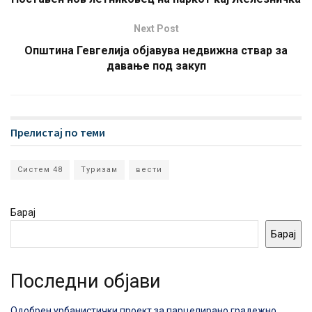
Next Post
Општина Гевгелија објавува недвижна ствар за
давање под закуп
Прелистај по теми
Систем 48
Туризам
вести
Барај
Барај
Последни објави
Одобрен урбанистички проект за парцелирано градежно