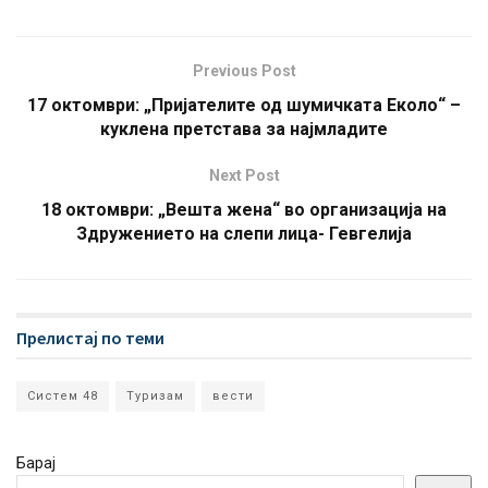
Previous Post
17 октомври: „Пријателите од шумичката Еколо“ –
куклена претстава за најмладите
Next Post
18 октомври: „Вешта жена“ во организација на
Здружението на слепи лица- Гевгелија
Прелистај по теми
Систем 48
Туризам
вести
Барај