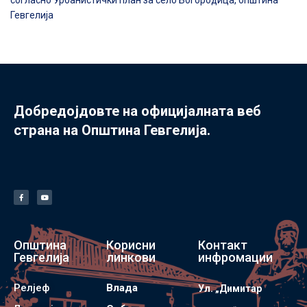
согласно Урбанистички план за село Богородица, општина
Гевгелија
Добредојдовте на официјалната веб
страна на Општина Гевгелија.
Општина
Корисни
Контакт
Гевгелија
линкови
инфромации
Релјеф
Влада
Ул. „Димитар