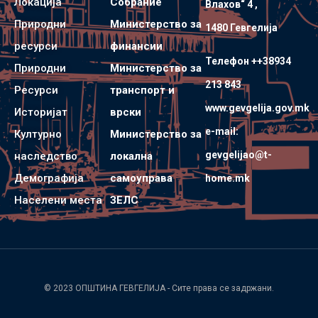
Локација
Собрание
Влахов“ 4 ,
Природни
Министерство за
1480 Гевгелијa
ресурси
финансии
Телефон ++38934
Природни
Министерство за
213 843
Ресурси
транспорт и
www.gevgelija.gov.mk
Историјат
врски
e-mail:
Културно
Министерство за
gevgelijao@t-
наследство
локална
Демографија
самоуправа
home.mk
Населени места
ЗЕЛС
© 2023
ОПШТИНА ГЕВГЕЛИЈА
- Сите права се задржани.