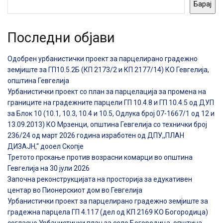
Барај
Последни објави
Одобрен урбанистички проект за парцелирано градежно
земјиште за ГП10.5.2Б (КП 2173/2 и КП 2177/14) КО Гевгелија,
општина Гевгелија
Урбанистички проект со план за парцелација за промена на
границите на градежните парцели ГП 10.4.8 и ГП 10.4.5 од ДУП
за Блок 10 (10.1, 10.3, 10.4 и 10.5, Одлука број 07-1667/1 од 12 и
13.09.2013) КО Мрзенци, општина Гевгелија со технички број
236/24 од март 2026 година изработен од ДПУ,,ПЛАН
ДИЗАЈН,“ дооел Скопје
Третото прскање против возрасни комарци во општина
Гевгелија на 30 јули 2026
Започна реконструкцијата на просторија за едукативен
центар во Пионерскиот дом во Гевгелија
Урбанистички проект за парцелирано градежно земјиште за
градежна парцела ГП 4.117 (дел од КП 2169 КО Богородица)