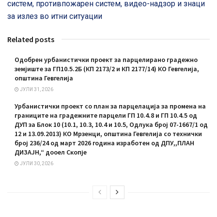
систем, противпожарен систем, видео-надзор и знаци
за излез во итни ситуации
Related posts
Одобрен урбанистички проект за парцелирано градежно
земјиште за ГП10.5.2Б (КП 2173/2 и КП 2177/14) КО Гевгелија,
општина Гевгелија
ЈУЛИ 31, 2026
Урбанистички проект со план за парцелација за промена на
границите на градежните парцели ГП 10.4.8 и ГП 10.4.5 од
ДУП за Блок 10 (10.1, 10.3, 10.4 и 10.5, Одлука број 07-1667/1 од
12 и 13.09.2013) КО Мрзенци, општина Гевгелија со технички
број 236/24 од март 2026 година изработен од ДПУ,,ПЛАН
ДИЗАЈН,“ дооел Скопје
ЈУЛИ 30, 2026