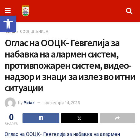
Open toolbar
Home
СООПШТЕНИЈА
Оглас на ООЦК- Гевгелија за
набавка на алармен систем,
противпожарен систем, видео-
надзор и знаци за излез во итни
ситуации
by
Petar
октомври 14, 2025
0
SHARES
Оглас на ООЦК- Гевгелија за набавка на алармен