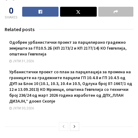
0
SHARES
Related posts
Одобрен урбанистички проект за парцелирано градежно
земјиште за ГП10.5.2Б (КП 2173/2 и КП 2177/14) КО Гевгелија,
општина Гевгелија
ЈУЛИ 31, 2026
Урбанистички проект со план за парцелација за промена на
границите на градежните парцели ГП 10.4.8 и ГП 10.4.5 од
ДУП за Блок 10 (10.1, 10.3, 10.4 и 10.5, Одлука број 07-1667/1 од
12 и 13.09.2013) КО Мрзенци, општина Гевгелија со технички
број 236/24 од март 2026 година изработен од ДПУ,,ПЛАН
ДИЗАЈН,“ дооел Скопје
ЈУЛИ 30, 2026