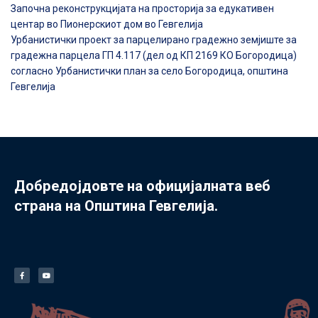
Започна реконструкцијата на просторија за едукативен
центар во Пионерскиот дом во Гевгелија
Урбанистички проект за парцелирано градежно земјиште за
градежна парцела ГП 4.117 (дел од КП 2169 КО Богородица)
согласно Урбанистички план за село Богородица, општина
Гевгелија
Добредојдовте на официјалната веб
страна на Општина Гевгелија.