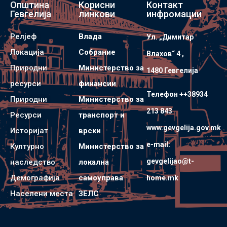
Општина
Корисни
Контакт
Гевгелија
линкови
инфромации
Релјеф
Влада
Ул. „Димитар
Локација
Собрание
Влахов“ 4 ,
Природни
Министерство за
1480 Гевгелијa
ресурси
финансии
Телефон ++38934
Природни
Министерство за
213 843
Ресурси
транспорт и
www.gevgelija.gov.mk
Историјат
врски
e-mail:
Културно
Министерство за
gevgelijao@t-
наследство
локална
Демографија
самоуправа
home.mk
Населени места
ЗЕЛС