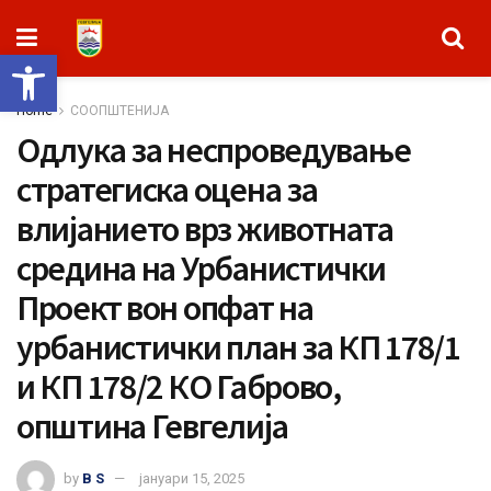
Open toolbar
Home
СООПШТЕНИЈА
Одлука за неспроведување
стратегиска оцена за
влијанието врз животната
средина на Урбанистички
Проект вон опфат на
урбанистички план за КП 178/1
и КП 178/2 КО Габрово,
општина Гевгелија
by
B S
јануари 15, 2025