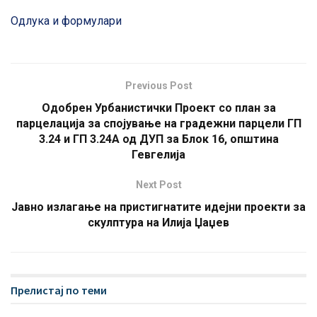
Одлука и формулари
Previous Post
Одобрен Урбанистички Проект со план за
парцелација за спојување на градежни парцели ГП
3.24 и ГП 3.24А од ДУП за Блок 16, општина
Гевгелија
Next Post
Јавно излагање на пристигнатите идејни проекти за
скулптура на Илија Џаџев
Прелистај по теми