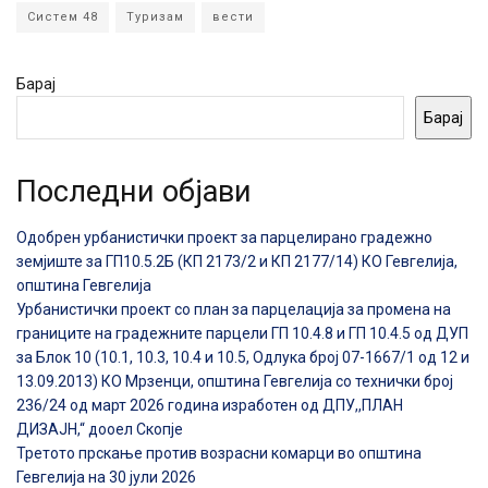
Систем 48
Туризам
вести
Барај
Барај
Последни објави
Одобрен урбанистички проект за парцелирано градежно
земјиште за ГП10.5.2Б (КП 2173/2 и КП 2177/14) КО Гевгелија,
општина Гевгелија
Урбанистички проект со план за парцелација за промена на
границите на градежните парцели ГП 10.4.8 и ГП 10.4.5 од ДУП
за Блок 10 (10.1, 10.3, 10.4 и 10.5, Одлука број 07-1667/1 од 12 и
13.09.2013) КО Мрзенци, општина Гевгелија со технички број
236/24 од март 2026 година изработен од ДПУ,,ПЛАН
ДИЗАЈН,“ дооел Скопје
Третото прскање против возрасни комарци во општина
Гевгелија на 30 јули 2026