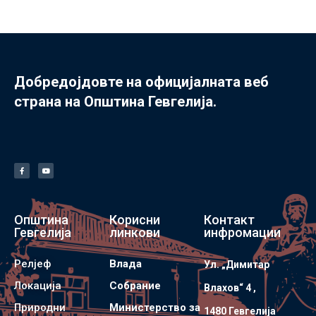
Добредојдовте на официјалната веб
страна на Општина Гевгелија.
Општина
Корисни
Контакт
Гевгелија
линкови
инфромации
Релјеф
Влада
Ул. „Димитар
Локација
Собрание
Влахов“ 4 ,
Природни
Министерство за
1480 Гевгелијa