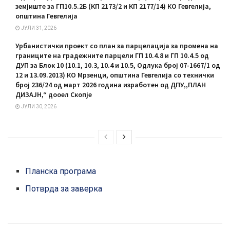
земјиште за ГП10.5.2Б (КП 2173/2 и КП 2177/14) КО Гевгелија,
општина Гевгелија
ЈУЛИ 31, 2026
Урбанистички проект со план за парцелација за промена на
границите на градежните парцели ГП 10.4.8 и ГП 10.4.5 од
ДУП за Блок 10 (10.1, 10.3, 10.4 и 10.5, Одлука број 07-1667/1 од
12 и 13.09.2013) КО Мрзенци, општина Гевгелија со технички
број 236/24 од март 2026 година изработен од ДПУ,,ПЛАН
ДИЗАЈН,“ дооел Скопје
ЈУЛИ 30, 2026
Планска програма
Потврда за заверка