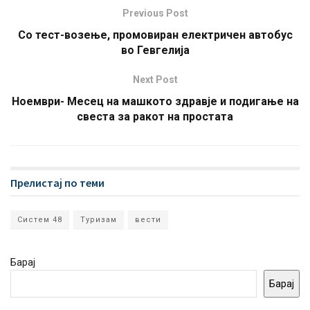
Previous Post
Со тест-возење, промовиран електричен автобус
во Гевгелија
Next Post
Ноември- Месец на машкото здравје и подигање на
свеста за ракот на простата
Прелистај по теми
Систем 48
Туризам
вести
Барај
Барај