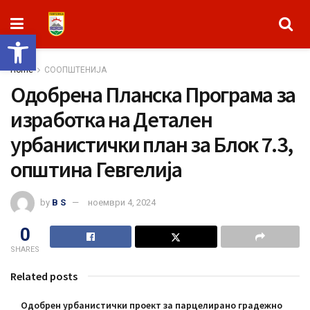
Open toolbar
Home
СООПШТЕНИЈА
Одобрена Планска Програма за
изработка на Детален
урбанистички план за Блок 7.3,
општина Гевгелија
by
B S
ноември 4, 2024
0
SHARES
Related posts
Одобрен урбанистички проект за парцелирано градежно