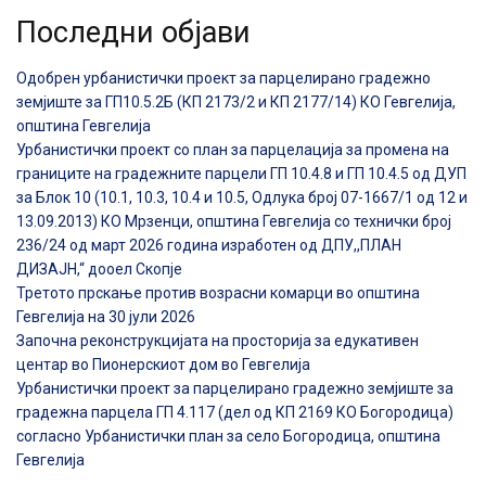
Последни објави
Одобрен урбанистички проект за парцелирано градежно
земјиште за ГП10.5.2Б (КП 2173/2 и КП 2177/14) КО Гевгелија,
општина Гевгелија
Урбанистички проект со план за парцелација за промена на
границите на градежните парцели ГП 10.4.8 и ГП 10.4.5 од ДУП
за Блок 10 (10.1, 10.3, 10.4 и 10.5, Одлука број 07-1667/1 од 12 и
13.09.2013) КО Мрзенци, општина Гевгелија со технички број
236/24 од март 2026 година изработен од ДПУ,,ПЛАН
ДИЗАЈН,“ дооел Скопје
Третото прскање против возрасни комарци во општина
Гевгелија на 30 јули 2026
Започна реконструкцијата на просторија за едукативен
центар во Пионерскиот дом во Гевгелија
Урбанистички проект за парцелирано градежно земјиште за
градежна парцела ГП 4.117 (дел од КП 2169 КО Богородица)
согласно Урбанистички план за село Богородица, општина
Гевгелија