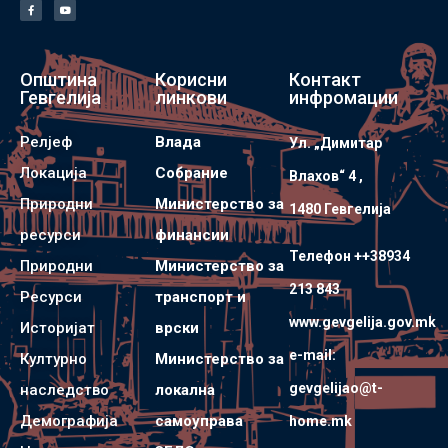
Општина
Корисни
Контакт
Гевгелија
линкови
инфромации
Релјеф
Влада
Ул. „Димитар
Локација
Собрание
Влахов“ 4 ,
Природни
Министерство за
1480 Гевгелијa
ресурси
финансии
Телефон ++38934
Природни
Министерство за
213 843
Ресурси
транспорт и
www.gevgelija.gov.mk
Историјат
врски
e-mail:
Културно
Министерство за
gevgelijao@t-
наследство
локална
Демографија
самоуправа
home.mk