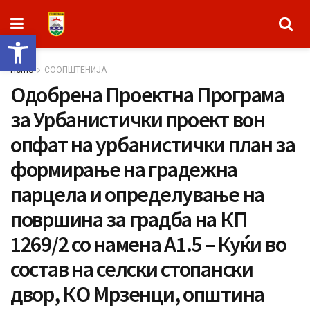
Open toolbar
Home
СООПШТЕНИЈА
Одобрена Проектна Програма
за Урбанистички проект вон
опфат на урбанистички план за
формирање на градежна
парцела и определување на
површина за градба на КП
1269/2 со намена А1.5 – Куќи во
состав на селски стопански
двор, КО Мрзенци, општина