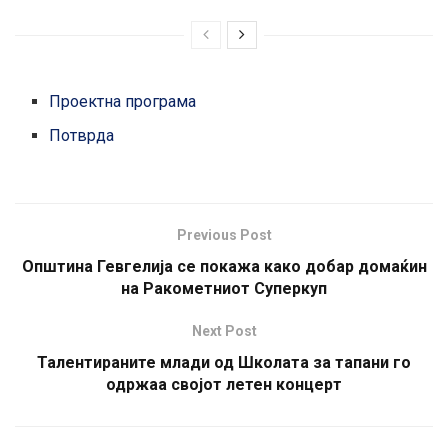
Проектна програма
Потврда
Previous Post
Општина Гевгелија се покажа како добар домаќин
на Ракометниот Суперкуп
Next Post
Талентираните млади од Школата за тапани го
одржаа својот летен концерт