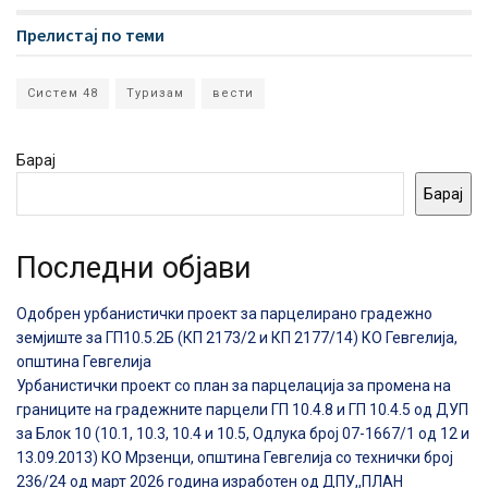
Прелистај по теми
Систем 48
Туризам
вести
Барај
Барај
Последни објави
Одобрен урбанистички проект за парцелирано градежно
земјиште за ГП10.5.2Б (КП 2173/2 и КП 2177/14) КО Гевгелија,
општина Гевгелија
Урбанистички проект со план за парцелација за промена на
границите на градежните парцели ГП 10.4.8 и ГП 10.4.5 од ДУП
за Блок 10 (10.1, 10.3, 10.4 и 10.5, Одлука број 07-1667/1 од 12 и
13.09.2013) КО Мрзенци, општина Гевгелија со технички број
236/24 од март 2026 година изработен од ДПУ,,ПЛАН