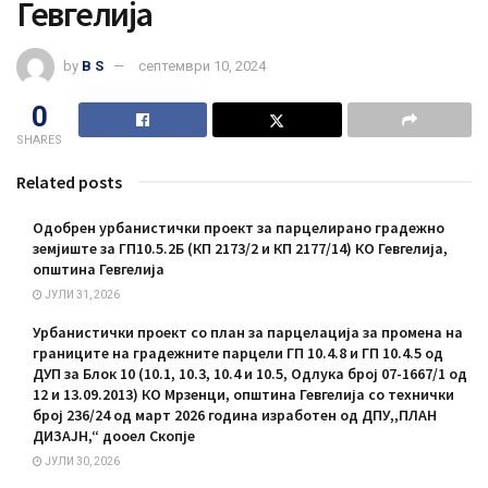
Гевгелија
by
B S
септември 10, 2024
0
SHARES
Related posts
Одобрен урбанистички проект за парцелирано градежно
земјиште за ГП10.5.2Б (КП 2173/2 и КП 2177/14) КО Гевгелија,
општина Гевгелија
ЈУЛИ 31, 2026
Урбанистички проект со план за парцелација за промена на
границите на градежните парцели ГП 10.4.8 и ГП 10.4.5 од
ДУП за Блок 10 (10.1, 10.3, 10.4 и 10.5, Одлука број 07-1667/1 од
12 и 13.09.2013) КО Мрзенци, општина Гевгелија со технички
број 236/24 од март 2026 година изработен од ДПУ,,ПЛАН
ДИЗАЈН,“ дооел Скопје
ЈУЛИ 30, 2026