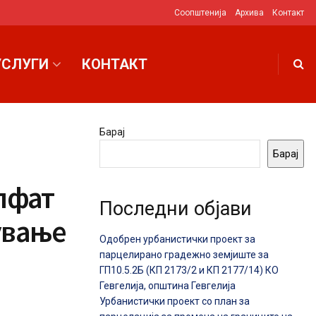
Соопштенија
Архива
Контакт
УСЛУГИ
КОНТАКТ
Барај
Барај
пфат
Последни објави
ување
Одобрен урбанистички проект за
парцелирано градежно земјиште за
ГП10.5.2Б (КП 2173/2 и КП 2177/14) КО
Гевгелија, општина Гевгелија
Урбанистички проект со план за