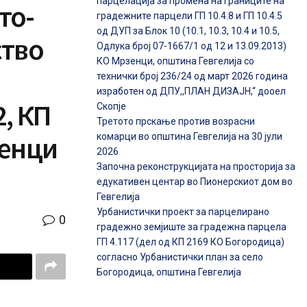
парцелација за промена на границите на
то-
градежните парцели ГП 10.4.8 и ГП 10.4.5
од ДУП за Блок 10 (10.1, 10.3, 10.4 и 10.5,
ство
Одлука број 07-1667/1 од 12 и 13.09.2013)
КО Мрзенци, општина Гевгелија со
технички број 236/24 од март 2026 година
изработен од ДПУ,,ПЛАН ДИЗАЈН,“ дооел
2, КП
Скопје
Третото прскање против возрасни
зенци
комарци во општина Гевгелија на 30 јули
2026
Започна реконструкцијата на просторија за
едукативен центар во Пионерскиот дом во
Гевгелија
Урбанистички проект за парцелирано
0
градежно земјиште за градежна парцела
ГП 4.117 (дел од КП 2169 КО Богородица)
согласно Урбанистички план за село
Богородица, општина Гевгелија