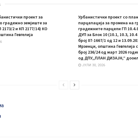
s
анистички проект за
Урбанистички проект со план
 градежно земјиште за
парцелација за промена на г
П 2173/2 и КП 2177/14) КО
градежните парцели ГП 10.4.8 
пштина Гевгелија
ДУП за Блок 10 (10.1, 10.3, 10.
број 07-1667/1 од 12 и 13.09.20
6
Мрзенци, општина Гевгелија 
број 236/24 од март 2026 год
од ДПУ,,ПЛАН ДИЗАЈН,“ дооел
ЈУЛИ 30, 2026
ма
а