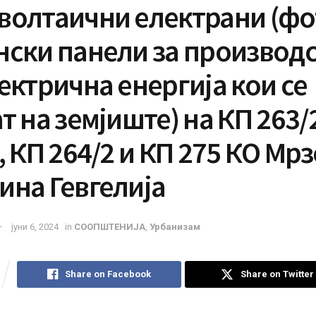
волтаични електрани (фо
нски панели за производ
ектрична енергија кои се
т на земјиште) на КП 263/
, КП 264/2 и КП 275 КО Мр
ина Гевгелија
јуни 6, 2024
in
СООПШТЕНИЈА
,
Урбанизам
Share on Facebook
Share on Twitter