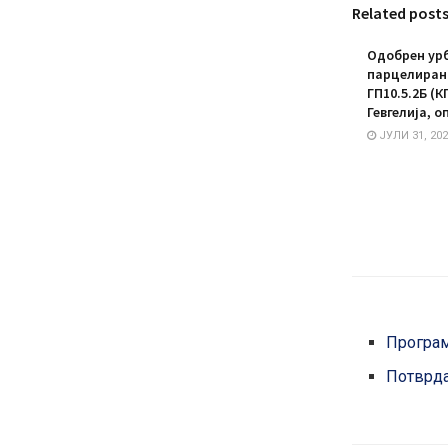
Related post
Одобрен урб
парцелирано
ГП10.5.2Б (К
Гевгелија, о
ЈУЛИ 31, 202
Програ
Потврд