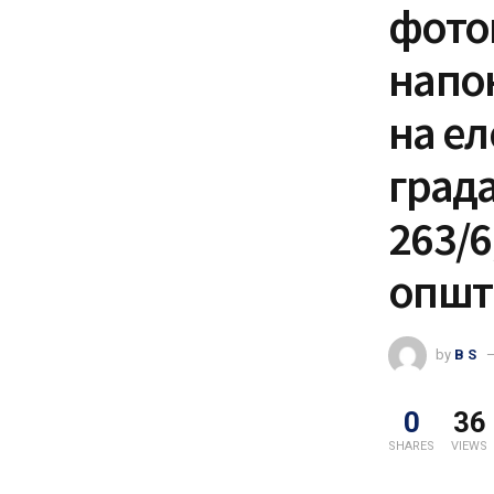
фото
напо
на ел
града
263/6
општ
by
B S
0
36
SHARES
VIEWS