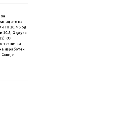
 за
раниците на
и ГП 10.4.5 од
4 и 10.5, Одлука
13) КО
со технички
ина изработен
 Скопје