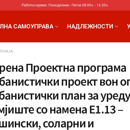
Работно време: Понеделник - Петок 08:00ч. - 16:00ч.
ЛНА САМОУПРАВА
НАДЛЕЖНОСТИ
ТЕНИЈА
рена Проектна програма
рбанистички проект вон о
рбанистички план за уред
мјиште со намена Е1.13 –
шински, соларни и