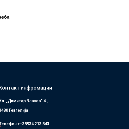
реба
Контакт инфромации
Ул. „Димитар Влахов“ 4 ,
1480 Гевгелијa
Телефон ++38934 213 843