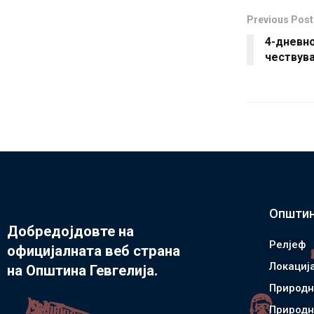
Previous Post
4-дневно
чествув
Општин
Добредојдовте на
Релјеф
официјалната веб страна
Локациј
на Општина Гевгелија.
Природн
Природн