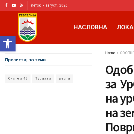
петок, 7 август , 2026
НАСЛОВНА
ЛОКА
Open toolbar
Home
СООПШ
Прелистај по теми
Одоб
за У
Систем 48
Туризам
вести
на у
на зе
Повр