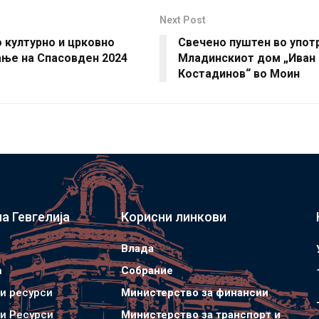
Next Post
 културно и црковно
Свечено пуштен во упот
ање на Спасовден 2024
Младинскиот дом „Иван
Костадинов“ во Моин
а Гевгелија
Корисни линкови
Влада
а
Собрание
и ресурси
Министерство за финансии
и Ресурси
Министерство за транспорт и