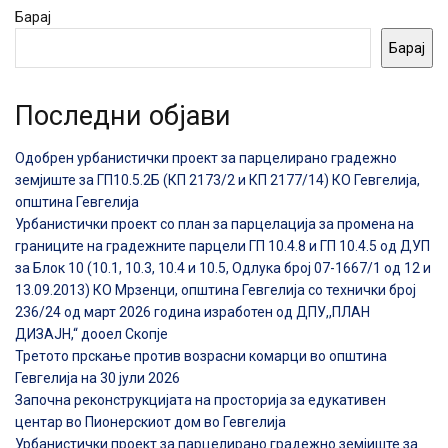
Барај
Барај
Последни објави
Одобрен урбанистички проект за парцелирано градежно
земјиште за ГП10.5.2Б (КП 2173/2 и КП 2177/14) КО Гевгелија,
општина Гевгелија
Урбанистички проект со план за парцелација за промена на
границите на градежните парцели ГП 10.4.8 и ГП 10.4.5 од ДУП
за Блок 10 (10.1, 10.3, 10.4 и 10.5, Одлука број 07-1667/1 од 12 и
13.09.2013) КО Мрзенци, општина Гевгелија со технички број
236/24 од март 2026 година изработен од ДПУ,,ПЛАН
ДИЗАЈН,“ дооел Скопје
Третото прскање против возрасни комарци во општина
Гевгелија на 30 јули 2026
Започна реконструкцијата на просторија за едукативен
центар во Пионерскиот дом во Гевгелија
Урбанистички проект за парцелирано градежно земјиште за