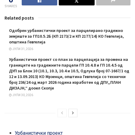
SHARES
Related posts
Одобрен урбанистички проект за парцелирано градежно
земјиште за ГП10.5.2Б (КП 2173/2 и КП 2177/14) КО Гевгелија,
општина Гевгелија
ЈУЛИ 31, 2026
Урбанистички проект со план за парцелација за промена на
границите на градежните парцели ГП 10.4.8 и ГП 10.4.5 од
ДУП за Блок 10 (10.1, 10.3, 10.4 и 10.5, Одлука број 07-1667/1 од
12 и 13.09.2013) КО Мрзенци, општина Гевгелија со технички
број 236/24 од март 2026 година изработен од ДПУ,,ПЛАН
ДИЗАЈН,“ дооел Скопје
ЈУЛИ 30, 2026
Урбанистички проект