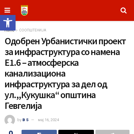
Open toolbar
Home
СООПШТЕНИЈА
Одобрен Урбанистички проект
за инфраструктура со намена
Е1.6 – атмосферска
канализациона
инфраструктура за дел од
ул.,,Кукушка“ општина
Гевгелија
by
B S
мај 16, 2024
0