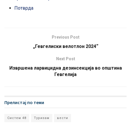
Потврда
Previous Post
„Гевгелиски велотлон 2024“
Next Post
Извршена ларвицидна дезинсекција во општина
Гевгелија
Прелистај по теми
Систем 48
Туризам
вести