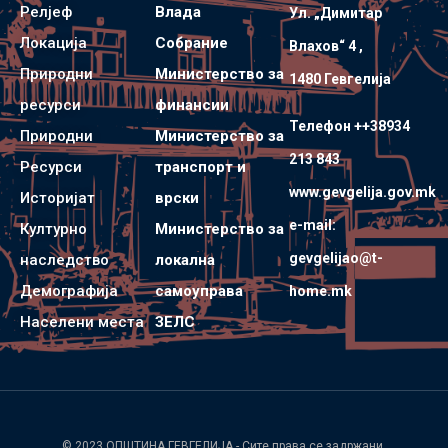
Релјеф
Влада
Ул. „Димитар
Локација
Собрание
Влахов“ 4 ,
Природни
Министерство за
1480 Гевгелијa
ресурси
финансии
Телефон ++38934
Природни
Министерство за
213 843
Ресурси
транспорт и
www.gevgelija.gov.mk
Историјат
врски
e-mail:
Културно
Министерство за
gevgelijao@t-
наследство
локална
Демографија
самоуправа
home.mk
Населени места
ЗЕЛС
© 2023
ОПШТИНА ГЕВГЕЛИЈА
- Сите права се задржани.